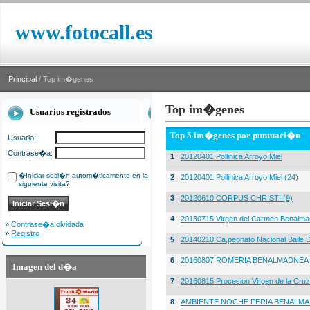
www.fotocall.es
Principal
/ Top im�genes
Top im�genes
Usuarios registrados
Top 5 im�genes por puntuaci�n
Usuario:
Contrase�a:
1
20120401 Pollinica Arroyo Miel
�Iniciar sesi�n autom�ticamente en la
2
20120401 Pollinica Arroyo Miel (24)
siguiente visita?
3
20120610 CORPUS CHRISTI (9)
4
20130715 Virgen del Carmen Benalma
»
Contrase�a olvidada
»
Registro
5
20140210 Ca,peonato Nacional Baile D
6
20160807 ROMERIA BENALMADNEA 
Imagen del d�a
7
20160815 Procesion Virgen de la Cruz
8
AMBIENTE NOCHE FERIA BENALMA