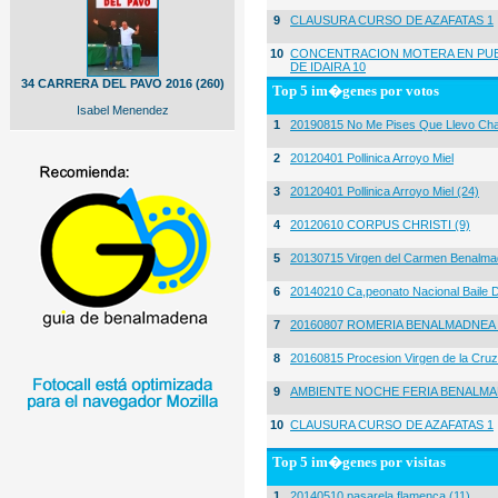
9
CLAUSURA CURSO DE AZAFATAS 1
10
CONCENTRACION MOTERA EN PUE
DE IDAIRA 10
34 CARRERA DEL PAVO 2016 (260)
Top 5 im�genes por votos
Isabel Menendez
1
20190815 No Me Pises Que Llevo Cha
2
20120401 Pollinica Arroyo Miel
3
20120401 Pollinica Arroyo Miel (24)
4
20120610 CORPUS CHRISTI (9)
5
20130715 Virgen del Carmen Benalma
6
20140210 Ca,peonato Nacional Baile D
7
20160807 ROMERIA BENALMADNEA 
8
20160815 Procesion Virgen de la Cruz
9
AMBIENTE NOCHE FERIA BENALMA
10
CLAUSURA CURSO DE AZAFATAS 1
Top 5 im�genes por visitas
1
20140510 pasarela flamenca (11)