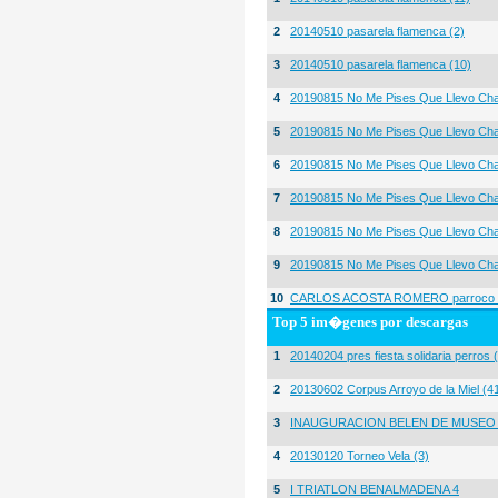
2
20140510 pasarela flamenca (2)
3
20140510 pasarela flamenca (10)
4
20190815 No Me Pises Que Llevo Cha
5
20190815 No Me Pises Que Llevo Cha
6
20190815 No Me Pises Que Llevo Cha
7
20190815 No Me Pises Que Llevo Cha
8
20190815 No Me Pises Que Llevo Cha
9
20190815 No Me Pises Que Llevo Cha
10
CARLOS ACOSTA ROMERO parroco igl
Top 5 im�genes por descargas
1
20140204 pres fiesta solidaria perros 
2
20130602 Corpus Arroyo de la Miel (4
3
INAUGURACION BELEN DE MUSEO
4
20130120 Torneo Vela (3)
5
I TRIATLON BENALMADENA 4