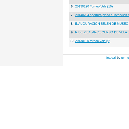
6
20130120 Torneo Vela (10)
7
20140204 apertura plazo subvencion 
8
INAUGURACION BELEN DE MUSE
9
R DE P BALANCE CURSO DE VELA 
10
20130120 torneo vela (0)
fotocall
by
pyme