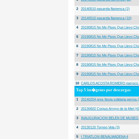
2
20140510 pasarela flamenca (2)
3
20140510 pasarela flamenca (10)
4
20190815 No Me Pises Que Llevo Cha
5
20190815 No Me Pises Que Llevo Cha
6
20190815 No Me Pises Que Llevo Cha
7
20190815 No Me Pises Que Llevo Cha
8
20190815 No Me Pises Que Llevo Cha
9
20190815 No Me Pises Que Llevo Cha
10
CARLOS ACOSTA ROMERO parroco igl
Top 5 im�genes por descargas
1
20140204 pres fiesta solidaria perros 
2
20130602 Corpus Arroyo de la Miel (4
3
INAUGURACION BELEN DE MUSEO
4
20130120 Torneo Vela (3)
5
I TRIATLON BENALMADENA 4