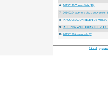
6
20130120 Torneo Vela (10)
7
20140204 apertura plazo subvencion 
8
INAUGURACION BELEN DE MUSE
9
R DE P BALANCE CURSO DE VELA 
10
20130120 torneo vela (0)
fotocall
by
pyme