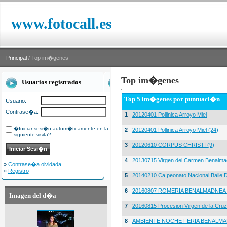
www.fotocall.es
Principal
/ Top im�genes
Top im�genes
Usuarios registrados
Top 5 im�genes por puntuaci�n
Usuario:
Contrase�a:
1
20120401 Pollinica Arroyo Miel
�Iniciar sesi�n autom�ticamente en la
2
20120401 Pollinica Arroyo Miel (24)
siguiente visita?
3
20120610 CORPUS CHRISTI (9)
4
20130715 Virgen del Carmen Benalma
»
Contrase�a olvidada
»
Registro
5
20140210 Ca,peonato Nacional Baile D
6
20160807 ROMERIA BENALMADNEA 
Imagen del d�a
7
20160815 Procesion Virgen de la Cruz
8
AMBIENTE NOCHE FERIA BENALMA