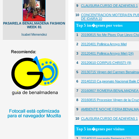
9
CLAUSURA CURSO DE AZAFATAS 1
10
CONCENTRACION MOTERA EN PUE
DE IDAIRA 10
PASARELA BENALMADENA FASHION
Top 5 im�genes por votos
WEEK 81
Isabel Menendez
1
20190815 No Me Pises Que Llevo Cha
2
20120401 Pollinica Arroyo Miel
3
20120401 Pollinica Arroyo Miel (24)
4
20120610 CORPUS CHRISTI (9)
5
20130715 Virgen del Carmen Benalma
6
20140210 Ca,peonato Nacional Baile D
7
20160807 ROMERIA BENALMADNEA 
8
20160815 Procesion Virgen de la Cruz
9
AMBIENTE NOCHE FERIA BENALMA
10
CLAUSURA CURSO DE AZAFATAS 1
Top 5 im�genes por visitas
1
20140510 pasarela flamenca (11)