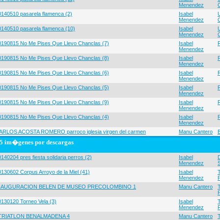
Menendez
0140510 pasarela flamenca (2)
Isabel
Menendez
0140510 pasarela flamenca (10)
Isabel
Menendez
0190815 No Me Pises Que Llevo Chanclas (7)
Isabel
Menendez
0190815 No Me Pises Que Llevo Chanclas (8)
Isabel
Menendez
0190815 No Me Pises Que Llevo Chanclas (6)
Isabel
Menendez
0190815 No Me Pises Que Llevo Chanclas (5)
Isabel
Menendez
0190815 No Me Pises Que Llevo Chanclas (9)
Isabel
Menendez
0190815 No Me Pises Que Llevo Chanclas (4)
Isabel
Menendez
ARLOS ACOSTA ROMERO parroco iglesia virgen del carmen
Manu Cantero
5 im�genes por descargas
140204 pres fiesta solidaria perros (2)
Isabel
Menendez
0130602 Corpus Arroyo de la Miel (41)
Isabel
Menendez
NAUGURACION BELEN DE MUSEO PRECOLOMBINO 1
Manu Cantero
0130120 Torneo Vela (3)
Isabel
Menendez
 TRIATLON BENALMADENA 4
Manu Cantero