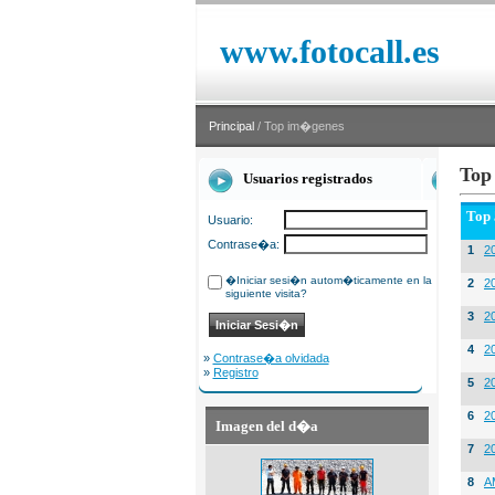
www.fotocall.es
Principal
/ Top im�genes
Top
Usuarios registrados
Top
Usuario:
Contrase�a:
1
20
�Iniciar sesi�n autom�ticamente en la
2
20
siguiente visita?
3
2
4
2
»
Contrase�a olvidada
»
Registro
5
2
6
2
Imagen del d�a
7
2
8
A