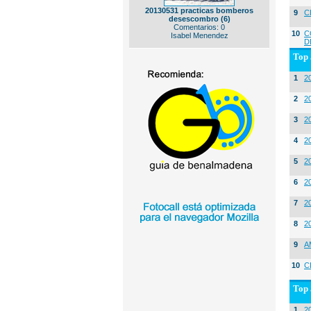
20130531 practicas bomberos
9
C
desescombro (6)
Comentarios: 0
10
C
Isabel Menendez
D
Top 
1
2
2
20
3
20
4
2
5
2
6
2
7
2
8
2
9
A
10
C
Top 
1
2