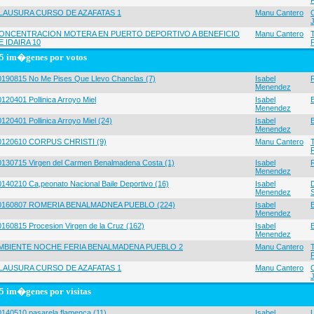
LAUSURA CURSO DE AZAFATAS 1
Manu Cantero
ONCENTRACION MOTERA EN PUERTO DEPORTIVO A BENEFICIO
Manu Cantero
E IDAIRA 10
5 im�genes por votos
0190815 No Me Pises Que Llevo Chanclas (7)
Isabel
Menendez
120401 Pollinica Arroyo Miel
Isabel
Menendez
120401 Pollinica Arroyo Miel (24)
Isabel
Menendez
0120610 CORPUS CHRISTI (9)
Manu Cantero
0130715 Virgen del Carmen Benalmadena Costa (1)
Isabel
Menendez
0140210 Ca,peonato Nacional Baile Deportivo (16)
Isabel
Menendez
0160807 ROMERIA BENALMADNEA PUEBLO (224)
Isabel
Menendez
0160815 Procesion Virgen de la Cruz (162)
Isabel
Menendez
MBIENTE NOCHE FERIA BENALMADENA PUEBLO 2
Manu Cantero
LAUSURA CURSO DE AZAFATAS 1
Manu Cantero
5 im�genes por visitas
0140510 pasarela flamenca (11)
Isabel