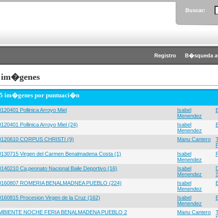
Buscar:
Registro
B�squeda a
 im�genes
 5 im�genes por puntuaci�n
120401 Pollinica Arroyo Miel
Isabel
Menendez
120401 Pollinica Arroyo Miel (24)
Isabel
Menendez
0120610 CORPUS CHRISTI (9)
Manu Cantero
0130715 Virgen del Carmen Benalmadena Costa (1)
Isabel
Menendez
0140210 Ca,peonato Nacional Baile Deportivo (16)
Isabel
Menendez
0160807 ROMERIA BENALMADNEA PUEBLO (224)
Isabel
Menendez
0160815 Procesion Virgen de la Cruz (162)
Isabel
Menendez
MBIENTE NOCHE FERIA BENALMADENA PUEBLO 2
Manu Cantero