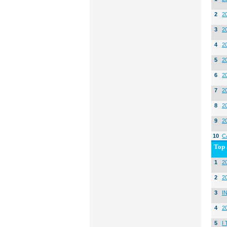
2
2
3
2
4
2
5
2
6
2
7
2
8
2
9
2
10
C
Top 
1
20
2
2
3
I
4
2
5
I