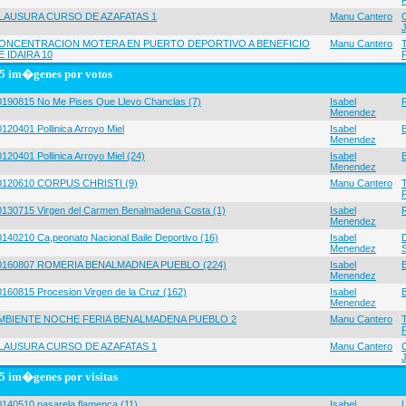
LAUSURA CURSO DE AZAFATAS 1
Manu Cantero
ONCENTRACION MOTERA EN PUERTO DEPORTIVO A BENEFICIO
Manu Cantero
E IDAIRA 10
5 im�genes por votos
0190815 No Me Pises Que Llevo Chanclas (7)
Isabel
Menendez
120401 Pollinica Arroyo Miel
Isabel
Menendez
120401 Pollinica Arroyo Miel (24)
Isabel
Menendez
0120610 CORPUS CHRISTI (9)
Manu Cantero
0130715 Virgen del Carmen Benalmadena Costa (1)
Isabel
Menendez
0140210 Ca,peonato Nacional Baile Deportivo (16)
Isabel
Menendez
0160807 ROMERIA BENALMADNEA PUEBLO (224)
Isabel
Menendez
0160815 Procesion Virgen de la Cruz (162)
Isabel
Menendez
MBIENTE NOCHE FERIA BENALMADENA PUEBLO 2
Manu Cantero
LAUSURA CURSO DE AZAFATAS 1
Manu Cantero
5 im�genes por visitas
0140510 pasarela flamenca (11)
Isabel