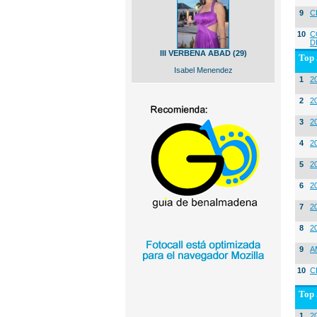
9
C
10
C
D
III VERBENA ABAD (29)
Top 
Isabel Menendez
1
2
2
20
3
20
4
2
5
2
6
2
7
2
8
2
9
A
10
C
Top 
1
2