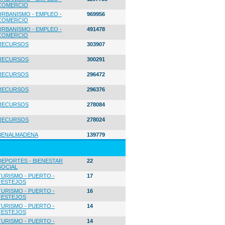
COMERCIO
URBANISMO - EMPLEO -
969956
COMERCIO
URBANISMO - EMPLEO -
491478
COMERCIO
RECURSOS
303907
RECURSOS
300291
RECURSOS
296472
RECURSOS
296376
RECURSOS
278084
RECURSOS
278024
BENALMADENA
139779
DEPORTES - BIENESTAR
22
SOCIAL
TURISMO - PUERTO -
17
FESTEJOS
TURISMO - PUERTO -
16
FESTEJOS
TURISMO - PUERTO -
14
FESTEJOS
TURISMO - PUERTO -
14