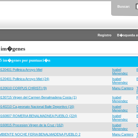
Buscar:
Registro
B�squeda a
 im�genes
 5 im�genes por puntuaci�n
120401 Pollinica Arroyo Miel
Isabel
Menendez
120401 Pollinica Arroyo Miel (24)
Isabel
Menendez
0120610 CORPUS CHRISTI (9)
Manu Cantero
0130715 Virgen del Carmen Benalmadena Costa (1)
Isabel
Menendez
0140210 Ca,peonato Nacional Baile Deportivo (16)
Isabel
Menendez
0160807 ROMERIA BENALMADNEA PUEBLO (224)
Isabel
Menendez
0160815 Procesion Virgen de la Cruz (162)
Isabel
Menendez
MBIENTE NOCHE FERIA BENALMADENA PUEBLO 2
Manu Cantero