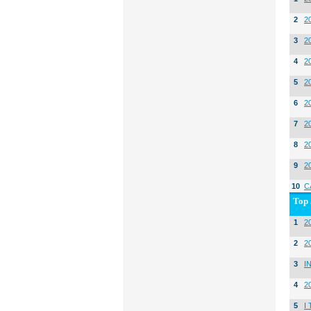
2
2
3
2
4
2
5
2
6
2
7
2
8
2
9
2
10
C
Top 
1
20
2
2
3
I
4
2
5
I