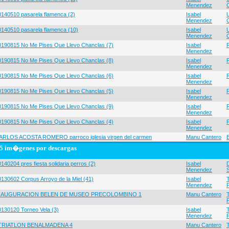
Menendez
0140510 pasarela flamenca (2)
Isabel
Menendez
0140510 pasarela flamenca (10)
Isabel
Menendez
0190815 No Me Pises Que Llevo Chanclas (7)
Isabel
Menendez
0190815 No Me Pises Que Llevo Chanclas (8)
Isabel
Menendez
0190815 No Me Pises Que Llevo Chanclas (6)
Isabel
Menendez
0190815 No Me Pises Que Llevo Chanclas (5)
Isabel
Menendez
0190815 No Me Pises Que Llevo Chanclas (9)
Isabel
Menendez
0190815 No Me Pises Que Llevo Chanclas (4)
Isabel
Menendez
ARLOS ACOSTA ROMERO parroco iglesia virgen del carmen
Manu Cantero
5 im�genes por descargas
140204 pres fiesta solidaria perros (2)
Isabel
Menendez
0130602 Corpus Arroyo de la Miel (41)
Isabel
Menendez
NAUGURACION BELEN DE MUSEO PRECOLOMBINO 1
Manu Cantero
0130120 Torneo Vela (3)
Isabel
Menendez
 TRIATLON BENALMADENA 4
Manu Cantero