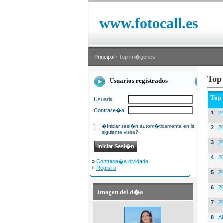
www.fotocall.es
Principal
/ Top im�genes
Top
Usuarios registrados
Top
Usuario:
Contrase�a:
1
20
�Iniciar sesi�n autom�ticamente en la
2
20
siguiente visita?
3
2
4
2
»
Contrase�a olvidada
»
Registro
5
2
6
2
Imagen del d�a
7
2
8
A