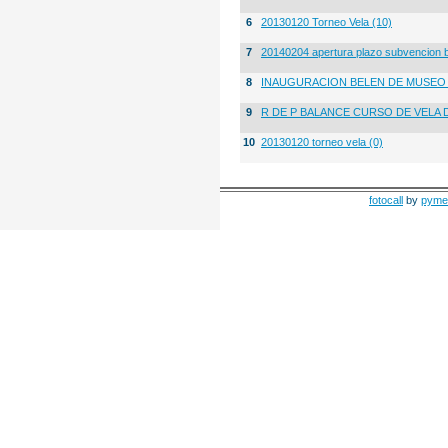
6
20130120 Torneo Vela (10)
7
20140204 apertura plazo subvencion 
8
INAUGURACION BELEN DE MUSE
9
R DE P BALANCE CURSO DE VELA 
10
20130120 torneo vela (0)
fotocall
by
pyme