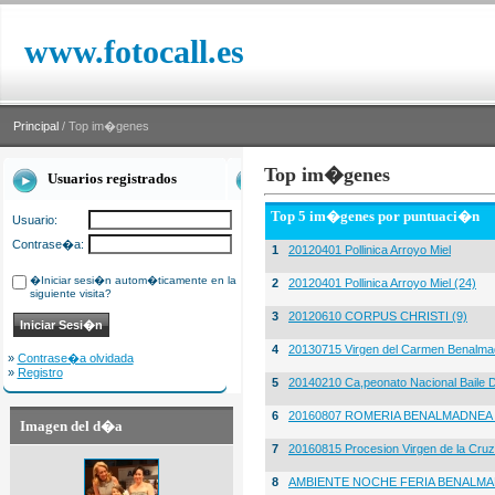
www.fotocall.es
Principal
/ Top im�genes
Top im�genes
Usuarios registrados
Top 5 im�genes por puntuaci�n
Usuario:
Contrase�a:
1
20120401 Pollinica Arroyo Miel
�Iniciar sesi�n autom�ticamente en la
2
20120401 Pollinica Arroyo Miel (24)
siguiente visita?
3
20120610 CORPUS CHRISTI (9)
4
20130715 Virgen del Carmen Benalma
»
Contrase�a olvidada
»
Registro
5
20140210 Ca,peonato Nacional Baile D
6
20160807 ROMERIA BENALMADNEA 
Imagen del d�a
7
20160815 Procesion Virgen de la Cruz
8
AMBIENTE NOCHE FERIA BENALMA