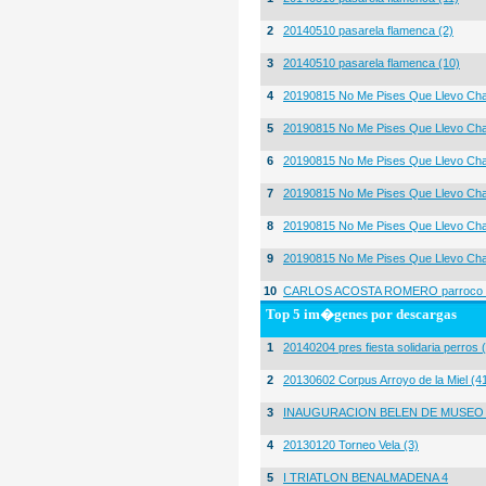
2
20140510 pasarela flamenca (2)
3
20140510 pasarela flamenca (10)
4
20190815 No Me Pises Que Llevo Cha
5
20190815 No Me Pises Que Llevo Cha
6
20190815 No Me Pises Que Llevo Cha
7
20190815 No Me Pises Que Llevo Cha
8
20190815 No Me Pises Que Llevo Cha
9
20190815 No Me Pises Que Llevo Cha
10
CARLOS ACOSTA ROMERO parroco igl
Top 5 im�genes por descargas
1
20140204 pres fiesta solidaria perros 
2
20130602 Corpus Arroyo de la Miel (4
3
INAUGURACION BELEN DE MUSEO
4
20130120 Torneo Vela (3)
5
I TRIATLON BENALMADENA 4