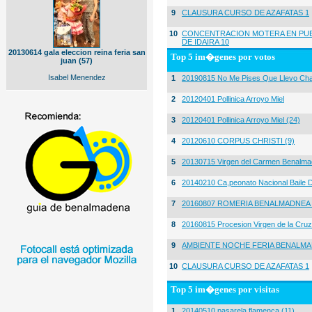
9
CLAUSURA CURSO DE AZAFATAS 1
10
CONCENTRACION MOTERA EN PUE
DE IDAIRA 10
20130614 gala eleccion reina feria san
Top 5 im�genes por votos
juan (57)
Isabel Menendez
1
20190815 No Me Pises Que Llevo Cha
2
20120401 Pollinica Arroyo Miel
3
20120401 Pollinica Arroyo Miel (24)
4
20120610 CORPUS CHRISTI (9)
5
20130715 Virgen del Carmen Benalma
6
20140210 Ca,peonato Nacional Baile D
7
20160807 ROMERIA BENALMADNEA 
8
20160815 Procesion Virgen de la Cruz
9
AMBIENTE NOCHE FERIA BENALMA
10
CLAUSURA CURSO DE AZAFATAS 1
Top 5 im�genes por visitas
1
20140510 pasarela flamenca (11)