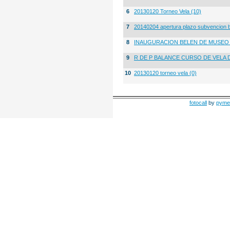
6
20130120 Torneo Vela (10)
7
20140204 apertura plazo subvencion 
8
INAUGURACION BELEN DE MUSE
9
R DE P BALANCE CURSO DE VELA 
10
20130120 torneo vela (0)
fotocall
by
pyme