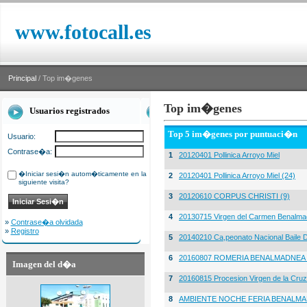
www.fotocall.es
Principal
/ Top im�genes
Top im�genes
Usuarios registrados
Top 5 im�genes por puntuaci�n
Usuario:
Contrase�a:
1
20120401 Pollinica Arroyo Miel
�Iniciar sesi�n autom�ticamente en la
2
20120401 Pollinica Arroyo Miel (24)
siguiente visita?
3
20120610 CORPUS CHRISTI (9)
4
20130715 Virgen del Carmen Benalma
»
Contrase�a olvidada
»
Registro
5
20140210 Ca,peonato Nacional Baile D
6
20160807 ROMERIA BENALMADNEA 
Imagen del d�a
7
20160815 Procesion Virgen de la Cruz
8
AMBIENTE NOCHE FERIA BENALMA