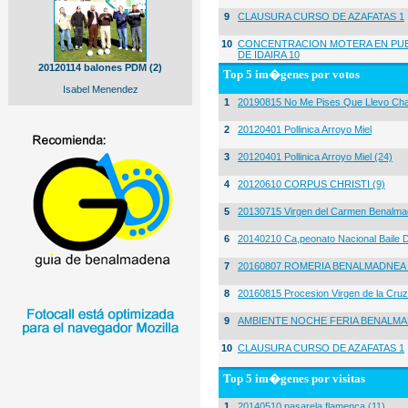
9
CLAUSURA CURSO DE AZAFATAS 1
10
CONCENTRACION MOTERA EN PUE
DE IDAIRA 10
20120114 balones PDM (2)
Top 5 im�genes por votos
Isabel Menendez
1
20190815 No Me Pises Que Llevo Cha
2
20120401 Pollinica Arroyo Miel
3
20120401 Pollinica Arroyo Miel (24)
4
20120610 CORPUS CHRISTI (9)
5
20130715 Virgen del Carmen Benalma
6
20140210 Ca,peonato Nacional Baile D
7
20160807 ROMERIA BENALMADNEA 
8
20160815 Procesion Virgen de la Cruz
9
AMBIENTE NOCHE FERIA BENALMA
10
CLAUSURA CURSO DE AZAFATAS 1
Top 5 im�genes por visitas
1
20140510 pasarela flamenca (11)