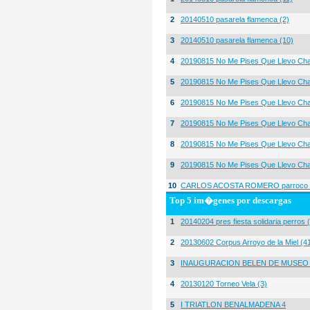
2
20140510 pasarela flamenca (2)
3
20140510 pasarela flamenca (10)
4
20190815 No Me Pises Que Llevo Cha
5
20190815 No Me Pises Que Llevo Cha
6
20190815 No Me Pises Que Llevo Cha
7
20190815 No Me Pises Que Llevo Cha
8
20190815 No Me Pises Que Llevo Cha
9
20190815 No Me Pises Que Llevo Cha
10
CARLOS ACOSTA ROMERO parroco igl
Top 5 im�genes por descargas
1
20140204 pres fiesta solidaria perros 
2
20130602 Corpus Arroyo de la Miel (4
3
INAUGURACION BELEN DE MUSEO
4
20130120 Torneo Vela (3)
5
I TRIATLON BENALMADENA 4