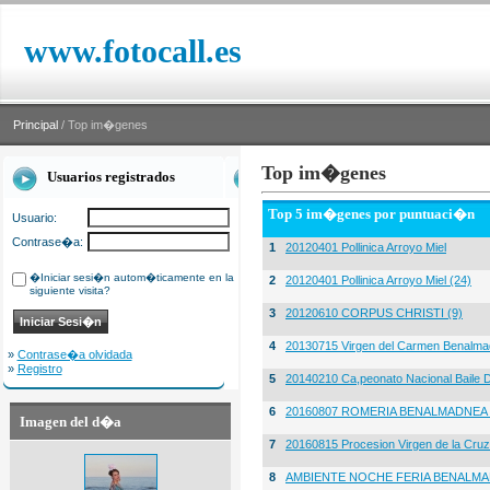
www.fotocall.es
Principal
/ Top im�genes
Top im�genes
Usuarios registrados
Top 5 im�genes por puntuaci�n
Usuario:
Contrase�a:
1
20120401 Pollinica Arroyo Miel
�Iniciar sesi�n autom�ticamente en la
2
20120401 Pollinica Arroyo Miel (24)
siguiente visita?
3
20120610 CORPUS CHRISTI (9)
4
20130715 Virgen del Carmen Benalma
»
Contrase�a olvidada
»
Registro
5
20140210 Ca,peonato Nacional Baile D
6
20160807 ROMERIA BENALMADNEA 
Imagen del d�a
7
20160815 Procesion Virgen de la Cruz
8
AMBIENTE NOCHE FERIA BENALMA