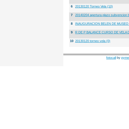
6
20130120 Torneo Vela (10)
7
20140204 apertura plazo subvencion 
8
INAUGURACION BELEN DE MUSE
9
R DE P BALANCE CURSO DE VELA 
10
20130120 torneo vela (0)
fotocall
by
pyme