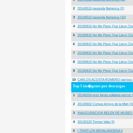
2
20140510 pasarela flamenca (2)
3
20140510 pasarela flamenca (10)
4
20190815 No Me Pises Que Llevo Cha
5
20190815 No Me Pises Que Llevo Cha
6
20190815 No Me Pises Que Llevo Cha
7
20190815 No Me Pises Que Llevo Cha
8
20190815 No Me Pises Que Llevo Cha
9
20190815 No Me Pises Que Llevo Cha
10
CARLOS ACOSTA ROMERO parroco igl
Top 5 im�genes por descargas
1
20140204 pres fiesta solidaria perros 
2
20130602 Corpus Arroyo de la Miel (4
3
INAUGURACION BELEN DE MUSEO
4
20130120 Torneo Vela (3)
5
I TRIATLON BENALMADENA 4