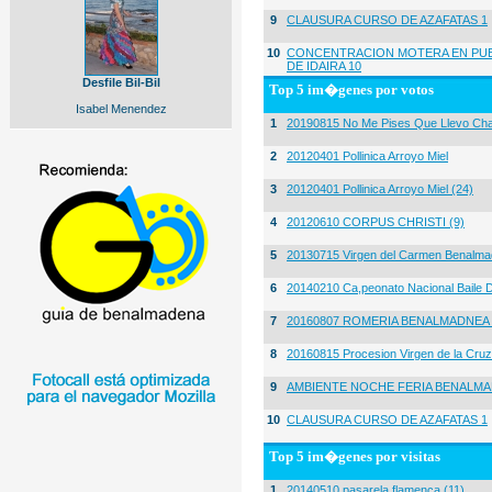
9
CLAUSURA CURSO DE AZAFATAS 1
10
CONCENTRACION MOTERA EN PUE
DE IDAIRA 10
Desfile Bil-Bil
Top 5 im�genes por votos
Isabel Menendez
1
20190815 No Me Pises Que Llevo Cha
2
20120401 Pollinica Arroyo Miel
3
20120401 Pollinica Arroyo Miel (24)
4
20120610 CORPUS CHRISTI (9)
5
20130715 Virgen del Carmen Benalma
6
20140210 Ca,peonato Nacional Baile D
7
20160807 ROMERIA BENALMADNEA 
8
20160815 Procesion Virgen de la Cruz
9
AMBIENTE NOCHE FERIA BENALMA
10
CLAUSURA CURSO DE AZAFATAS 1
Top 5 im�genes por visitas
1
20140510 pasarela flamenca (11)