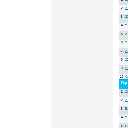
2
2
3
2
4
2
5
2
6
2
7
2
8
2
9
2
10
C
Top 
1
20
2
2
3
I
4
2
5
I