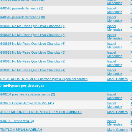
Menendez
0140510 pasarela flamenca (2)
Isabel
Menendez
0140510 pasarela flamenca (10)
Isabel
Menendez
0190815 No Me Pises Que Llevo Chanclas (7)
Isabel
Menendez
0190815 No Me Pises Que Llevo Chanclas (8)
Isabel
Menendez
0190815 No Me Pises Que Llevo Chanclas (6)
Isabel
Menendez
0190815 No Me Pises Que Llevo Chanclas (5)
Isabel
Menendez
0190815 No Me Pises Que Llevo Chanclas (9)
Isabel
Menendez
0190815 No Me Pises Que Llevo Chanclas (4)
Isabel
Menendez
ARLOS ACOSTA ROMERO parroco iglesia virgen del carmen
Manu Cantero
5 im�genes por descargas
140204 pres fiesta solidaria perros (2)
Isabel
Menendez
0130602 Corpus Arroyo de la Miel (41)
Isabel
Menendez
NAUGURACION BELEN DE MUSEO PRECOLOMBINO 1
Manu Cantero
0130120 Torneo Vela (3)
Isabel
Menendez
 TRIATLON BENALMADENA 4
Manu Cantero