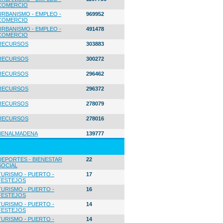
COMERCIO
URBANISMO - EMPLEO -
969952
COMERCIO
URBANISMO - EMPLEO -
491478
COMERCIO
RECURSOS
303883
RECURSOS
300272
RECURSOS
296462
RECURSOS
296372
RECURSOS
278079
RECURSOS
278016
BENALMADENA
139777
DEPORTES - BIENESTAR
22
SOCIAL
TURISMO - PUERTO -
17
FESTEJOS
TURISMO - PUERTO -
16
FESTEJOS
TURISMO - PUERTO -
14
FESTEJOS
TURISMO - PUERTO -
14