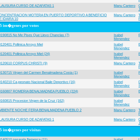
LAUSURA CURSO DE AZAFATAS 1
Manu Cantero
ONCENTRACION MOTERA EN PUERTO DEPORTIVO A BENEFICIO
Manu Cantero
E IDAIRA 10
5 im�genes por votos
0190815 No Me Pises Que Llevo Chanclas (7)
Isabel
Menendez
120401 Pollinica Arroyo Miel
Isabel
Menendez
120401 Pollinica Arroyo Miel (24)
Isabel
Menendez
0120610 CORPUS CHRISTI (9)
Manu Cantero
0130715 Virgen del Carmen Benalmadena Costa (1)
Isabel
Menendez
0140210 Ca,peonato Nacional Baile Deportivo (16)
Isabel
Menendez
0160807 ROMERIA BENALMADNEA PUEBLO (224)
Isabel
Menendez
0160815 Procesion Virgen de la Cruz (162)
Isabel
Menendez
MBIENTE NOCHE FERIA BENALMADENA PUEBLO 2
Manu Cantero
LAUSURA CURSO DE AZAFATAS 1
Manu Cantero
5 im�genes por visitas
0140510 pasarela flamenca (11)
Isabel