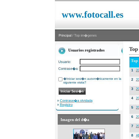
www.fotocall.es
Principal
/ Top im�genes
Top
Usuarios registrados
Top
Usuario:
Contrase�a:
1
20
�Iniciar sesi�n autom�ticamente en la
2
20
siguiente visita?
3
2
4
2
»
Contrase�a olvidada
»
Registro
5
2
6
2
Imagen del d�a
7
2
8
A