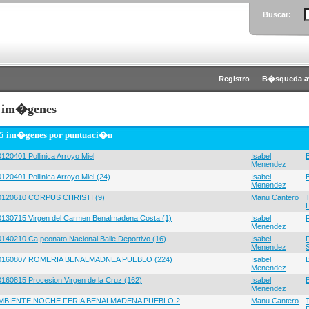
Buscar:
Registro
B�squeda a
 im�genes
 5 im�genes por puntuaci�n
120401 Pollinica Arroyo Miel
Isabel
Menendez
120401 Pollinica Arroyo Miel (24)
Isabel
Menendez
0120610 CORPUS CHRISTI (9)
Manu Cantero
0130715 Virgen del Carmen Benalmadena Costa (1)
Isabel
Menendez
0140210 Ca,peonato Nacional Baile Deportivo (16)
Isabel
Menendez
0160807 ROMERIA BENALMADNEA PUEBLO (224)
Isabel
Menendez
0160815 Procesion Virgen de la Cruz (162)
Isabel
Menendez
MBIENTE NOCHE FERIA BENALMADENA PUEBLO 2
Manu Cantero