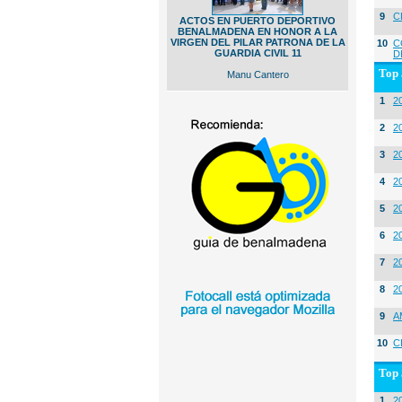
9
C
ACTOS EN PUERTO DEPORTIVO
BENALMADENA EN HONOR A LA
VIRGEN DEL PILAR PATRONA DE LA
10
C
GUARDIA CIVIL 11
D
Top 
Manu Cantero
1
2
2
20
3
20
4
2
5
2
6
2
7
2
8
2
9
A
10
C
Top 
1
2