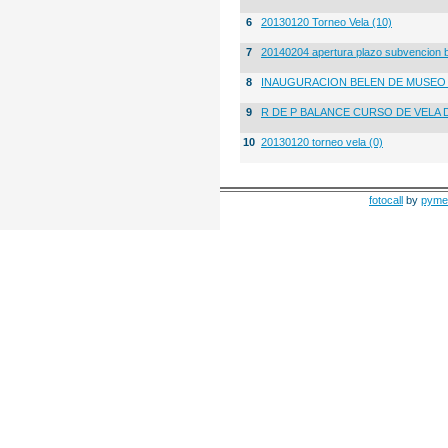
6
20130120 Torneo Vela (10)
7
20140204 apertura plazo subvencion 
8
INAUGURACION BELEN DE MUSE
9
R DE P BALANCE CURSO DE VELA 
10
20130120 torneo vela (0)
fotocall
by
pyme