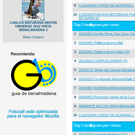
9
CLAUSURA CURSO DE AZAFATAS 1
10
CONCENTRACION MOTERA EN PUE
DE IDAIRA 10
CARLOS MATURANA MISTER
Top 5 im�genes por votos
UNIVERSO 2012 VISITA
BENALMADENA 2
1
20190815 No Me Pises Que Llevo Cha
Manu Cantero
2
20120401 Pollinica Arroyo Miel
3
20120401 Pollinica Arroyo Miel (24)
4
20120610 CORPUS CHRISTI (9)
5
20130715 Virgen del Carmen Benalma
6
20140210 Ca,peonato Nacional Baile D
7
20160807 ROMERIA BENALMADNEA 
8
20160815 Procesion Virgen de la Cruz
9
AMBIENTE NOCHE FERIA BENALMA
10
CLAUSURA CURSO DE AZAFATAS 1
Top 5 im�genes por visitas
1
20140510 pasarela flamenca (11)