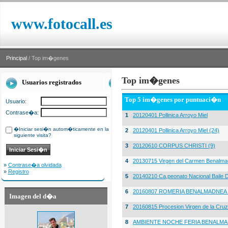
www.fotocall.es
Principal
/ Top im�genes
Top im�genes
Usuarios registrados
Top 5 im�genes por puntuaci�n
Usuario:
Contrase�a:
1
20120401 Pollinica Arroyo Miel
�Iniciar sesi�n autom�ticamente en la
2
20120401 Pollinica Arroyo Miel (24)
siguiente visita?
3
20120610 CORPUS CHRISTI (9)
4
20130715 Virgen del Carmen Benalma
»
Contrase�a olvidada
»
Registro
5
20140210 Ca,peonato Nacional Baile D
6
20160807 ROMERIA BENALMADNEA 
Imagen del d�a
7
20160815 Procesion Virgen de la Cruz
8
AMBIENTE NOCHE FERIA BENALMA