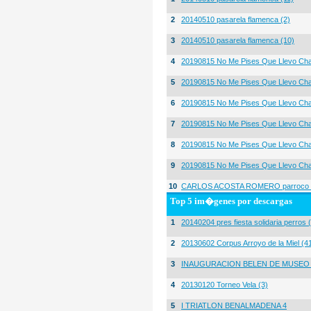
2
20140510 pasarela flamenca (2)
3
20140510 pasarela flamenca (10)
4
20190815 No Me Pises Que Llevo Cha
5
20190815 No Me Pises Que Llevo Cha
6
20190815 No Me Pises Que Llevo Cha
7
20190815 No Me Pises Que Llevo Cha
8
20190815 No Me Pises Que Llevo Cha
9
20190815 No Me Pises Que Llevo Cha
10
CARLOS ACOSTA ROMERO parroco igl
Top 5 im�genes por descargas
1
20140204 pres fiesta solidaria perros 
2
20130602 Corpus Arroyo de la Miel (4
3
INAUGURACION BELEN DE MUSEO
4
20130120 Torneo Vela (3)
5
I TRIATLON BENALMADENA 4