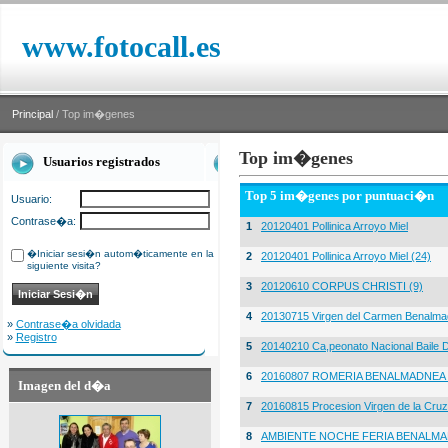
www.fotocall.es
Principal
/ Top im�genes
Top im�genes
Usuarios registrados
Top 5 im�genes por puntuaci�n
Usuario:
Contrase�a:
1
20120401 Pollinica Arroyo Miel
�Iniciar sesi�n autom�ticamente en la
2
20120401 Pollinica Arroyo Miel (24)
siguiente visita?
3
20120610 CORPUS CHRISTI (9)
4
20130715 Virgen del Carmen Benalma
»
Contrase�a olvidada
»
Registro
5
20140210 Ca,peonato Nacional Baile D
6
20160807 ROMERIA BENALMADNEA 
Imagen del d�a
7
20160815 Procesion Virgen de la Cruz
8
AMBIENTE NOCHE FERIA BENALMA