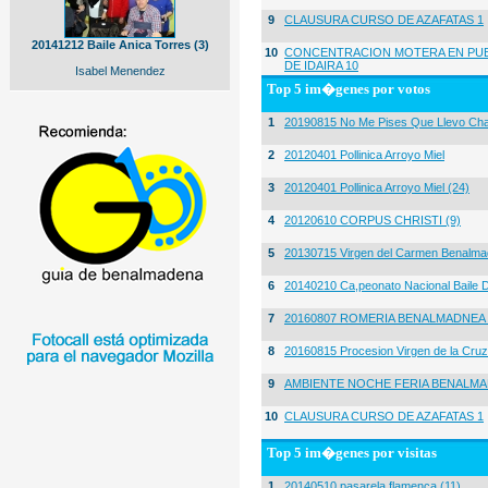
9
CLAUSURA CURSO DE AZAFATAS 1
20141212 Baile Anica Torres (3)
10
CONCENTRACION MOTERA EN PUE
DE IDAIRA 10
Isabel Menendez
Top 5 im�genes por votos
1
20190815 No Me Pises Que Llevo Cha
2
20120401 Pollinica Arroyo Miel
3
20120401 Pollinica Arroyo Miel (24)
4
20120610 CORPUS CHRISTI (9)
5
20130715 Virgen del Carmen Benalma
6
20140210 Ca,peonato Nacional Baile D
7
20160807 ROMERIA BENALMADNEA 
8
20160815 Procesion Virgen de la Cruz
9
AMBIENTE NOCHE FERIA BENALMA
10
CLAUSURA CURSO DE AZAFATAS 1
Top 5 im�genes por visitas
1
20140510 pasarela flamenca (11)