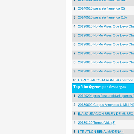
2
20140510 pasarela flamenca (2)
3
20140510 pasarela flamenca (10)
4
20190815 No Me Pises Que Llevo Cha
5
20190815 No Me Pises Que Llevo Cha
6
20190815 No Me Pises Que Llevo Cha
7
20190815 No Me Pises Que Llevo Cha
8
20190815 No Me Pises Que Llevo Cha
9
20190815 No Me Pises Que Llevo Cha
10
CARLOS ACOSTA ROMERO parroco igl
Top 5 im�genes por descargas
1
20140204 pres fiesta solidaria perros 
2
20130602 Corpus Arroyo de la Miel (4
3
INAUGURACION BELEN DE MUSEO
4
20130120 Torneo Vela (3)
5
I TRIATLON BENALMADENA 4