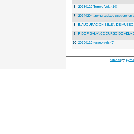
6
20130120 Torneo Vela (10)
7
20140204 apertura plazo subvencion 
8
INAUGURACION BELEN DE MUSE
9
R DE P BALANCE CURSO DE VELA 
10
20130120 torneo vela (0)
fotocall
by
pyme