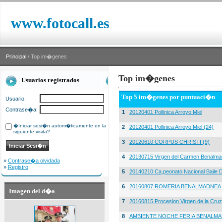
www.fotocall.es
Principal
/ Top im�genes
Top im�genes
Usuarios registrados
Top 5 im�genes por puntuaci�n
Usuario:
Contrase�a:
1
20120401 Pollinica Arroyo Miel
�Iniciar sesi�n autom�ticamente en la
2
20120401 Pollinica Arroyo Miel (24)
siguiente visita?
3
20120610 CORPUS CHRISTI (9)
4
20130715 Virgen del Carmen Benalma
»
Contrase�a olvidada
»
Registro
5
20140210 Ca,peonato Nacional Baile D
6
20160807 ROMERIA BENALMADNEA 
Imagen del d�a
7
20160815 Procesion Virgen de la Cruz
8
AMBIENTE NOCHE FERIA BENALMA