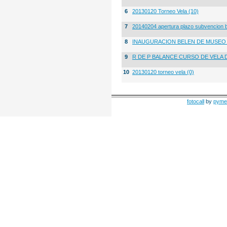
6
20130120 Torneo Vela (10)
7
20140204 apertura plazo subvencion 
8
INAUGURACION BELEN DE MUSE
9
R DE P BALANCE CURSO DE VELA 
10
20130120 torneo vela (0)
fotocall
by
pyme