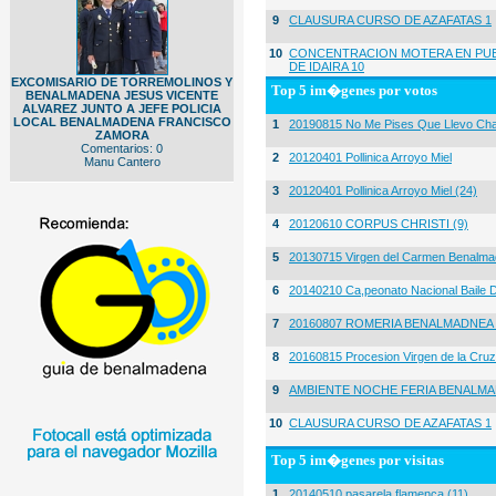
9
CLAUSURA CURSO DE AZAFATAS 1
10
CONCENTRACION MOTERA EN PUE
DE IDAIRA 10
EXCOMISARIO DE TORREMOLINOS Y
Top 5 im�genes por votos
BENALMADENA JESUS VICENTE
ALVAREZ JUNTO A JEFE POLICIA
LOCAL BENALMADENA FRANCISCO
1
20190815 No Me Pises Que Llevo Cha
ZAMORA
Comentarios: 0
2
20120401 Pollinica Arroyo Miel
Manu Cantero
3
20120401 Pollinica Arroyo Miel (24)
4
20120610 CORPUS CHRISTI (9)
5
20130715 Virgen del Carmen Benalma
6
20140210 Ca,peonato Nacional Baile D
7
20160807 ROMERIA BENALMADNEA 
8
20160815 Procesion Virgen de la Cruz
9
AMBIENTE NOCHE FERIA BENALMA
10
CLAUSURA CURSO DE AZAFATAS 1
Top 5 im�genes por visitas
1
20140510 pasarela flamenca (11)