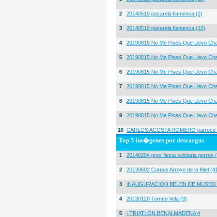
2
20140510 pasarela flamenca (2)
3
20140510 pasarela flamenca (10)
4
20190815 No Me Pises Que Llevo Cha
5
20190815 No Me Pises Que Llevo Cha
6
20190815 No Me Pises Que Llevo Cha
7
20190815 No Me Pises Que Llevo Cha
8
20190815 No Me Pises Que Llevo Cha
9
20190815 No Me Pises Que Llevo Cha
10
CARLOS ACOSTA ROMERO parroco igl
Top 5 im�genes por descargas
1
20140204 pres fiesta solidaria perros 
2
20130602 Corpus Arroyo de la Miel (4
3
INAUGURACION BELEN DE MUSEO
4
20130120 Torneo Vela (3)
5
I TRIATLON BENALMADENA 4