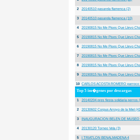
2
20140510 pasarela flamenca (2)
3
20140510 pasarela flamenca (10)
4
20190815 No Me Pises Que Llevo Cha
5
20190815 No Me Pises Que Llevo Cha
6
20190815 No Me Pises Que Llevo Cha
7
20190815 No Me Pises Que Llevo Cha
8
20190815 No Me Pises Que Llevo Cha
9
20190815 No Me Pises Que Llevo Cha
10
CARLOS ACOSTA ROMERO parroco igl
Top 5 im�genes por descargas
1
20140204 pres fiesta solidaria perros 
2
20130602 Corpus Arroyo de la Miel (4
3
INAUGURACION BELEN DE MUSEO
4
20130120 Torneo Vela (3)
5
I TRIATLON BENALMADENA 4