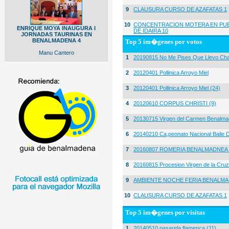
9
CLAUSURA CURSO DE AZAFATAS 1
10
CONCENTRACION MOTERA EN PUE
ENRIQUE MOYA INAUGURA I
DE IDAIRA 10
JORNADAS TAURINAS EN
BENALMADENA 4
Top 5 im�genes por votos
Manu Cantero
1
20190815 No Me Pises Que Llevo Cha
2
20120401 Pollinica Arroyo Miel
3
20120401 Pollinica Arroyo Miel (24)
4
20120610 CORPUS CHRISTI (9)
5
20130715 Virgen del Carmen Benalma
6
20140210 Ca,peonato Nacional Baile D
7
20160807 ROMERIA BENALMADNEA 
8
20160815 Procesion Virgen de la Cruz
9
AMBIENTE NOCHE FERIA BENALMA
10
CLAUSURA CURSO DE AZAFATAS 1
Top 5 im�genes por visitas
1
20140510 pasarela flamenca (11)