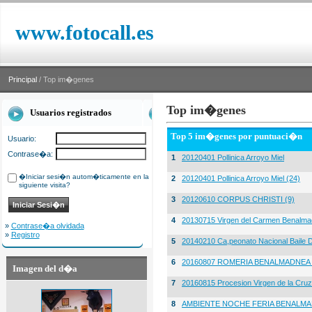
www.fotocall.es
Principal
/ Top im�genes
Top im�genes
Usuarios registrados
Top 5 im�genes por puntuaci�n
Usuario:
Contrase�a:
1
20120401 Pollinica Arroyo Miel
�Iniciar sesi�n autom�ticamente en la
2
20120401 Pollinica Arroyo Miel (24)
siguiente visita?
3
20120610 CORPUS CHRISTI (9)
4
20130715 Virgen del Carmen Benalma
»
Contrase�a olvidada
»
Registro
5
20140210 Ca,peonato Nacional Baile D
6
20160807 ROMERIA BENALMADNEA 
Imagen del d�a
7
20160815 Procesion Virgen de la Cruz
8
AMBIENTE NOCHE FERIA BENALMA