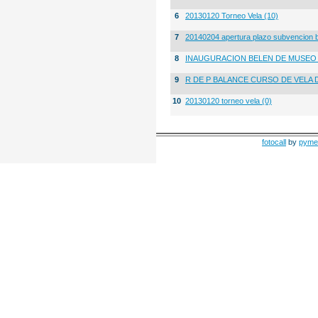
6
20130120 Torneo Vela (10)
7
20140204 apertura plazo subvencion 
8
INAUGURACION BELEN DE MUSE
9
R DE P BALANCE CURSO DE VELA 
10
20130120 torneo vela (0)
fotocall
by
pyme