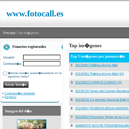
www.fotocall.es
Principal
/ Top im�genes
Top im�genes
Usuarios registrados
Top 5 im�genes por puntuaci�n
Usuario:
Contrase�a:
1
20120401 Pollinica Arroyo Miel
�Iniciar sesi�n autom�ticamente en la
2
20120401 Pollinica Arroyo Miel (24)
siguiente visita?
3
20120610 CORPUS CHRISTI (9)
4
20130715 Virgen del Carmen Benalma
»
Contrase�a olvidada
»
Registro
5
20140210 Ca,peonato Nacional Baile D
6
20160807 ROMERIA BENALMADNEA 
Imagen del d�a
7
20160815 Procesion Virgen de la Cruz
8
AMBIENTE NOCHE FERIA BENALMA