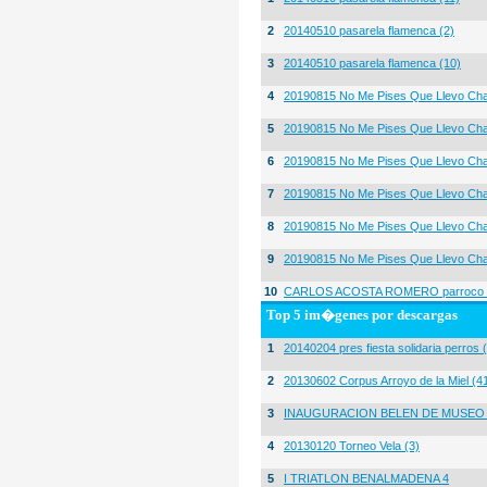
2
20140510 pasarela flamenca (2)
3
20140510 pasarela flamenca (10)
4
20190815 No Me Pises Que Llevo Cha
5
20190815 No Me Pises Que Llevo Cha
6
20190815 No Me Pises Que Llevo Cha
7
20190815 No Me Pises Que Llevo Cha
8
20190815 No Me Pises Que Llevo Cha
9
20190815 No Me Pises Que Llevo Cha
10
CARLOS ACOSTA ROMERO parroco igl
Top 5 im�genes por descargas
1
20140204 pres fiesta solidaria perros 
2
20130602 Corpus Arroyo de la Miel (4
3
INAUGURACION BELEN DE MUSEO
4
20130120 Torneo Vela (3)
5
I TRIATLON BENALMADENA 4