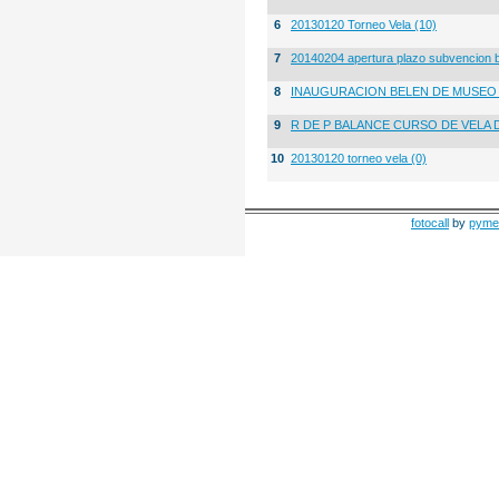
6
20130120 Torneo Vela (10)
7
20140204 apertura plazo subvencion 
8
INAUGURACION BELEN DE MUSE
9
R DE P BALANCE CURSO DE VELA 
10
20130120 torneo vela (0)
fotocall
by
pyme