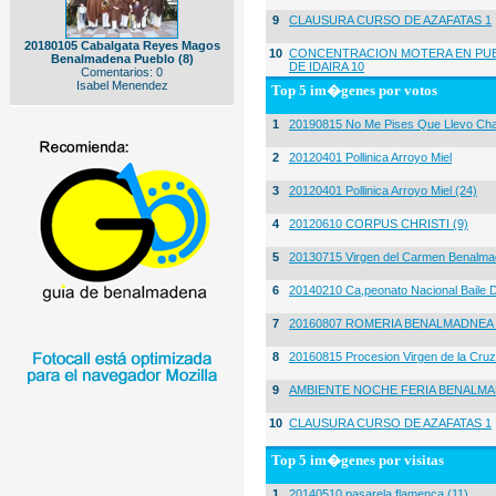
9
CLAUSURA CURSO DE AZAFATAS 1
20180105 Cabalgata Reyes Magos
10
CONCENTRACION MOTERA EN PUE
Benalmadena Pueblo (8)
DE IDAIRA 10
Comentarios: 0
Isabel Menendez
Top 5 im�genes por votos
1
20190815 No Me Pises Que Llevo Cha
2
20120401 Pollinica Arroyo Miel
3
20120401 Pollinica Arroyo Miel (24)
4
20120610 CORPUS CHRISTI (9)
5
20130715 Virgen del Carmen Benalma
6
20140210 Ca,peonato Nacional Baile D
7
20160807 ROMERIA BENALMADNEA 
8
20160815 Procesion Virgen de la Cruz
9
AMBIENTE NOCHE FERIA BENALMA
10
CLAUSURA CURSO DE AZAFATAS 1
Top 5 im�genes por visitas
1
20140510 pasarela flamenca (11)