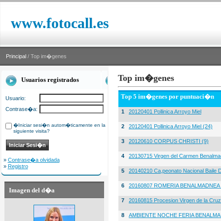
www.fotocall.es
Principal
/ Top im�genes
Top im�genes
Usuarios registrados
Top 5 im�genes por puntuaci�n
Usuario:
Contrase�a:
1
20120401 Pollinica Arroyo Miel
�Iniciar sesi�n autom�ticamente en la
2
20120401 Pollinica Arroyo Miel (24)
siguiente visita?
3
20120610 CORPUS CHRISTI (9)
4
20130715 Virgen del Carmen Benalma
»
Contrase�a olvidada
»
Registro
5
20140210 Ca,peonato Nacional Baile D
6
20160807 ROMERIA BENALMADNEA 
Imagen del d�a
7
20160815 Procesion Virgen de la Cruz
8
AMBIENTE NOCHE FERIA BENALMA