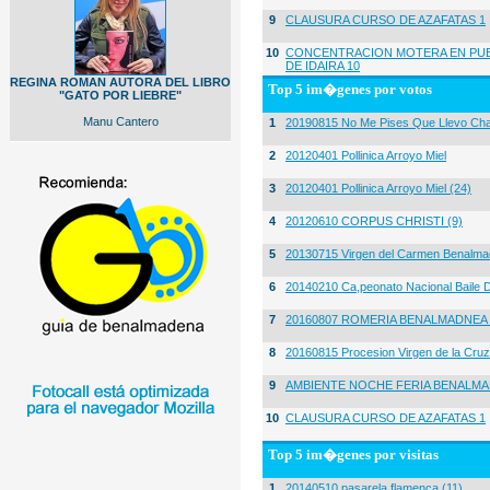
9
CLAUSURA CURSO DE AZAFATAS 1
10
CONCENTRACION MOTERA EN PUE
DE IDAIRA 10
REGINA ROMAN AUTORA DEL LIBRO
Top 5 im�genes por votos
"GATO POR LIEBRE"
Manu Cantero
1
20190815 No Me Pises Que Llevo Cha
2
20120401 Pollinica Arroyo Miel
3
20120401 Pollinica Arroyo Miel (24)
4
20120610 CORPUS CHRISTI (9)
5
20130715 Virgen del Carmen Benalma
6
20140210 Ca,peonato Nacional Baile D
7
20160807 ROMERIA BENALMADNEA 
8
20160815 Procesion Virgen de la Cruz
9
AMBIENTE NOCHE FERIA BENALMA
10
CLAUSURA CURSO DE AZAFATAS 1
Top 5 im�genes por visitas
1
20140510 pasarela flamenca (11)