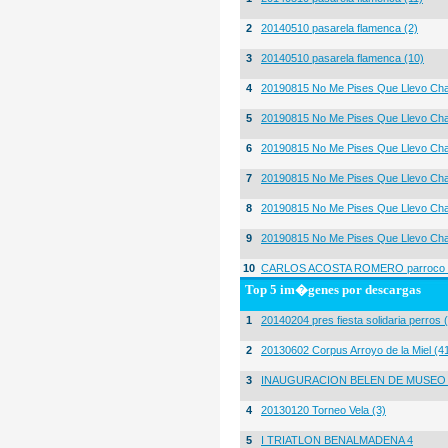
2
20140510 pasarela flamenca (2)
3
20140510 pasarela flamenca (10)
4
20190815 No Me Pises Que Llevo Cha
5
20190815 No Me Pises Que Llevo Cha
6
20190815 No Me Pises Que Llevo Cha
7
20190815 No Me Pises Que Llevo Cha
8
20190815 No Me Pises Que Llevo Cha
9
20190815 No Me Pises Que Llevo Cha
10
CARLOS ACOSTA ROMERO parroco igl
Top 5 im�genes por descargas
1
20140204 pres fiesta solidaria perros 
2
20130602 Corpus Arroyo de la Miel (4
3
INAUGURACION BELEN DE MUSEO
4
20130120 Torneo Vela (3)
5
I TRIATLON BENALMADENA 4