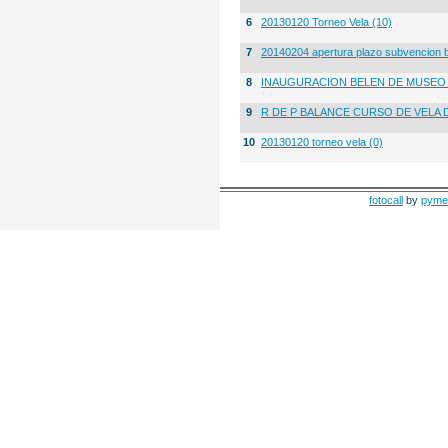
6
20130120 Torneo Vela (10)
7
20140204 apertura plazo subvencion 
8
INAUGURACION BELEN DE MUSE
9
R DE P BALANCE CURSO DE VELA 
10
20130120 torneo vela (0)
fotocall
by
pyme