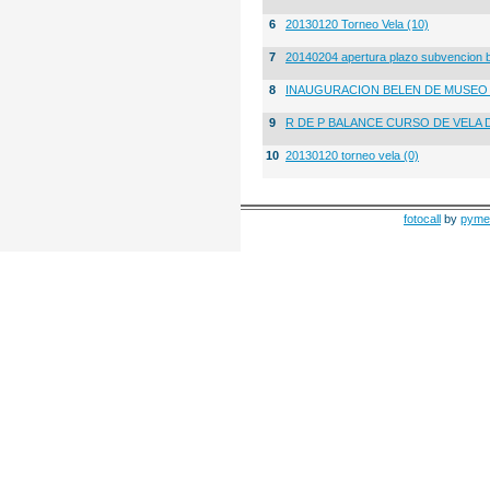
6
20130120 Torneo Vela (10)
7
20140204 apertura plazo subvencion 
8
INAUGURACION BELEN DE MUSE
9
R DE P BALANCE CURSO DE VELA 
10
20130120 torneo vela (0)
fotocall
by
pyme