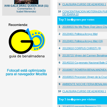
9
CLAUSURA CURSO DE AZAFATAS 1
XVIII GALA DRAG QUEEN 2018 (11)
Comentarios: 0
Isabel Menendez
10
CONCENTRACION MOTERA EN PUE
DE IDAIRA 10
Top 5 im�genes por votos
1
20190815 No Me Pises Que Llevo Cha
2
20120401 Pollinica Arroyo Miel
3
20120401 Pollinica Arroyo Miel (24)
4
20120610 CORPUS CHRISTI (9)
5
20130715 Virgen del Carmen Benalma
6
20140210 Ca,peonato Nacional Baile D
7
20160807 ROMERIA BENALMADNEA 
8
20160815 Procesion Virgen de la Cruz
9
AMBIENTE NOCHE FERIA BENALMA
10
CLAUSURA CURSO DE AZAFATAS 1
Top 5 im�genes por visitas
1
20140510 pasarela flamenca (11)