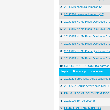
2
20140510 pasarela flamenca (2)
3
20140510 pasarela flamenca (10)
4
20190815 No Me Pises Que Llevo Cha
5
20190815 No Me Pises Que Llevo Cha
6
20190815 No Me Pises Que Llevo Cha
7
20190815 No Me Pises Que Llevo Cha
8
20190815 No Me Pises Que Llevo Cha
9
20190815 No Me Pises Que Llevo Cha
10
CARLOS ACOSTA ROMERO parroco igl
Top 5 im�genes por descargas
1
20140204 pres fiesta solidaria perros 
2
20130602 Corpus Arroyo de la Miel (4
3
INAUGURACION BELEN DE MUSEO
4
20130120 Torneo Vela (3)
5
I TRIATLON BENALMADENA 4