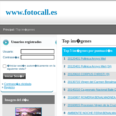
www.fotocall.es
Principal
/ Top im�genes
Top im�genes
Usuarios registrados
Top 5 im�genes por puntuaci�n
Usuario:
Contrase�a:
1
20120401 Pollinica Arroyo Miel
�Iniciar sesi�n autom�ticamente en la
2
20120401 Pollinica Arroyo Miel (24)
siguiente visita?
3
20120610 CORPUS CHRISTI (9)
4
20130715 Virgen del Carmen Benalma
»
Contrase�a olvidada
»
Registro
5
20140210 Ca,peonato Nacional Baile D
6
20160807 ROMERIA BENALMADNEA 
Imagen del d�a
7
20160815 Procesion Virgen de la Cruz
8
AMBIENTE NOCHE FERIA BENALMA