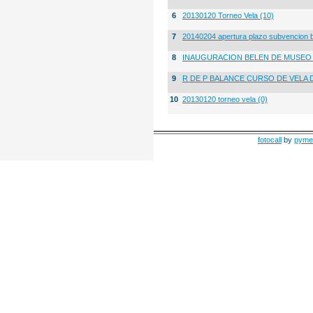
6
20130120 Torneo Vela (10)
7
20140204 apertura plazo subvencion 
8
INAUGURACION BELEN DE MUSE
9
R DE P BALANCE CURSO DE VELA 
10
20130120 torneo vela (0)
fotocall
by
pyme