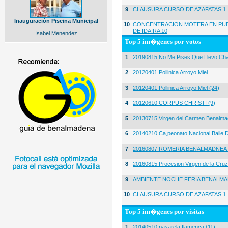
9
CLAUSURA CURSO DE AZAFATAS 1
Inauguración Piscina Municipal
10
CONCENTRACION MOTERA EN PUE
DE IDAIRA 10
Isabel Menendez
Top 5 im�genes por votos
1
20190815 No Me Pises Que Llevo Cha
2
20120401 Pollinica Arroyo Miel
3
20120401 Pollinica Arroyo Miel (24)
4
20120610 CORPUS CHRISTI (9)
5
20130715 Virgen del Carmen Benalma
6
20140210 Ca,peonato Nacional Baile D
7
20160807 ROMERIA BENALMADNEA 
8
20160815 Procesion Virgen de la Cruz
9
AMBIENTE NOCHE FERIA BENALMA
10
CLAUSURA CURSO DE AZAFATAS 1
Top 5 im�genes por visitas
1
20140510 pasarela flamenca (11)