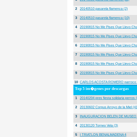
2
20140510 pasarela flamenca (2)
3
20140510 pasarela flamenca (10)
4
20190815 No Me Pises Que Llevo Cha
5
20190815 No Me Pises Que Llevo Cha
6
20190815 No Me Pises Que Llevo Cha
7
20190815 No Me Pises Que Llevo Cha
8
20190815 No Me Pises Que Llevo Cha
9
20190815 No Me Pises Que Llevo Cha
10
CARLOS ACOSTA ROMERO parroco igl
Top 5 im�genes por descargas
1
20140204 pres fiesta solidaria perros 
2
20130602 Corpus Arroyo de la Miel (4
3
INAUGURACION BELEN DE MUSEO
4
20130120 Torneo Vela (3)
5
I TRIATLON BENALMADENA 4