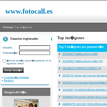
www.fotocall.es
Principal
/ Top im�genes
Top im�genes
Usuarios registrados
Top 5 im�genes por puntuaci�n
Usuario:
Contrase�a:
1
20120401 Pollinica Arroyo Miel
�Iniciar sesi�n autom�ticamente en la
2
20120401 Pollinica Arroyo Miel (24)
siguiente visita?
3
20120610 CORPUS CHRISTI (9)
4
20130715 Virgen del Carmen Benalma
»
Contrase�a olvidada
»
Registro
5
20140210 Ca,peonato Nacional Baile D
6
20160807 ROMERIA BENALMADNEA 
Imagen del d�a
7
20160815 Procesion Virgen de la Cruz
8
AMBIENTE NOCHE FERIA BENALMA