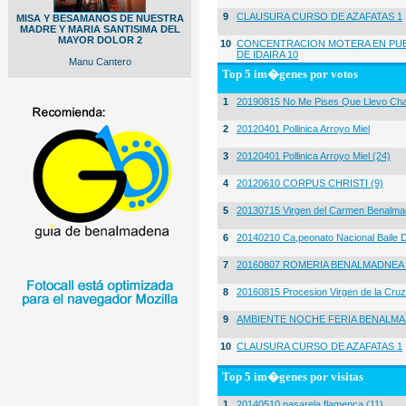
9
CLAUSURA CURSO DE AZAFATAS 1
MISA Y BESAMANOS DE NUESTRA
MADRE Y MARIA SANTISIMA DEL
MAYOR DOLOR 2
10
CONCENTRACION MOTERA EN PUE
DE IDAIRA 10
Manu Cantero
Top 5 im�genes por votos
1
20190815 No Me Pises Que Llevo Cha
2
20120401 Pollinica Arroyo Miel
3
20120401 Pollinica Arroyo Miel (24)
4
20120610 CORPUS CHRISTI (9)
5
20130715 Virgen del Carmen Benalma
6
20140210 Ca,peonato Nacional Baile D
7
20160807 ROMERIA BENALMADNEA 
8
20160815 Procesion Virgen de la Cruz
9
AMBIENTE NOCHE FERIA BENALMA
10
CLAUSURA CURSO DE AZAFATAS 1
Top 5 im�genes por visitas
1
20140510 pasarela flamenca (11)