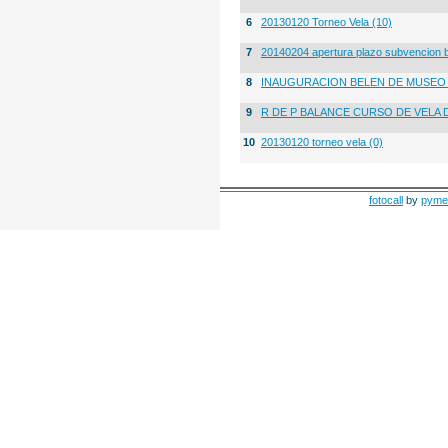
6
20130120 Torneo Vela (10)
7
20140204 apertura plazo subvencion 
8
INAUGURACION BELEN DE MUSE
9
R DE P BALANCE CURSO DE VELA 
10
20130120 torneo vela (0)
fotocall
by
pyme