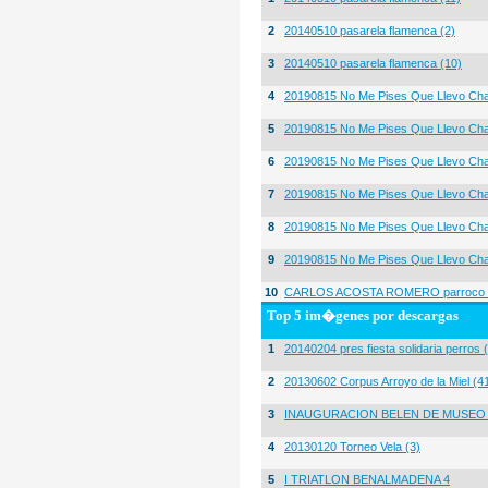
2
20140510 pasarela flamenca (2)
3
20140510 pasarela flamenca (10)
4
20190815 No Me Pises Que Llevo Cha
5
20190815 No Me Pises Que Llevo Cha
6
20190815 No Me Pises Que Llevo Cha
7
20190815 No Me Pises Que Llevo Cha
8
20190815 No Me Pises Que Llevo Cha
9
20190815 No Me Pises Que Llevo Cha
10
CARLOS ACOSTA ROMERO parroco igl
Top 5 im�genes por descargas
1
20140204 pres fiesta solidaria perros 
2
20130602 Corpus Arroyo de la Miel (4
3
INAUGURACION BELEN DE MUSEO
4
20130120 Torneo Vela (3)
5
I TRIATLON BENALMADENA 4