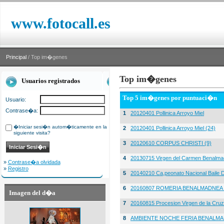
www.fotocall.es
Principal
/ Top im�genes
Top im�genes
Usuarios registrados
Top 5 im�genes por puntuaci�n
Usuario:
Contrase�a:
1
20120401 Pollinica Arroyo Miel
�Iniciar sesi�n autom�ticamente en la
2
20120401 Pollinica Arroyo Miel (24)
siguiente visita?
3
20120610 CORPUS CHRISTI (9)
4
20130715 Virgen del Carmen Benalma
»
Contrase�a olvidada
»
Registro
5
20140210 Ca,peonato Nacional Baile D
6
20160807 ROMERIA BENALMADNEA 
Imagen del d�a
7
20160815 Procesion Virgen de la Cruz
8
AMBIENTE NOCHE FERIA BENALMA