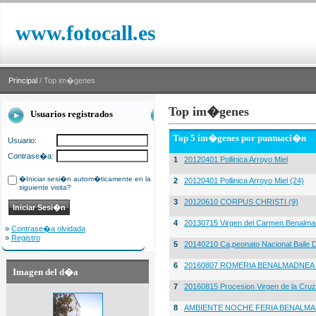
www.fotocall.es
Principal
/ Top im�genes
Top im�genes
Usuarios registrados
Top 5 im�genes por puntuaci�n
Usuario:
Contrase�a:
1
20120401 Pollinica Arroyo Miel
�Iniciar sesi�n autom�ticamente en la
2
20120401 Pollinica Arroyo Miel (24)
siguiente visita?
3
20120610 CORPUS CHRISTI (9)
4
20130715 Virgen del Carmen Benalma
»
Contrase�a olvidada
»
Registro
5
20140210 Ca,peonato Nacional Baile D
6
20160807 ROMERIA BENALMADNEA 
Imagen del d�a
7
20160815 Procesion Virgen de la Cruz
8
AMBIENTE NOCHE FERIA BENALMA