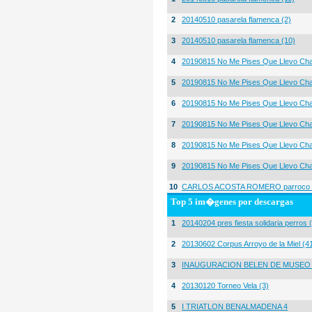
2
20140510 pasarela flamenca (2)
3
20140510 pasarela flamenca (10)
4
20190815 No Me Pises Que Llevo Cha
5
20190815 No Me Pises Que Llevo Cha
6
20190815 No Me Pises Que Llevo Cha
7
20190815 No Me Pises Que Llevo Cha
8
20190815 No Me Pises Que Llevo Cha
9
20190815 No Me Pises Que Llevo Cha
10
CARLOS ACOSTA ROMERO parroco igl
Top 5 im�genes por descargas
1
20140204 pres fiesta solidaria perros 
2
20130602 Corpus Arroyo de la Miel (4
3
INAUGURACION BELEN DE MUSEO
4
20130120 Torneo Vela (3)
5
I TRIATLON BENALMADENA 4