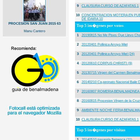
9
CLAUSURA CURSO DE AZAFATAS 1
10
CONCENTRACION MOTERA EN PUE
DE IDAIRA 10
PROCESION SAN JUAN 2015 63
Top 5 im�genes por votos
Manu Cantero
1
20190815 No Me Pises Que Llevo Cha
2
20120401 Pollinica Arroyo Miel
3
20120401 Pollinica Arroyo Miel (24)
4
20120610 CORPUS CHRISTI (9)
5
20130715 Virgen del Carmen Benalma
6
20140210 Ca,peonato Nacional Baile D
7
20160807 ROMERIA BENALMADNEA 
8
20160815 Procesion Virgen de la Cruz
9
AMBIENTE NOCHE FERIA BENALMA
10
CLAUSURA CURSO DE AZAFATAS 1
Top 5 im�genes por visitas
1
20140510 pasarela flamenca (11)