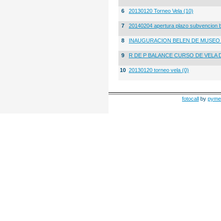
6
20130120 Torneo Vela (10)
7
20140204 apertura plazo subvencion 
8
INAUGURACION BELEN DE MUSE
9
R DE P BALANCE CURSO DE VELA 
10
20130120 torneo vela (0)
fotocall
by
pyme