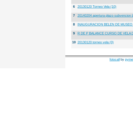
6
20130120 Torneo Vela (10)
7
20140204 apertura plazo subvencion 
8
INAUGURACION BELEN DE MUSE
9
R DE P BALANCE CURSO DE VELA 
10
20130120 torneo vela (0)
fotocall
by
pyme