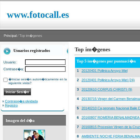
www.fotocall.es
Principal
/ Top im�genes
Top im�genes
Usuarios registrados
Top 5 im�genes por puntuaci�n
Usuario:
Contrase�a:
1
20120401 Pollinica Arroyo Miel
�Iniciar sesi�n autom�ticamente en la
2
20120401 Pollinica Arroyo Miel (24)
siguiente visita?
3
20120610 CORPUS CHRISTI (9)
4
20130715 Virgen del Carmen Benalma
»
Contrase�a olvidada
»
Registro
5
20140210 Ca,peonato Nacional Baile D
6
20160807 ROMERIA BENALMADNEA 
Imagen del d�a
7
20160815 Procesion Virgen de la Cruz
8
AMBIENTE NOCHE FERIA BENALMA