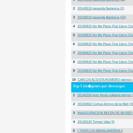
2
20140510 pasarela flamenca (2)
3
20140510 pasarela flamenca (10)
4
20190815 No Me Pises Que Llevo Cha
5
20190815 No Me Pises Que Llevo Cha
6
20190815 No Me Pises Que Llevo Cha
7
20190815 No Me Pises Que Llevo Cha
8
20190815 No Me Pises Que Llevo Cha
9
20190815 No Me Pises Que Llevo Cha
10
CARLOS ACOSTA ROMERO parroco igl
Top 5 im�genes por descargas
1
20140204 pres fiesta solidaria perros 
2
20130602 Corpus Arroyo de la Miel (4
3
INAUGURACION BELEN DE MUSEO
4
20130120 Torneo Vela (3)
5
I TRIATLON BENALMADENA 4