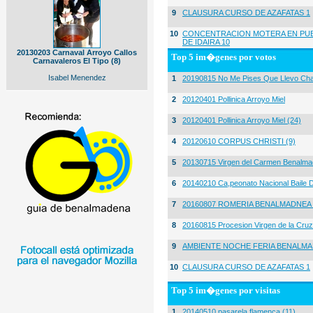
9
CLAUSURA CURSO DE AZAFATAS 1
10
CONCENTRACION MOTERA EN PUE
DE IDAIRA 10
20130203 Carnaval Arroyo Callos
Top 5 im�genes por votos
Carnavaleros El Tipo (8)
Isabel Menendez
1
20190815 No Me Pises Que Llevo Cha
2
20120401 Pollinica Arroyo Miel
3
20120401 Pollinica Arroyo Miel (24)
4
20120610 CORPUS CHRISTI (9)
5
20130715 Virgen del Carmen Benalma
6
20140210 Ca,peonato Nacional Baile D
7
20160807 ROMERIA BENALMADNEA 
8
20160815 Procesion Virgen de la Cruz
9
AMBIENTE NOCHE FERIA BENALMA
10
CLAUSURA CURSO DE AZAFATAS 1
Top 5 im�genes por visitas
1
20140510 pasarela flamenca (11)