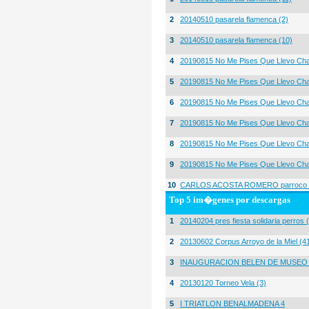
2
20140510 pasarela flamenca (2)
3
20140510 pasarela flamenca (10)
4
20190815 No Me Pises Que Llevo Cha
5
20190815 No Me Pises Que Llevo Cha
6
20190815 No Me Pises Que Llevo Cha
7
20190815 No Me Pises Que Llevo Cha
8
20190815 No Me Pises Que Llevo Cha
9
20190815 No Me Pises Que Llevo Cha
10
CARLOS ACOSTA ROMERO parroco igl
Top 5 im�genes por descargas
1
20140204 pres fiesta solidaria perros 
2
20130602 Corpus Arroyo de la Miel (4
3
INAUGURACION BELEN DE MUSEO
4
20130120 Torneo Vela (3)
5
I TRIATLON BENALMADENA 4