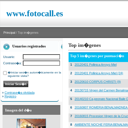
www.fotocall.es
Principal
/ Top im�genes
Top im�genes
Usuarios registrados
Top 5 im�genes por puntuaci�n
Usuario:
Contrase�a:
1
20120401 Pollinica Arroyo Miel
�Iniciar sesi�n autom�ticamente en la
2
20120401 Pollinica Arroyo Miel (24)
siguiente visita?
3
20120610 CORPUS CHRISTI (9)
4
20130715 Virgen del Carmen Benalma
»
Contrase�a olvidada
»
Registro
5
20140210 Ca,peonato Nacional Baile D
6
20160807 ROMERIA BENALMADNEA 
Imagen del d�a
7
20160815 Procesion Virgen de la Cruz
8
AMBIENTE NOCHE FERIA BENALMA