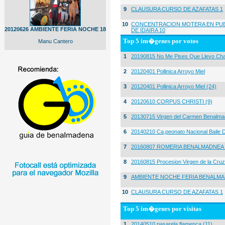
9
CLAUSURA CURSO DE AZAFATAS 1
10
CONCENTRACION MOTERA EN PUE
20120626 AMBIENTE FERIA NOCHE 18
DE IDAIRA 10
Top 5 im�genes por votos
Manu Cantero
1
20190815 No Me Pises Que Llevo Cha
2
20120401 Pollinica Arroyo Miel
3
20120401 Pollinica Arroyo Miel (24)
4
20120610 CORPUS CHRISTI (9)
5
20130715 Virgen del Carmen Benalma
6
20140210 Ca,peonato Nacional Baile D
7
20160807 ROMERIA BENALMADNEA 
8
20160815 Procesion Virgen de la Cruz
9
AMBIENTE NOCHE FERIA BENALMA
10
CLAUSURA CURSO DE AZAFATAS 1
Top 5 im�genes por visitas
1
20140510 pasarela flamenca (11)