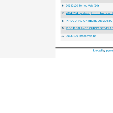
6
20130120 Torneo Vela (10)
7
20140204 apertura plazo subvencion 
8
INAUGURACION BELEN DE MUSE
9
R DE P BALANCE CURSO DE VELA 
10
20130120 torneo vela (0)
fotocall
by
pyme