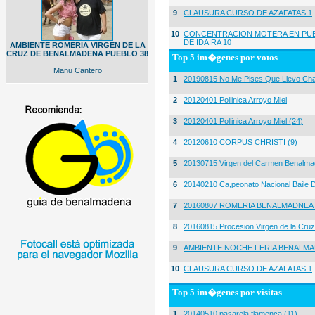
9
CLAUSURA CURSO DE AZAFATAS 1
10
CONCENTRACION MOTERA EN PUE
DE IDAIRA 10
AMBIENTE ROMERIA VIRGEN DE LA
CRUZ DE BENALMADENA PUEBLO 38
Top 5 im�genes por votos
Manu Cantero
1
20190815 No Me Pises Que Llevo Cha
2
20120401 Pollinica Arroyo Miel
3
20120401 Pollinica Arroyo Miel (24)
4
20120610 CORPUS CHRISTI (9)
5
20130715 Virgen del Carmen Benalma
6
20140210 Ca,peonato Nacional Baile D
7
20160807 ROMERIA BENALMADNEA 
8
20160815 Procesion Virgen de la Cruz
9
AMBIENTE NOCHE FERIA BENALMA
10
CLAUSURA CURSO DE AZAFATAS 1
Top 5 im�genes por visitas
1
20140510 pasarela flamenca (11)