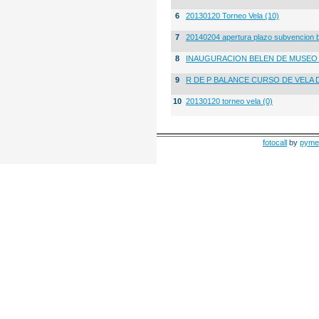
6
20130120 Torneo Vela (10)
7
20140204 apertura plazo subvencion 
8
INAUGURACION BELEN DE MUSE
9
R DE P BALANCE CURSO DE VELA 
10
20130120 torneo vela (0)
fotocall
by
pyme