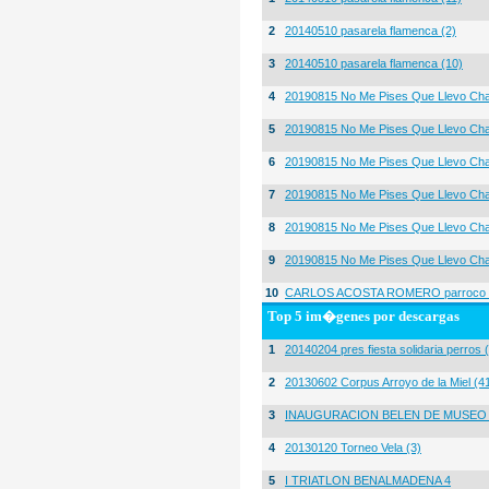
2
20140510 pasarela flamenca (2)
3
20140510 pasarela flamenca (10)
4
20190815 No Me Pises Que Llevo Cha
5
20190815 No Me Pises Que Llevo Cha
6
20190815 No Me Pises Que Llevo Cha
7
20190815 No Me Pises Que Llevo Cha
8
20190815 No Me Pises Que Llevo Cha
9
20190815 No Me Pises Que Llevo Cha
10
CARLOS ACOSTA ROMERO parroco igl
Top 5 im�genes por descargas
1
20140204 pres fiesta solidaria perros 
2
20130602 Corpus Arroyo de la Miel (4
3
INAUGURACION BELEN DE MUSEO
4
20130120 Torneo Vela (3)
5
I TRIATLON BENALMADENA 4