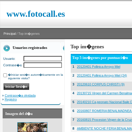
www.fotocall.es
Principal
/ Top im�genes
Top im�genes
Usuarios registrados
Top 5 im�genes por puntuaci�n
Usuario:
Contrase�a:
1
20120401 Pollinica Arroyo Miel
�Iniciar sesi�n autom�ticamente en la
2
20120401 Pollinica Arroyo Miel (24)
siguiente visita?
3
20120610 CORPUS CHRISTI (9)
4
20130715 Virgen del Carmen Benalma
»
Contrase�a olvidada
»
Registro
5
20140210 Ca,peonato Nacional Baile D
6
20160807 ROMERIA BENALMADNEA 
Imagen del d�a
7
20160815 Procesion Virgen de la Cruz
8
AMBIENTE NOCHE FERIA BENALMA