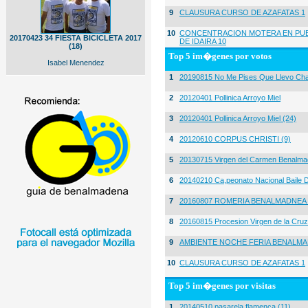
9
CLAUSURA CURSO DE AZAFATAS 1
10
CONCENTRACION MOTERA EN PUE
20170423 34 FIESTA BICICLETA 2017
DE IDAIRA 10
(18)
Top 5 im�genes por votos
Isabel Menendez
1
20190815 No Me Pises Que Llevo Cha
2
20120401 Pollinica Arroyo Miel
3
20120401 Pollinica Arroyo Miel (24)
4
20120610 CORPUS CHRISTI (9)
5
20130715 Virgen del Carmen Benalma
6
20140210 Ca,peonato Nacional Baile D
7
20160807 ROMERIA BENALMADNEA 
8
20160815 Procesion Virgen de la Cruz
9
AMBIENTE NOCHE FERIA BENALMA
10
CLAUSURA CURSO DE AZAFATAS 1
Top 5 im�genes por visitas
1
20140510 pasarela flamenca (11)