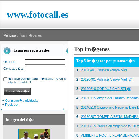
www.fotocall.es
Principal
/ Top im�genes
Top im�genes
Usuarios registrados
Top 5 im�genes por puntuaci�n
Usuario:
Contrase�a:
1
20120401 Pollinica Arroyo Miel
�Iniciar sesi�n autom�ticamente en la
2
20120401 Pollinica Arroyo Miel (24)
siguiente visita?
3
20120610 CORPUS CHRISTI (9)
4
20130715 Virgen del Carmen Benalma
»
Contrase�a olvidada
»
Registro
5
20140210 Ca,peonato Nacional Baile D
6
20160807 ROMERIA BENALMADNEA 
Imagen del d�a
7
20160815 Procesion Virgen de la Cruz
8
AMBIENTE NOCHE FERIA BENALMA