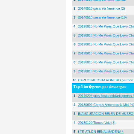
2
20140510 pasarela flamenca (2)
3
20140510 pasarela flamenca (10)
4
20190815 No Me Pises Que Llevo Cha
5
20190815 No Me Pises Que Llevo Cha
6
20190815 No Me Pises Que Llevo Cha
7
20190815 No Me Pises Que Llevo Cha
8
20190815 No Me Pises Que Llevo Cha
9
20190815 No Me Pises Que Llevo Cha
10
CARLOS ACOSTA ROMERO parroco igl
Top 5 im�genes por descargas
1
20140204 pres fiesta solidaria perros 
2
20130602 Corpus Arroyo de la Miel (4
3
INAUGURACION BELEN DE MUSEO
4
20130120 Torneo Vela (3)
5
I TRIATLON BENALMADENA 4