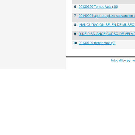
6
20130120 Torneo Vela (10)
7
20140204 apertura plazo subvencion 
8
INAUGURACION BELEN DE MUSE
9
R DE P BALANCE CURSO DE VELA 
10
20130120 torneo vela (0)
fotocall
by
pyme