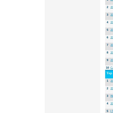
2
2
3
2
4
2
5
2
6
2
7
2
8
2
9
2
10
C
Top 
1
20
2
2
3
I
4
2
5
I