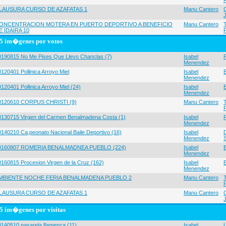
LAUSURA CURSO DE AZAFATAS 1
Manu Cantero
ONCENTRACION MOTERA EN PUERTO DEPORTIVO A BENEFICIO
Manu Cantero
E IDAIRA 10
5 im�genes por votos
0190815 No Me Pises Que Llevo Chanclas (7)
Isabel
Menendez
120401 Pollinica Arroyo Miel
Isabel
Menendez
120401 Pollinica Arroyo Miel (24)
Isabel
Menendez
0120610 CORPUS CHRISTI (9)
Manu Cantero
0130715 Virgen del Carmen Benalmadena Costa (1)
Isabel
Menendez
0140210 Ca,peonato Nacional Baile Deportivo (16)
Isabel
Menendez
0160807 ROMERIA BENALMADNEA PUEBLO (224)
Isabel
Menendez
0160815 Procesion Virgen de la Cruz (162)
Isabel
Menendez
MBIENTE NOCHE FERIA BENALMADENA PUEBLO 2
Manu Cantero
LAUSURA CURSO DE AZAFATAS 1
Manu Cantero
5 im�genes por visitas
0140510 pasarela flamenca (11)
Isabel