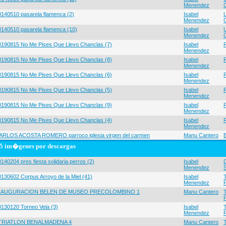
Menendez
0140510 pasarela flamenca (2)
Isabel
Menendez
0140510 pasarela flamenca (10)
Isabel
Menendez
0190815 No Me Pises Que Llevo Chanclas (7)
Isabel
Menendez
0190815 No Me Pises Que Llevo Chanclas (8)
Isabel
Menendez
0190815 No Me Pises Que Llevo Chanclas (6)
Isabel
Menendez
0190815 No Me Pises Que Llevo Chanclas (5)
Isabel
Menendez
0190815 No Me Pises Que Llevo Chanclas (9)
Isabel
Menendez
0190815 No Me Pises Que Llevo Chanclas (4)
Isabel
Menendez
ARLOS ACOSTA ROMERO parroco iglesia virgen del carmen
Manu Cantero
5 im�genes por descargas
140204 pres fiesta solidaria perros (2)
Isabel
Menendez
0130602 Corpus Arroyo de la Miel (41)
Isabel
Menendez
NAUGURACION BELEN DE MUSEO PRECOLOMBINO 1
Manu Cantero
0130120 Torneo Vela (3)
Isabel
Menendez
 TRIATLON BENALMADENA 4
Manu Cantero