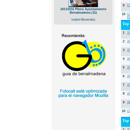
9
C
20131031 Pleno Ayuntamiento
Benalmadena (11)
10
C
D
Isabel Menendez
Top 
1
2
2
20
3
20
4
2
5
2
6
2
7
2
8
2
9
A
10
C
Top 
1
2