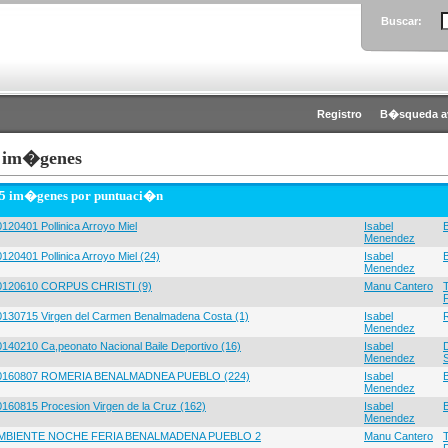
Buscar:
Registro
B�squeda a
 im�genes
 5 im�genes por puntuaci�n
120401 Pollinica Arroyo Miel
Isabel
Menendez
120401 Pollinica Arroyo Miel (24)
Isabel
Menendez
0120610 CORPUS CHRISTI (9)
Manu Cantero
0130715 Virgen del Carmen Benalmadena Costa (1)
Isabel
Menendez
0140210 Ca,peonato Nacional Baile Deportivo (16)
Isabel
Menendez
0160807 ROMERIA BENALMADNEA PUEBLO (224)
Isabel
Menendez
0160815 Procesion Virgen de la Cruz (162)
Isabel
Menendez
MBIENTE NOCHE FERIA BENALMADENA PUEBLO 2
Manu Cantero