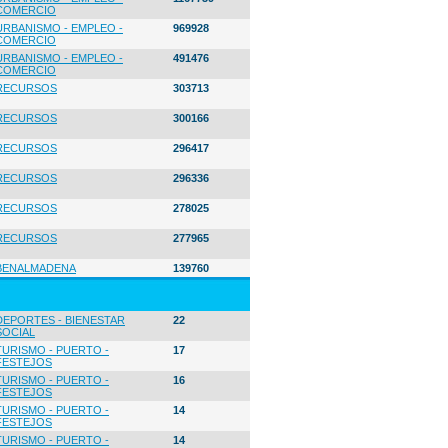
COMERCIO
URBANISMO - EMPLEO -
969928
COMERCIO
URBANISMO - EMPLEO -
491476
COMERCIO
RECURSOS
303713
RECURSOS
300166
RECURSOS
296417
RECURSOS
296336
RECURSOS
278025
RECURSOS
277965
BENALMADENA
139760
DEPORTES - BIENESTAR
22
SOCIAL
TURISMO - PUERTO -
17
FESTEJOS
TURISMO - PUERTO -
16
FESTEJOS
TURISMO - PUERTO -
14
FESTEJOS
TURISMO - PUERTO -
14