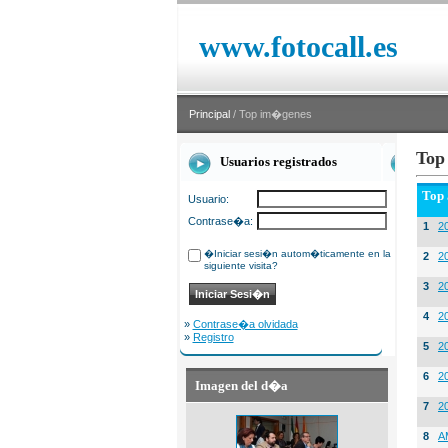
www.fotocall.es
Principal
/ Top im�genes
Top
Usuarios registrados
Top
Usuario:
Contrase�a:
1
20
�Iniciar sesi�n autom�ticamente en la
2
20
siguiente visita?
3
2
4
2
»
Contrase�a olvidada
»
Registro
5
2
6
2
Imagen del d�a
7
2
8
A