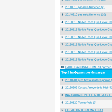
2
20140510 pasarela flamenca (2)
3
20140510 pasarela flamenca (10)
4
20190815 No Me Pises Que Llevo Cha
5
20190815 No Me Pises Que Llevo Cha
6
20190815 No Me Pises Que Llevo Cha
7
20190815 No Me Pises Que Llevo Cha
8
20190815 No Me Pises Que Llevo Cha
9
20190815 No Me Pises Que Llevo Cha
10
CARLOS ACOSTA ROMERO parroco igl
Top 5 im�genes por descargas
1
20140204 pres fiesta solidaria perros 
2
20130602 Corpus Arroyo de la Miel (4
3
INAUGURACION BELEN DE MUSEO
4
20130120 Torneo Vela (3)
5
I TRIATLON BENALMADENA 4