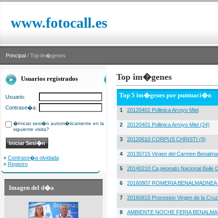
www.fotocall.es
Principal
/ Top im�genes
Top im�genes
Usuarios registrados
Top 5 im�genes por puntuaci�n
Usuario:
Contrase�a:
1
20120401 Pollinica Arroyo Miel
�Iniciar sesi�n autom�ticamente en la
2
20120401 Pollinica Arroyo Miel (24)
siguiente visita?
3
20120610 CORPUS CHRISTI (9)
4
20130715 Virgen del Carmen Benalma
»
Contrase�a olvidada
»
Registro
5
20140210 Ca,peonato Nacional Baile D
6
20160807 ROMERIA BENALMADNEA 
Imagen del d�a
7
20160815 Procesion Virgen de la Cruz
8
AMBIENTE NOCHE FERIA BENALMA