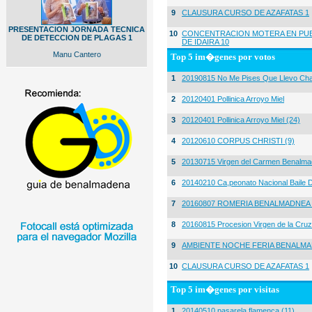
9
CLAUSURA CURSO DE AZAFATAS 1
PRESENTACION JORNADA TECNICA
10
CONCENTRACION MOTERA EN PUE
DE DETECCION DE PLAGAS 1
DE IDAIRA 10
Manu Cantero
Top 5 im�genes por votos
1
20190815 No Me Pises Que Llevo Cha
2
20120401 Pollinica Arroyo Miel
3
20120401 Pollinica Arroyo Miel (24)
4
20120610 CORPUS CHRISTI (9)
5
20130715 Virgen del Carmen Benalma
6
20140210 Ca,peonato Nacional Baile D
7
20160807 ROMERIA BENALMADNEA 
8
20160815 Procesion Virgen de la Cruz
9
AMBIENTE NOCHE FERIA BENALMA
10
CLAUSURA CURSO DE AZAFATAS 1
Top 5 im�genes por visitas
1
20140510 pasarela flamenca (11)