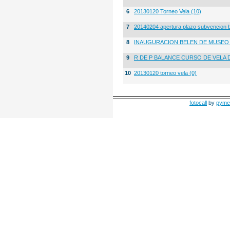
6
20130120 Torneo Vela (10)
7
20140204 apertura plazo subvencion 
8
INAUGURACION BELEN DE MUSE
9
R DE P BALANCE CURSO DE VELA 
10
20130120 torneo vela (0)
fotocall
by
pyme