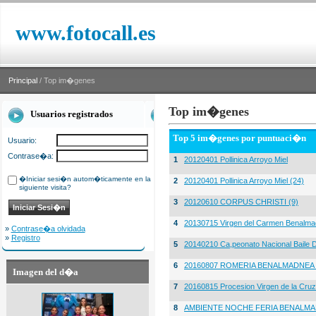
www.fotocall.es
Principal
/ Top im�genes
Top im�genes
Usuarios registrados
Top 5 im�genes por puntuaci�n
Usuario:
Contrase�a:
1
20120401 Pollinica Arroyo Miel
�Iniciar sesi�n autom�ticamente en la
2
20120401 Pollinica Arroyo Miel (24)
siguiente visita?
3
20120610 CORPUS CHRISTI (9)
4
20130715 Virgen del Carmen Benalma
»
Contrase�a olvidada
»
Registro
5
20140210 Ca,peonato Nacional Baile D
6
20160807 ROMERIA BENALMADNEA 
Imagen del d�a
7
20160815 Procesion Virgen de la Cruz
8
AMBIENTE NOCHE FERIA BENALMA