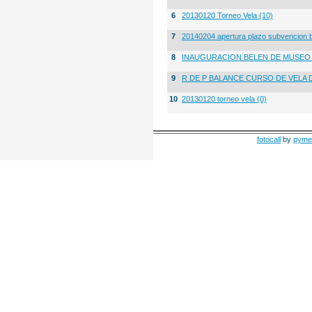
6
20130120 Torneo Vela (10)
7
20140204 apertura plazo subvencion 
8
INAUGURACION BELEN DE MUSE
9
R DE P BALANCE CURSO DE VELA 
10
20130120 torneo vela (0)
fotocall
by
pyme