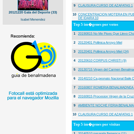
9
CLAUSURA CURSO DE AZAFATAS 1
20121220 Gala del Deporte (33)
10
CONCENTRACION MOTERA EN PUE
DE IDAIRA 10
Isabel Menendez
Top 5 im�genes por votos
1
20190815 No Me Pises Que Llevo Cha
2
20120401 Pollinica Arroyo Miel
3
20120401 Pollinica Arroyo Miel (24)
4
20120610 CORPUS CHRISTI (9)
5
20130715 Virgen del Carmen Benalma
6
20140210 Ca,peonato Nacional Baile D
7
20160807 ROMERIA BENALMADNEA 
8
20160815 Procesion Virgen de la Cruz
9
AMBIENTE NOCHE FERIA BENALMA
10
CLAUSURA CURSO DE AZAFATAS 1
Top 5 im�genes por visitas
1
20140510 pasarela flamenca (11)