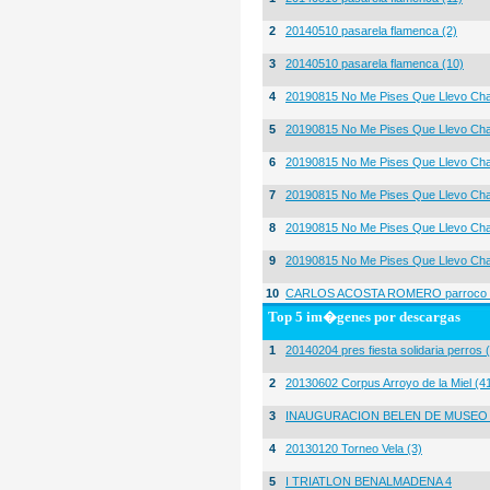
2
20140510 pasarela flamenca (2)
3
20140510 pasarela flamenca (10)
4
20190815 No Me Pises Que Llevo Cha
5
20190815 No Me Pises Que Llevo Cha
6
20190815 No Me Pises Que Llevo Cha
7
20190815 No Me Pises Que Llevo Cha
8
20190815 No Me Pises Que Llevo Cha
9
20190815 No Me Pises Que Llevo Cha
10
CARLOS ACOSTA ROMERO parroco igl
Top 5 im�genes por descargas
1
20140204 pres fiesta solidaria perros 
2
20130602 Corpus Arroyo de la Miel (4
3
INAUGURACION BELEN DE MUSEO
4
20130120 Torneo Vela (3)
5
I TRIATLON BENALMADENA 4