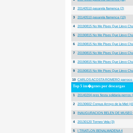
2
20140510 pasarela flamenca (2)
3
20140510 pasarela flamenca (10)
4
20190815 No Me Pises Que Llevo Cha
5
20190815 No Me Pises Que Llevo Cha
6
20190815 No Me Pises Que Llevo Cha
7
20190815 No Me Pises Que Llevo Cha
8
20190815 No Me Pises Que Llevo Cha
9
20190815 No Me Pises Que Llevo Cha
10
CARLOS ACOSTA ROMERO parroco igl
Top 5 im�genes por descargas
1
20140204 pres fiesta solidaria perros 
2
20130602 Corpus Arroyo de la Miel (4
3
INAUGURACION BELEN DE MUSEO
4
20130120 Torneo Vela (3)
5
I TRIATLON BENALMADENA 4