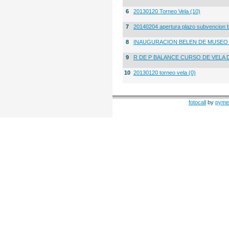
6
20130120 Torneo Vela (10)
7
20140204 apertura plazo subvencion 
8
INAUGURACION BELEN DE MUSE
9
R DE P BALANCE CURSO DE VELA 
10
20130120 torneo vela (0)
fotocall
by
pyme