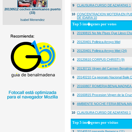
9
CLAUSURA CURSO DE AZAFATAS 1
20130512 coches americanos puerto
(33)
10
CONCENTRACION MOTERA EN PUE
DE IDAIRA 10
Isabel Menendez
Top 5 im�genes por votos
1
20190815 No Me Pises Que Llevo Cha
2
20120401 Pollinica Arroyo Miel
3
20120401 Pollinica Arroyo Miel (24)
4
20120610 CORPUS CHRISTI (9)
5
20130715 Virgen del Carmen Benalma
6
20140210 Ca,peonato Nacional Baile D
7
20160807 ROMERIA BENALMADNEA 
8
20160815 Procesion Virgen de la Cruz
9
AMBIENTE NOCHE FERIA BENALMA
10
CLAUSURA CURSO DE AZAFATAS 1
Top 5 im�genes por visitas
1
20140510 pasarela flamenca (11)