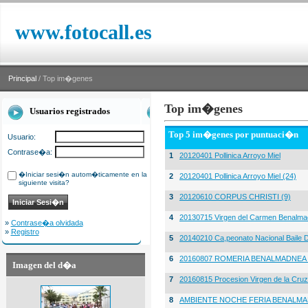
www.fotocall.es
Principal
/ Top im�genes
Top im�genes
Usuarios registrados
Top 5 im�genes por puntuaci�n
Usuario:
Contrase�a:
1
20120401 Pollinica Arroyo Miel
�Iniciar sesi�n autom�ticamente en la
2
20120401 Pollinica Arroyo Miel (24)
siguiente visita?
3
20120610 CORPUS CHRISTI (9)
4
20130715 Virgen del Carmen Benalma
»
Contrase�a olvidada
»
Registro
5
20140210 Ca,peonato Nacional Baile D
6
20160807 ROMERIA BENALMADNEA 
Imagen del d�a
7
20160815 Procesion Virgen de la Cruz
8
AMBIENTE NOCHE FERIA BENALMA