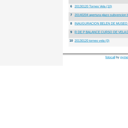
6
20130120 Torneo Vela (10)
7
20140204 apertura plazo subvencion 
8
INAUGURACION BELEN DE MUSE
9
R DE P BALANCE CURSO DE VELA 
10
20130120 torneo vela (0)
fotocall
by
pyme