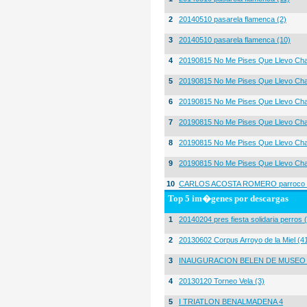
2
20140510 pasarela flamenca (2)
3
20140510 pasarela flamenca (10)
4
20190815 No Me Pises Que Llevo Cha
5
20190815 No Me Pises Que Llevo Cha
6
20190815 No Me Pises Que Llevo Cha
7
20190815 No Me Pises Que Llevo Cha
8
20190815 No Me Pises Que Llevo Cha
9
20190815 No Me Pises Que Llevo Cha
10
CARLOS ACOSTA ROMERO parroco igl
Top 5 im�genes por descargas
1
20140204 pres fiesta solidaria perros 
2
20130602 Corpus Arroyo de la Miel (4
3
INAUGURACION BELEN DE MUSEO
4
20130120 Torneo Vela (3)
5
I TRIATLON BENALMADENA 4