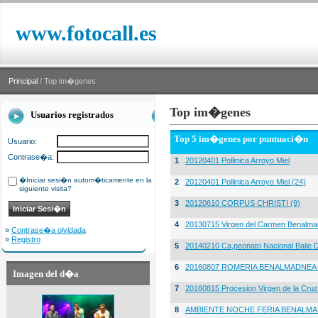
www.fotocall.es
Principal
/ Top im�genes
Top im�genes
Usuarios registrados
Top 5 im�genes por puntuaci�n
Usuario:
Contrase�a:
1
20120401 Pollinica Arroyo Miel
�Iniciar sesi�n autom�ticamente en la
2
20120401 Pollinica Arroyo Miel (24)
siguiente visita?
3
20120610 CORPUS CHRISTI (9)
4
20130715 Virgen del Carmen Benalma
»
Contrase�a olvidada
»
Registro
5
20140210 Ca,peonato Nacional Baile D
6
20160807 ROMERIA BENALMADNEA 
Imagen del d�a
7
20160815 Procesion Virgen de la Cruz
8
AMBIENTE NOCHE FERIA BENALMA