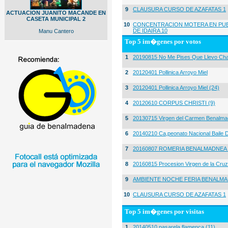
9
CLAUSURA CURSO DE AZAFATAS 1
ACTUACION JUANITO MACANDE EN
CASETA MUNICIPAL 2
10
CONCENTRACION MOTERA EN PUE
DE IDAIRA 10
Manu Cantero
Top 5 im�genes por votos
1
20190815 No Me Pises Que Llevo Cha
2
20120401 Pollinica Arroyo Miel
3
20120401 Pollinica Arroyo Miel (24)
4
20120610 CORPUS CHRISTI (9)
5
20130715 Virgen del Carmen Benalma
6
20140210 Ca,peonato Nacional Baile D
7
20160807 ROMERIA BENALMADNEA 
8
20160815 Procesion Virgen de la Cruz
9
AMBIENTE NOCHE FERIA BENALMA
10
CLAUSURA CURSO DE AZAFATAS 1
Top 5 im�genes por visitas
1
20140510 pasarela flamenca (11)