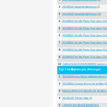
2
20140510 pasarela flamenca (2)
3
20140510 pasarela flamenca (10)
4
20190815 No Me Pises Que Llevo Cha
5
20190815 No Me Pises Que Llevo Cha
6
20190815 No Me Pises Que Llevo Cha
7
20190815 No Me Pises Que Llevo Cha
8
20190815 No Me Pises Que Llevo Cha
9
20190815 No Me Pises Que Llevo Cha
10
CARLOS ACOSTA ROMERO parroco igl
Top 5 im�genes por descargas
1
20140204 pres fiesta solidaria perros 
2
20130602 Corpus Arroyo de la Miel (4
3
INAUGURACION BELEN DE MUSEO
4
20130120 Torneo Vela (3)
5
I TRIATLON BENALMADENA 4