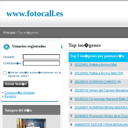
www.fotocall.es
Principal
/ Top im�genes
Top im�genes
Usuarios registrados
Top 5 im�genes por puntuaci�n
Usuario:
Contrase�a:
1
20120401 Pollinica Arroyo Miel
�Iniciar sesi�n autom�ticamente en la
2
20120401 Pollinica Arroyo Miel (24)
siguiente visita?
3
20120610 CORPUS CHRISTI (9)
4
20130715 Virgen del Carmen Benalma
»
Contrase�a olvidada
»
Registro
5
20140210 Ca,peonato Nacional Baile D
6
20160807 ROMERIA BENALMADNEA 
Imagen del d�a
7
20160815 Procesion Virgen de la Cruz
8
AMBIENTE NOCHE FERIA BENALMA