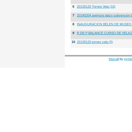
6
20130120 Torneo Vela (10)
7
20140204 apertura plazo subvencion 
8
INAUGURACION BELEN DE MUSE
9
R DE P BALANCE CURSO DE VELA 
10
20130120 torneo vela (0)
fotocall
by
pyme