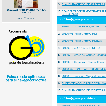
9
CLAUSURA CURSO DE AZAFATAS 1
20121026 PRES PASEO POR LA
10
CONCENTRACION MOTERA EN PUE
SALUD
DE IDAIRA 10
Isabel Menendez
Top 5 im�genes por votos
1
20190815 No Me Pises Que Llevo Cha
2
20120401 Pollinica Arroyo Miel
3
20120401 Pollinica Arroyo Miel (24)
4
20120610 CORPUS CHRISTI (9)
5
20130715 Virgen del Carmen Benalma
6
20140210 Ca,peonato Nacional Baile D
7
20160807 ROMERIA BENALMADNEA 
8
20160815 Procesion Virgen de la Cruz
9
AMBIENTE NOCHE FERIA BENALMA
10
CLAUSURA CURSO DE AZAFATAS 1
Top 5 im�genes por visitas
1
20140510 pasarela flamenca (11)