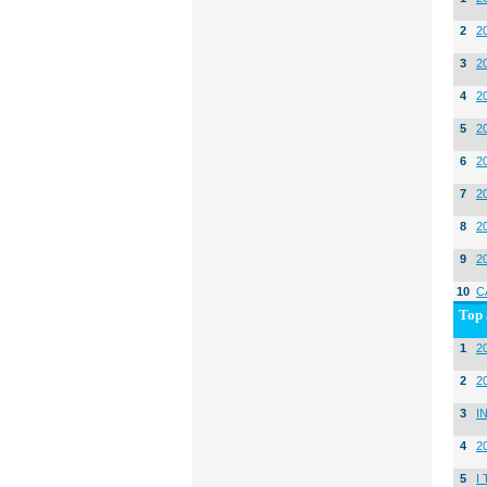
2
2
3
2
4
2
5
2
6
2
7
2
8
2
9
2
10
C
Top 
1
20
2
2
3
I
4
2
5
I