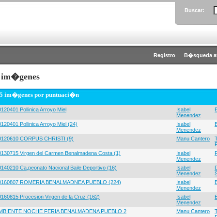
Buscar:
Registro
B�squeda a
 im�genes
 5 im�genes por puntuaci�n
120401 Pollinica Arroyo Miel
Isabel
Menendez
120401 Pollinica Arroyo Miel (24)
Isabel
Menendez
0120610 CORPUS CHRISTI (9)
Manu Cantero
0130715 Virgen del Carmen Benalmadena Costa (1)
Isabel
Menendez
0140210 Ca,peonato Nacional Baile Deportivo (16)
Isabel
Menendez
0160807 ROMERIA BENALMADNEA PUEBLO (224)
Isabel
Menendez
0160815 Procesion Virgen de la Cruz (162)
Isabel
Menendez
MBIENTE NOCHE FERIA BENALMADENA PUEBLO 2
Manu Cantero