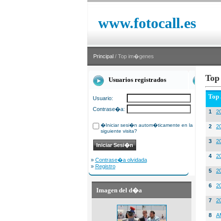
www.fotocall.es
Principal
/ Top im�genes
Top
Usuarios registrados
Top
Usuario:
Contrase�a:
1
20
�Iniciar sesi�n autom�ticamente en la
2
20
siguiente visita?
3
2
4
2
»
Contrase�a olvidada
»
Registro
5
2
6
2
Imagen del d�a
7
2
8
A