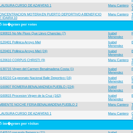
LAUSURA CURSO DE AZAFATAS 1
Manu Cantero
ONCENTRACION MOTERA EN PUERTO DEPORTIVO A BENEFICIO
Manu Cantero
E IDAIRA 10
5 im�genes por votos
0190815 No Me Pises Que Llevo Chanclas (7)
Isabel
Menendez
120401 Pollinica Arroyo Miel
Isabel
Menendez
120401 Pollinica Arroyo Miel (24)
Isabel
Menendez
0120610 CORPUS CHRISTI (9)
Manu Cantero
0130715 Virgen del Carmen Benalmadena Costa (1)
Isabel
Menendez
0140210 Ca,peonato Nacional Baile Deportivo (16)
Isabel
Menendez
0160807 ROMERIA BENALMADNEA PUEBLO (224)
Isabel
Menendez
0160815 Procesion Virgen de la Cruz (162)
Isabel
Menendez
MBIENTE NOCHE FERIA BENALMADENA PUEBLO 2
Manu Cantero
LAUSURA CURSO DE AZAFATAS 1
Manu Cantero
5 im�genes por visitas
0140510 pasarela flamenca (11)
Isabel