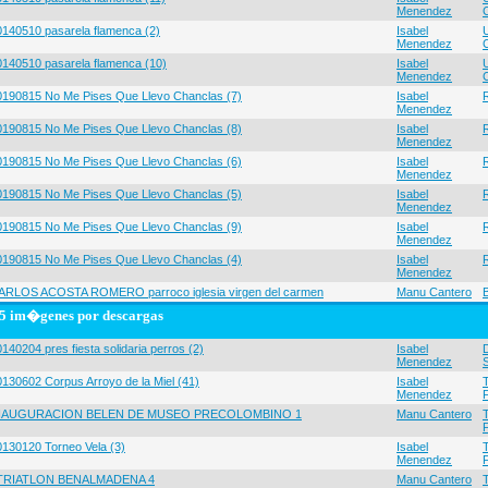
Menendez
0140510 pasarela flamenca (2)
Isabel
Menendez
0140510 pasarela flamenca (10)
Isabel
Menendez
0190815 No Me Pises Que Llevo Chanclas (7)
Isabel
Menendez
0190815 No Me Pises Que Llevo Chanclas (8)
Isabel
Menendez
0190815 No Me Pises Que Llevo Chanclas (6)
Isabel
Menendez
0190815 No Me Pises Que Llevo Chanclas (5)
Isabel
Menendez
0190815 No Me Pises Que Llevo Chanclas (9)
Isabel
Menendez
0190815 No Me Pises Que Llevo Chanclas (4)
Isabel
Menendez
ARLOS ACOSTA ROMERO parroco iglesia virgen del carmen
Manu Cantero
5 im�genes por descargas
140204 pres fiesta solidaria perros (2)
Isabel
Menendez
0130602 Corpus Arroyo de la Miel (41)
Isabel
Menendez
NAUGURACION BELEN DE MUSEO PRECOLOMBINO 1
Manu Cantero
0130120 Torneo Vela (3)
Isabel
Menendez
 TRIATLON BENALMADENA 4
Manu Cantero