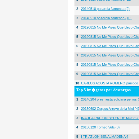
2
20140510 pasarela flamenca (2)
3
20140510 pasarela flamenca (10)
4
20190815 No Me Pises Que Llevo Cha
5
20190815 No Me Pises Que Llevo Cha
6
20190815 No Me Pises Que Llevo Cha
7
20190815 No Me Pises Que Llevo Cha
8
20190815 No Me Pises Que Llevo Cha
9
20190815 No Me Pises Que Llevo Cha
10
CARLOS ACOSTA ROMERO parroco igl
Top 5 im�genes por descargas
1
20140204 pres fiesta solidaria perros 
2
20130602 Corpus Arroyo de la Miel (4
3
INAUGURACION BELEN DE MUSEO
4
20130120 Torneo Vela (3)
5
I TRIATLON BENALMADENA 4