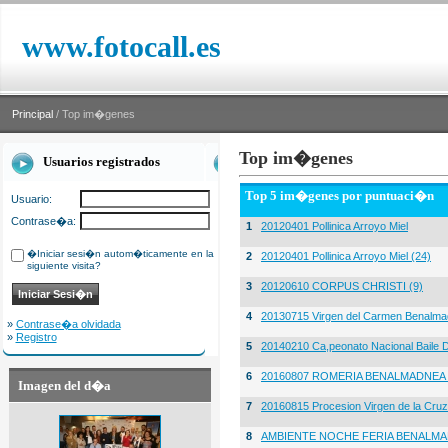
www.fotocall.es
Principal
/ Top im�genes
Top im�genes
Usuarios registrados
Top 5 im�genes por puntuaci�n
Usuario:
Contrase�a:
1
20120401 Pollinica Arroyo Miel
�Iniciar sesi�n autom�ticamente en la
2
20120401 Pollinica Arroyo Miel (24)
siguiente visita?
3
20120610 CORPUS CHRISTI (9)
4
20130715 Virgen del Carmen Benalma
»
Contrase�a olvidada
»
Registro
5
20140210 Ca,peonato Nacional Baile D
6
20160807 ROMERIA BENALMADNEA 
Imagen del d�a
7
20160815 Procesion Virgen de la Cruz
8
AMBIENTE NOCHE FERIA BENALMA