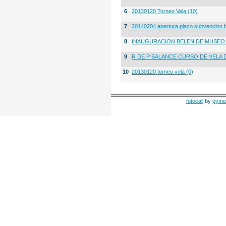
6
20130120 Torneo Vela (10)
7
20140204 apertura plazo subvencion 
8
INAUGURACION BELEN DE MUSE
9
R DE P BALANCE CURSO DE VELA 
10
20130120 torneo vela (0)
fotocall
by
pyme