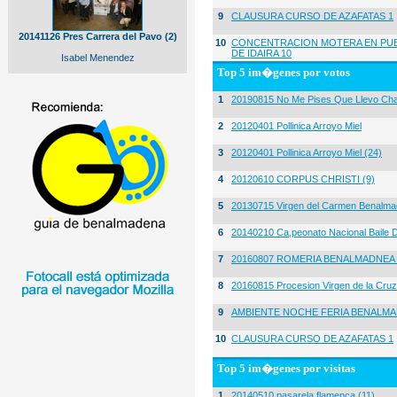
9
CLAUSURA CURSO DE AZAFATAS 1
20141126 Pres Carrera del Pavo (2)
10
CONCENTRACION MOTERA EN PUE
DE IDAIRA 10
Isabel Menendez
Top 5 im�genes por votos
1
20190815 No Me Pises Que Llevo Cha
2
20120401 Pollinica Arroyo Miel
3
20120401 Pollinica Arroyo Miel (24)
4
20120610 CORPUS CHRISTI (9)
5
20130715 Virgen del Carmen Benalma
6
20140210 Ca,peonato Nacional Baile D
7
20160807 ROMERIA BENALMADNEA 
8
20160815 Procesion Virgen de la Cruz
9
AMBIENTE NOCHE FERIA BENALMA
10
CLAUSURA CURSO DE AZAFATAS 1
Top 5 im�genes por visitas
1
20140510 pasarela flamenca (11)