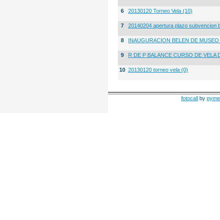
6
20130120 Torneo Vela (10)
7
20140204 apertura plazo subvencion 
8
INAUGURACION BELEN DE MUSE
9
R DE P BALANCE CURSO DE VELA 
10
20130120 torneo vela (0)
fotocall
by
pyme