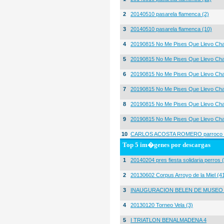
2
20140510 pasarela flamenca (2)
3
20140510 pasarela flamenca (10)
4
20190815 No Me Pises Que Llevo Cha
5
20190815 No Me Pises Que Llevo Cha
6
20190815 No Me Pises Que Llevo Cha
7
20190815 No Me Pises Que Llevo Cha
8
20190815 No Me Pises Que Llevo Cha
9
20190815 No Me Pises Que Llevo Cha
10
CARLOS ACOSTA ROMERO parroco igl
Top 5 im�genes por descargas
1
20140204 pres fiesta solidaria perros 
2
20130602 Corpus Arroyo de la Miel (4
3
INAUGURACION BELEN DE MUSEO
4
20130120 Torneo Vela (3)
5
I TRIATLON BENALMADENA 4