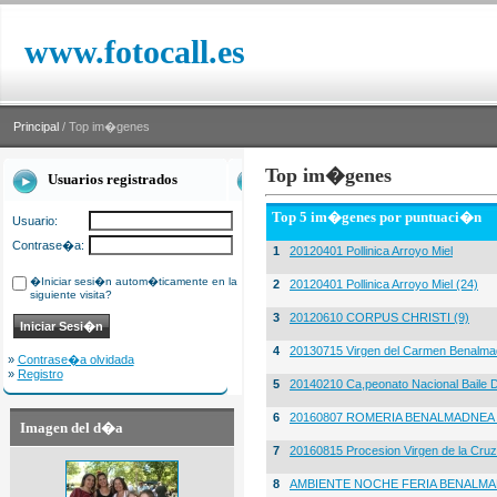
www.fotocall.es
Principal
/ Top im�genes
Top im�genes
Usuarios registrados
Top 5 im�genes por puntuaci�n
Usuario:
Contrase�a:
1
20120401 Pollinica Arroyo Miel
�Iniciar sesi�n autom�ticamente en la
2
20120401 Pollinica Arroyo Miel (24)
siguiente visita?
3
20120610 CORPUS CHRISTI (9)
4
20130715 Virgen del Carmen Benalma
»
Contrase�a olvidada
»
Registro
5
20140210 Ca,peonato Nacional Baile D
6
20160807 ROMERIA BENALMADNEA 
Imagen del d�a
7
20160815 Procesion Virgen de la Cruz
8
AMBIENTE NOCHE FERIA BENALMA