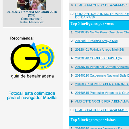
9
CLAUSURA CURSO DE AZAFATAS 1
20180617 Romeria San Juan 2018
10
CONCENTRACION MOTERA EN PUE
(239)
DE IDAIRA 10
Comentarios: 0
Isabel Menendez
Top 5 im�genes por votos
1
20190815 No Me Pises Que Llevo Cha
2
20120401 Pollinica Arroyo Miel
3
20120401 Pollinica Arroyo Miel (24)
4
20120610 CORPUS CHRISTI (9)
5
20130715 Virgen del Carmen Benalma
6
20140210 Ca,peonato Nacional Baile D
7
20160807 ROMERIA BENALMADNEA 
8
20160815 Procesion Virgen de la Cruz
9
AMBIENTE NOCHE FERIA BENALMA
10
CLAUSURA CURSO DE AZAFATAS 1
Top 5 im�genes por visitas
1
20140510 pasarela flamenca (11)