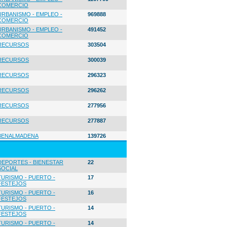
COMERCIO
URBANISMO - EMPLEO -
969888
COMERCIO
URBANISMO - EMPLEO -
491452
COMERCIO
RECURSOS
303504
RECURSOS
300039
RECURSOS
296323
RECURSOS
296262
RECURSOS
277956
RECURSOS
277887
BENALMADENA
139726
DEPORTES - BIENESTAR
22
SOCIAL
TURISMO - PUERTO -
17
FESTEJOS
TURISMO - PUERTO -
16
FESTEJOS
TURISMO - PUERTO -
14
FESTEJOS
TURISMO - PUERTO -
14