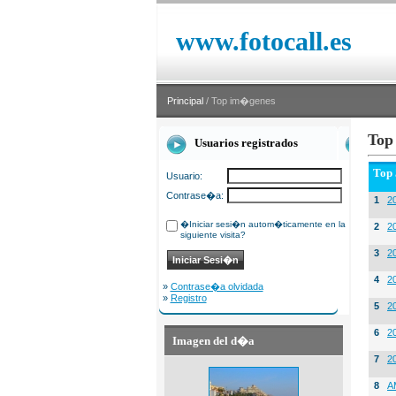
www.fotocall.es
Principal
/ Top im�genes
Top
Usuarios registrados
Top
Usuario:
Contrase�a:
1
20
�Iniciar sesi�n autom�ticamente en la
2
20
siguiente visita?
3
2
4
2
»
Contrase�a olvidada
»
Registro
5
2
6
2
Imagen del d�a
7
2
8
A