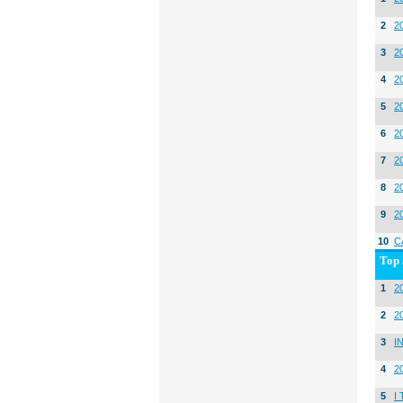
2
2
3
2
4
2
5
2
6
2
7
2
8
2
9
2
10
C
Top 
1
20
2
2
3
I
4
2
5
I