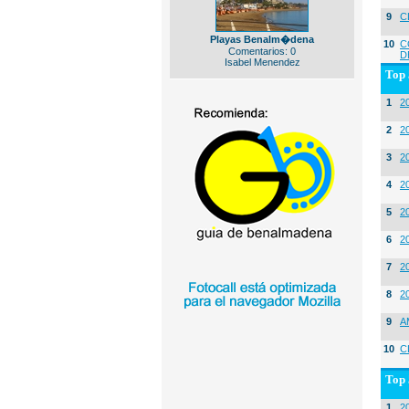
9
C
Playas Benalm�dena
10
C
Comentarios: 0
D
Isabel Menendez
Top 
1
2
2
20
3
20
4
2
5
2
6
2
7
2
8
2
9
A
10
C
Top 
1
2