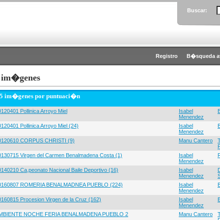
Buscar:
Registro
B�squeda a
 im�genes
 5 im�genes por puntuaci�n
120401 Pollinica Arroyo Miel
Isabel
Menendez
120401 Pollinica Arroyo Miel (24)
Isabel
Menendez
0120610 CORPUS CHRISTI (9)
Manu Cantero
0130715 Virgen del Carmen Benalmadena Costa (1)
Isabel
Menendez
0140210 Ca,peonato Nacional Baile Deportivo (16)
Isabel
Menendez
0160807 ROMERIA BENALMADNEA PUEBLO (224)
Isabel
Menendez
0160815 Procesion Virgen de la Cruz (162)
Isabel
Menendez
MBIENTE NOCHE FERIA BENALMADENA PUEBLO 2
Manu Cantero