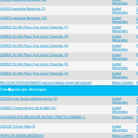
Menendez
0140510 pasarela flamenca (2)
Isabel
Menendez
0140510 pasarela flamenca (10)
Isabel
Menendez
0190815 No Me Pises Que Llevo Chanclas (7)
Isabel
Menendez
0190815 No Me Pises Que Llevo Chanclas (8)
Isabel
Menendez
0190815 No Me Pises Que Llevo Chanclas (6)
Isabel
Menendez
0190815 No Me Pises Que Llevo Chanclas (5)
Isabel
Menendez
0190815 No Me Pises Que Llevo Chanclas (9)
Isabel
Menendez
0190815 No Me Pises Que Llevo Chanclas (4)
Isabel
Menendez
ARLOS ACOSTA ROMERO parroco iglesia virgen del carmen
Manu Cantero
5 im�genes por descargas
140204 pres fiesta solidaria perros (2)
Isabel
Menendez
0130602 Corpus Arroyo de la Miel (41)
Isabel
Menendez
NAUGURACION BELEN DE MUSEO PRECOLOMBINO 1
Manu Cantero
0130120 Torneo Vela (3)
Isabel
Menendez
 TRIATLON BENALMADENA 4
Manu Cantero