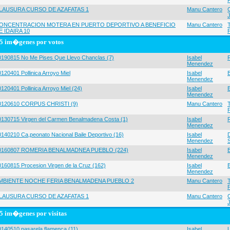
LAUSURA CURSO DE AZAFATAS 1
Manu Cantero
ONCENTRACION MOTERA EN PUERTO DEPORTIVO A BENEFICIO
Manu Cantero
E IDAIRA 10
5 im�genes por votos
0190815 No Me Pises Que Llevo Chanclas (7)
Isabel
Menendez
120401 Pollinica Arroyo Miel
Isabel
Menendez
120401 Pollinica Arroyo Miel (24)
Isabel
Menendez
0120610 CORPUS CHRISTI (9)
Manu Cantero
0130715 Virgen del Carmen Benalmadena Costa (1)
Isabel
Menendez
0140210 Ca,peonato Nacional Baile Deportivo (16)
Isabel
Menendez
0160807 ROMERIA BENALMADNEA PUEBLO (224)
Isabel
Menendez
0160815 Procesion Virgen de la Cruz (162)
Isabel
Menendez
MBIENTE NOCHE FERIA BENALMADENA PUEBLO 2
Manu Cantero
LAUSURA CURSO DE AZAFATAS 1
Manu Cantero
5 im�genes por visitas
0140510 pasarela flamenca (11)
Isabel