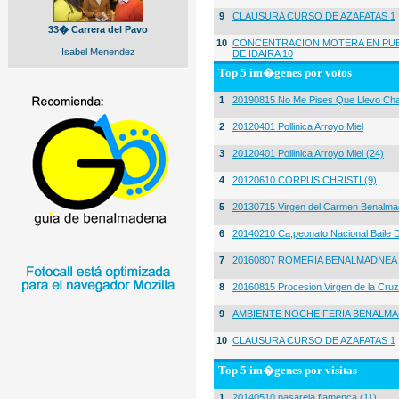
9
CLAUSURA CURSO DE AZAFATAS 1
33� Carrera del Pavo
10
CONCENTRACION MOTERA EN PUE
Isabel Menendez
DE IDAIRA 10
Top 5 im�genes por votos
1
20190815 No Me Pises Que Llevo Cha
2
20120401 Pollinica Arroyo Miel
3
20120401 Pollinica Arroyo Miel (24)
4
20120610 CORPUS CHRISTI (9)
5
20130715 Virgen del Carmen Benalma
6
20140210 Ca,peonato Nacional Baile D
7
20160807 ROMERIA BENALMADNEA 
8
20160815 Procesion Virgen de la Cruz
9
AMBIENTE NOCHE FERIA BENALMA
10
CLAUSURA CURSO DE AZAFATAS 1
Top 5 im�genes por visitas
1
20140510 pasarela flamenca (11)