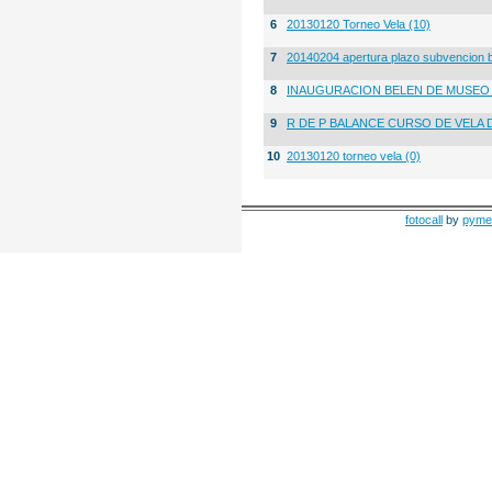
6
20130120 Torneo Vela (10)
7
20140204 apertura plazo subvencion 
8
INAUGURACION BELEN DE MUSE
9
R DE P BALANCE CURSO DE VELA 
10
20130120 torneo vela (0)
fotocall
by
pyme