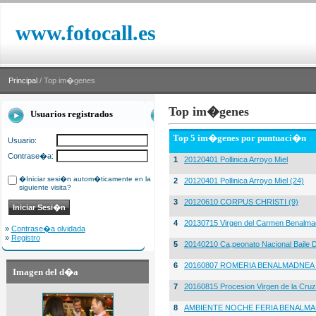
www.fotocall.es
Principal
/ Top im�genes
Top im�genes
Usuarios registrados
Top 5 im�genes por puntuaci�n
Usuario:
Contrase�a:
1
20120401 Pollinica Arroyo Miel
�Iniciar sesi�n autom�ticamente en la
2
20120401 Pollinica Arroyo Miel (24)
siguiente visita?
3
20120610 CORPUS CHRISTI (9)
4
20130715 Virgen del Carmen Benalma
»
Contrase�a olvidada
»
Registro
5
20140210 Ca,peonato Nacional Baile D
6
20160807 ROMERIA BENALMADNEA 
Imagen del d�a
7
20160815 Procesion Virgen de la Cruz
8
AMBIENTE NOCHE FERIA BENALMA