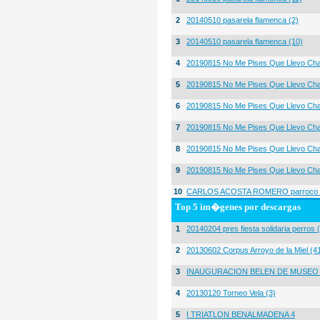
2
20140510 pasarela flamenca (2)
3
20140510 pasarela flamenca (10)
4
20190815 No Me Pises Que Llevo Cha
5
20190815 No Me Pises Que Llevo Cha
6
20190815 No Me Pises Que Llevo Cha
7
20190815 No Me Pises Que Llevo Cha
8
20190815 No Me Pises Que Llevo Cha
9
20190815 No Me Pises Que Llevo Cha
10
CARLOS ACOSTA ROMERO parroco igl
Top 5 im�genes por descargas
1
20140204 pres fiesta solidaria perros 
2
20130602 Corpus Arroyo de la Miel (4
3
INAUGURACION BELEN DE MUSEO
4
20130120 Torneo Vela (3)
5
I TRIATLON BENALMADENA 4