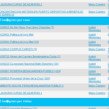
LAUSURA CURSO DE AZAFATAS 1
Manu Cantero
ONCENTRACION MOTERA EN PUERTO DEPORTIVO A BENEFICIO
Manu Cantero
E IDAIRA 10
5 im�genes por votos
0190815 No Me Pises Que Llevo Chanclas (7)
Isabel
Menendez
120401 Pollinica Arroyo Miel
Isabel
Menendez
120401 Pollinica Arroyo Miel (24)
Isabel
Menendez
0120610 CORPUS CHRISTI (9)
Manu Cantero
0130715 Virgen del Carmen Benalmadena Costa (1)
Isabel
Menendez
0140210 Ca,peonato Nacional Baile Deportivo (16)
Isabel
Menendez
0160807 ROMERIA BENALMADNEA PUEBLO (224)
Isabel
Menendez
0160815 Procesion Virgen de la Cruz (162)
Isabel
Menendez
MBIENTE NOCHE FERIA BENALMADENA PUEBLO 2
Manu Cantero
LAUSURA CURSO DE AZAFATAS 1
Manu Cantero
5 im�genes por visitas
0140510 pasarela flamenca (11)
Isabel