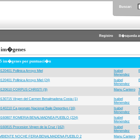
Buscar:
Registro
B�squeda a
 im�genes
 5 im�genes por puntuaci�n
120401 Pollinica Arroyo Miel
Isabel
Menendez
120401 Pollinica Arroyo Miel (24)
Isabel
Menendez
0120610 CORPUS CHRISTI (9)
Manu Cantero
0130715 Virgen del Carmen Benalmadena Costa (1)
Isabel
Menendez
0140210 Ca,peonato Nacional Baile Deportivo (16)
Isabel
Menendez
0160807 ROMERIA BENALMADNEA PUEBLO (224)
Isabel
Menendez
0160815 Procesion Virgen de la Cruz (162)
Isabel
Menendez
MBIENTE NOCHE FERIA BENALMADENA PUEBLO 2
Manu Cantero