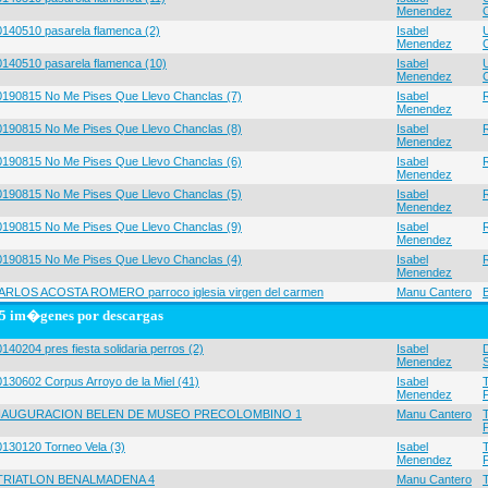
Menendez
0140510 pasarela flamenca (2)
Isabel
Menendez
0140510 pasarela flamenca (10)
Isabel
Menendez
0190815 No Me Pises Que Llevo Chanclas (7)
Isabel
Menendez
0190815 No Me Pises Que Llevo Chanclas (8)
Isabel
Menendez
0190815 No Me Pises Que Llevo Chanclas (6)
Isabel
Menendez
0190815 No Me Pises Que Llevo Chanclas (5)
Isabel
Menendez
0190815 No Me Pises Que Llevo Chanclas (9)
Isabel
Menendez
0190815 No Me Pises Que Llevo Chanclas (4)
Isabel
Menendez
ARLOS ACOSTA ROMERO parroco iglesia virgen del carmen
Manu Cantero
5 im�genes por descargas
140204 pres fiesta solidaria perros (2)
Isabel
Menendez
0130602 Corpus Arroyo de la Miel (41)
Isabel
Menendez
NAUGURACION BELEN DE MUSEO PRECOLOMBINO 1
Manu Cantero
0130120 Torneo Vela (3)
Isabel
Menendez
 TRIATLON BENALMADENA 4
Manu Cantero