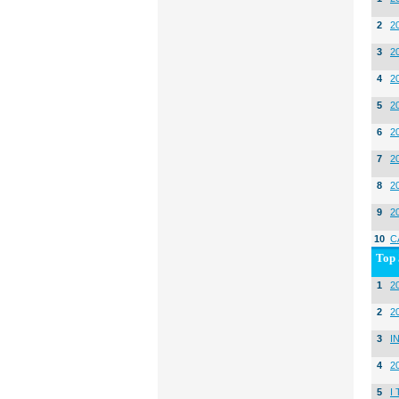
2
2
3
2
4
2
5
2
6
2
7
2
8
2
9
2
10
C
Top 
1
20
2
2
3
I
4
2
5
I