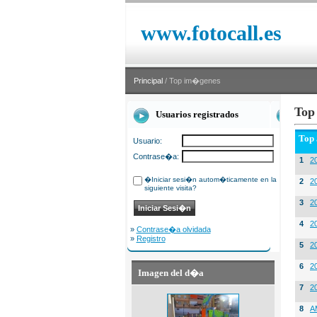
www.fotocall.es
Principal
/ Top im�genes
Top
Usuarios registrados
Top
Usuario:
Contrase�a:
1
20
�Iniciar sesi�n autom�ticamente en la
2
20
siguiente visita?
3
2
4
2
»
Contrase�a olvidada
»
Registro
5
2
6
2
Imagen del d�a
7
2
8
A