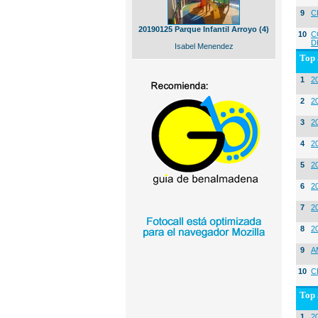
9
C
20190125 Parque Infantil Arroyo (4)
10
C
D
Isabel Menendez
Top 
1
2
2
20
3
20
4
2
5
2
6
2
7
2
8
2
9
A
10
C
Top 
1
2