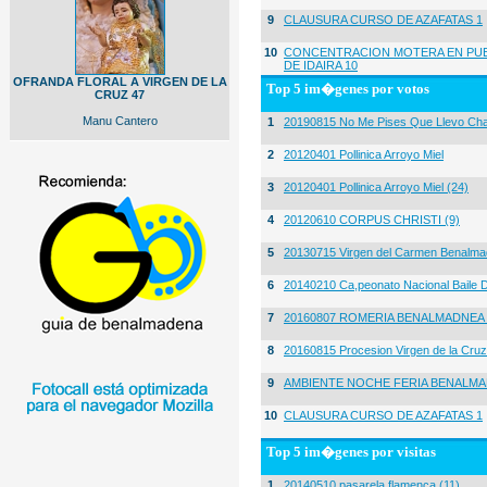
9
CLAUSURA CURSO DE AZAFATAS 1
10
CONCENTRACION MOTERA EN PUE
DE IDAIRA 10
OFRANDA FLORAL A VIRGEN DE LA
Top 5 im�genes por votos
CRUZ 47
Manu Cantero
1
20190815 No Me Pises Que Llevo Cha
2
20120401 Pollinica Arroyo Miel
3
20120401 Pollinica Arroyo Miel (24)
4
20120610 CORPUS CHRISTI (9)
5
20130715 Virgen del Carmen Benalma
6
20140210 Ca,peonato Nacional Baile D
7
20160807 ROMERIA BENALMADNEA 
8
20160815 Procesion Virgen de la Cruz
9
AMBIENTE NOCHE FERIA BENALMA
10
CLAUSURA CURSO DE AZAFATAS 1
Top 5 im�genes por visitas
1
20140510 pasarela flamenca (11)