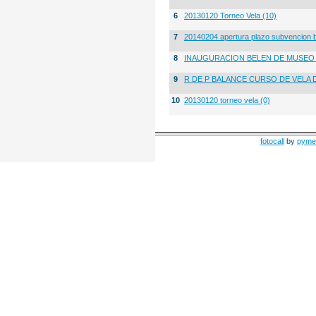
6
20130120 Torneo Vela (10)
7
20140204 apertura plazo subvencion 
8
INAUGURACION BELEN DE MUSE
9
R DE P BALANCE CURSO DE VELA 
10
20130120 torneo vela (0)
fotocall
by
pyme