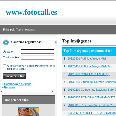
www.fotocall.es
Principal
/ Top im�genes
Top im�genes
Usuarios registrados
Top 5 im�genes por puntuaci�n
Usuario:
Contrase�a:
1
20120401 Pollinica Arroyo Miel
�Iniciar sesi�n autom�ticamente en la
2
20120401 Pollinica Arroyo Miel (24)
siguiente visita?
3
20120610 CORPUS CHRISTI (9)
4
20130715 Virgen del Carmen Benalma
»
Contrase�a olvidada
»
Registro
5
20140210 Ca,peonato Nacional Baile D
6
20160807 ROMERIA BENALMADNEA 
Imagen del d�a
7
20160815 Procesion Virgen de la Cruz
8
AMBIENTE NOCHE FERIA BENALMA