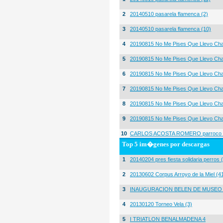
2
20140510 pasarela flamenca (2)
3
20140510 pasarela flamenca (10)
4
20190815 No Me Pises Que Llevo Cha
5
20190815 No Me Pises Que Llevo Cha
6
20190815 No Me Pises Que Llevo Cha
7
20190815 No Me Pises Que Llevo Cha
8
20190815 No Me Pises Que Llevo Cha
9
20190815 No Me Pises Que Llevo Cha
10
CARLOS ACOSTA ROMERO parroco igl
Top 5 im�genes por descargas
1
20140204 pres fiesta solidaria perros 
2
20130602 Corpus Arroyo de la Miel (4
3
INAUGURACION BELEN DE MUSEO
4
20130120 Torneo Vela (3)
5
I TRIATLON BENALMADENA 4