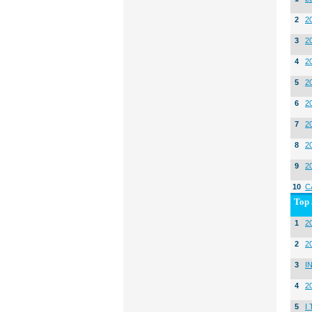
2
2
3
2
4
2
5
2
6
2
7
2
8
2
9
2
10
C
Top 
1
20
2
2
3
I
4
2
5
I