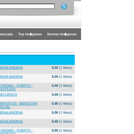
vanzada
Top im�genes
Nuevas im�genes
BENALMADENA
5.00
(1 Votos)
BENALMADENA
5.00
(1 Votos)
TURISMO - PUERTO -
5.00
(1 Votos)
FESTEJOS
RECURSOS
5.00
(1 Votos)
DEPORTES - BIENESTAR
5.00
(1 Votos)
SOCIAL
BENALMADENA
5.00
(1 Votos)
BENALMADENA
5.00
(1 Votos)
TURISMO - PUERTO -
5.00
(1 Votos)