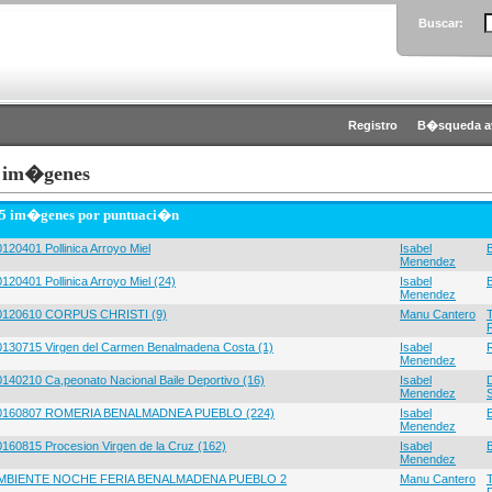
Buscar:
Registro
B�squeda a
 im�genes
 5 im�genes por puntuaci�n
120401 Pollinica Arroyo Miel
Isabel
Menendez
120401 Pollinica Arroyo Miel (24)
Isabel
Menendez
0120610 CORPUS CHRISTI (9)
Manu Cantero
0130715 Virgen del Carmen Benalmadena Costa (1)
Isabel
Menendez
0140210 Ca,peonato Nacional Baile Deportivo (16)
Isabel
Menendez
0160807 ROMERIA BENALMADNEA PUEBLO (224)
Isabel
Menendez
0160815 Procesion Virgen de la Cruz (162)
Isabel
Menendez
MBIENTE NOCHE FERIA BENALMADENA PUEBLO 2
Manu Cantero