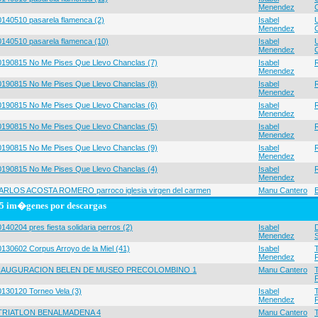
Menendez
0140510 pasarela flamenca (2)
Isabel
Menendez
0140510 pasarela flamenca (10)
Isabel
Menendez
0190815 No Me Pises Que Llevo Chanclas (7)
Isabel
Menendez
0190815 No Me Pises Que Llevo Chanclas (8)
Isabel
Menendez
0190815 No Me Pises Que Llevo Chanclas (6)
Isabel
Menendez
0190815 No Me Pises Que Llevo Chanclas (5)
Isabel
Menendez
0190815 No Me Pises Que Llevo Chanclas (9)
Isabel
Menendez
0190815 No Me Pises Que Llevo Chanclas (4)
Isabel
Menendez
ARLOS ACOSTA ROMERO parroco iglesia virgen del carmen
Manu Cantero
5 im�genes por descargas
140204 pres fiesta solidaria perros (2)
Isabel
Menendez
0130602 Corpus Arroyo de la Miel (41)
Isabel
Menendez
NAUGURACION BELEN DE MUSEO PRECOLOMBINO 1
Manu Cantero
0130120 Torneo Vela (3)
Isabel
Menendez
 TRIATLON BENALMADENA 4
Manu Cantero