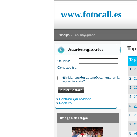
www.fotocall.es
Principal
/ Top im�genes
Top
Usuarios registrados
Top
Usuario:
Contrase�a:
1
20
�Iniciar sesi�n autom�ticamente en la
2
20
siguiente visita?
3
2
4
2
»
Contrase�a olvidada
»
Registro
5
2
6
2
Imagen del d�a
7
2
8
A