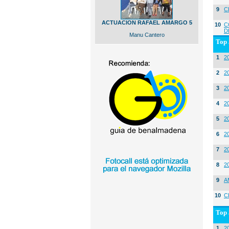
9
C
ACTUACION RAFAEL AMARGO 5
10
C
D
Manu Cantero
Top 
1
2
2
20
3
20
4
2
5
2
6
2
7
2
8
2
9
A
10
C
Top 
1
2