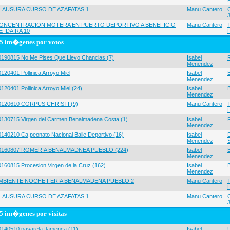
LAUSURA CURSO DE AZAFATAS 1
Manu Cantero
ONCENTRACION MOTERA EN PUERTO DEPORTIVO A BENEFICIO
Manu Cantero
E IDAIRA 10
5 im�genes por votos
0190815 No Me Pises Que Llevo Chanclas (7)
Isabel
Menendez
120401 Pollinica Arroyo Miel
Isabel
Menendez
120401 Pollinica Arroyo Miel (24)
Isabel
Menendez
0120610 CORPUS CHRISTI (9)
Manu Cantero
0130715 Virgen del Carmen Benalmadena Costa (1)
Isabel
Menendez
0140210 Ca,peonato Nacional Baile Deportivo (16)
Isabel
Menendez
0160807 ROMERIA BENALMADNEA PUEBLO (224)
Isabel
Menendez
0160815 Procesion Virgen de la Cruz (162)
Isabel
Menendez
MBIENTE NOCHE FERIA BENALMADENA PUEBLO 2
Manu Cantero
LAUSURA CURSO DE AZAFATAS 1
Manu Cantero
5 im�genes por visitas
0140510 pasarela flamenca (11)
Isabel