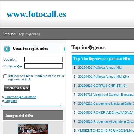
www.fotocall.es
Principal
/ Top im�genes
Top im�genes
Usuarios registrados
Top 5 im�genes por puntuaci�n
Usuario:
Contrase�a:
1
20120401 Pollinica Arroyo Miel
�Iniciar sesi�n autom�ticamente en la
2
20120401 Pollinica Arroyo Miel (24)
siguiente visita?
3
20120610 CORPUS CHRISTI (9)
4
20130715 Virgen del Carmen Benalma
»
Contrase�a olvidada
»
Registro
5
20140210 Ca,peonato Nacional Baile D
6
20160807 ROMERIA BENALMADNEA 
Imagen del d�a
7
20160815 Procesion Virgen de la Cruz
8
AMBIENTE NOCHE FERIA BENALMA