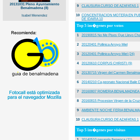
20131031 Pleno Ayuntamiento
9
CLAUSURA CURSO DE AZAFATAS 1
Benalmadena (8)
10
CONCENTRACION MOTERA EN PUE
Isabel Menendez
DE IDAIRA 10
Top 5 im�genes por votos
1
20190815 No Me Pises Que Llevo Cha
2
20120401 Pollinica Arroyo Miel
3
20120401 Pollinica Arroyo Miel (24)
4
20120610 CORPUS CHRISTI (9)
5
20130715 Virgen del Carmen Benalma
6
20140210 Ca,peonato Nacional Baile D
7
20160807 ROMERIA BENALMADNEA 
8
20160815 Procesion Virgen de la Cruz
9
AMBIENTE NOCHE FERIA BENALMA
10
CLAUSURA CURSO DE AZAFATAS 1
Top 5 im�genes por visitas
1
20140510 pasarela flamenca (11)