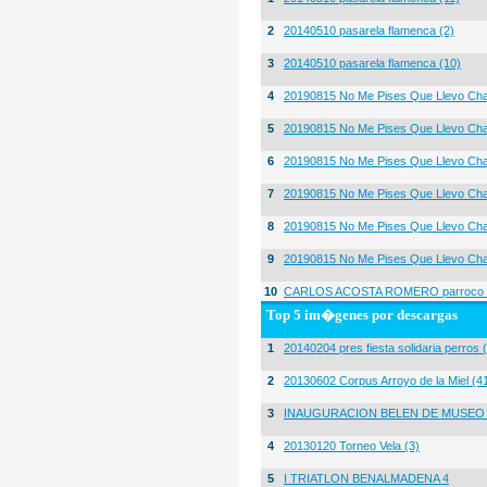
2
20140510 pasarela flamenca (2)
3
20140510 pasarela flamenca (10)
4
20190815 No Me Pises Que Llevo Cha
5
20190815 No Me Pises Que Llevo Cha
6
20190815 No Me Pises Que Llevo Cha
7
20190815 No Me Pises Que Llevo Cha
8
20190815 No Me Pises Que Llevo Cha
9
20190815 No Me Pises Que Llevo Cha
10
CARLOS ACOSTA ROMERO parroco igl
Top 5 im�genes por descargas
1
20140204 pres fiesta solidaria perros 
2
20130602 Corpus Arroyo de la Miel (4
3
INAUGURACION BELEN DE MUSEO
4
20130120 Torneo Vela (3)
5
I TRIATLON BENALMADENA 4