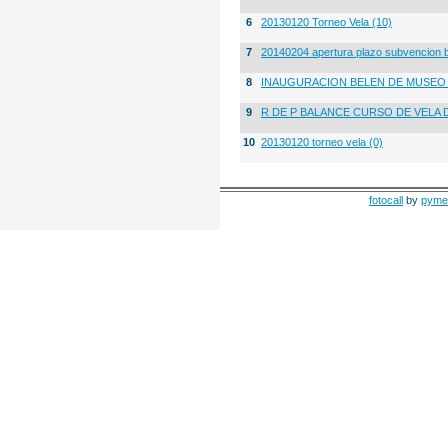
6
20130120 Torneo Vela (10)
7
20140204 apertura plazo subvencion 
8
INAUGURACION BELEN DE MUSE
9
R DE P BALANCE CURSO DE VELA 
10
20130120 torneo vela (0)
fotocall
by
pyme