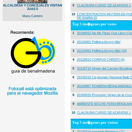
ALCALDESA Y CONCEJALES VISITAN
9
CLAUSURA CURSO DE AZAFATAS 1
JUAS 5
10
CONCENTRACION MOTERA EN PUE
Manu Cantero
DE IDAIRA 10
Top 5 im�genes por votos
1
20190815 No Me Pises Que Llevo Cha
2
20120401 Pollinica Arroyo Miel
3
20120401 Pollinica Arroyo Miel (24)
4
20120610 CORPUS CHRISTI (9)
5
20130715 Virgen del Carmen Benalma
6
20140210 Ca,peonato Nacional Baile D
7
20160807 ROMERIA BENALMADNEA 
8
20160815 Procesion Virgen de la Cruz
9
AMBIENTE NOCHE FERIA BENALMA
10
CLAUSURA CURSO DE AZAFATAS 1
Top 5 im�genes por visitas
1
20140510 pasarela flamenca (11)