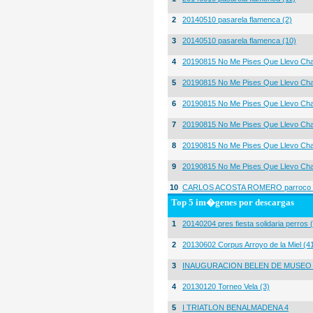
2
20140510 pasarela flamenca (2)
3
20140510 pasarela flamenca (10)
4
20190815 No Me Pises Que Llevo Cha
5
20190815 No Me Pises Que Llevo Cha
6
20190815 No Me Pises Que Llevo Cha
7
20190815 No Me Pises Que Llevo Cha
8
20190815 No Me Pises Que Llevo Cha
9
20190815 No Me Pises Que Llevo Cha
10
CARLOS ACOSTA ROMERO parroco igl
Top 5 im�genes por descargas
1
20140204 pres fiesta solidaria perros 
2
20130602 Corpus Arroyo de la Miel (4
3
INAUGURACION BELEN DE MUSEO
4
20130120 Torneo Vela (3)
5
I TRIATLON BENALMADENA 4