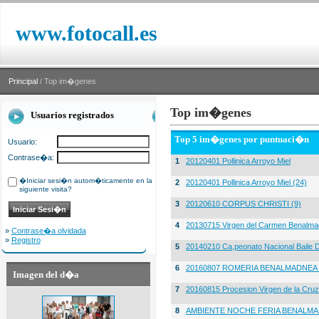
www.fotocall.es
Principal
/ Top im�genes
Top im�genes
Usuarios registrados
Top 5 im�genes por puntuaci�n
Usuario:
Contrase�a:
1
20120401 Pollinica Arroyo Miel
�Iniciar sesi�n autom�ticamente en la
2
20120401 Pollinica Arroyo Miel (24)
siguiente visita?
3
20120610 CORPUS CHRISTI (9)
4
20130715 Virgen del Carmen Benalma
»
Contrase�a olvidada
»
Registro
5
20140210 Ca,peonato Nacional Baile D
6
20160807 ROMERIA BENALMADNEA 
Imagen del d�a
7
20160815 Procesion Virgen de la Cruz
8
AMBIENTE NOCHE FERIA BENALMA