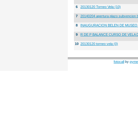
6
20130120 Torneo Vela (10)
7
20140204 apertura plazo subvencion 
8
INAUGURACION BELEN DE MUSE
9
R DE P BALANCE CURSO DE VELA 
10
20130120 torneo vela (0)
fotocall
by
pyme