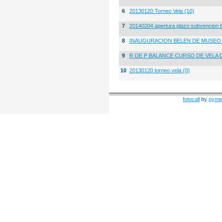
6
20130120 Torneo Vela (10)
7
20140204 apertura plazo subvencion 
8
INAUGURACION BELEN DE MUSE
9
R DE P BALANCE CURSO DE VELA 
10
20130120 torneo vela (0)
fotocall
by
pyme