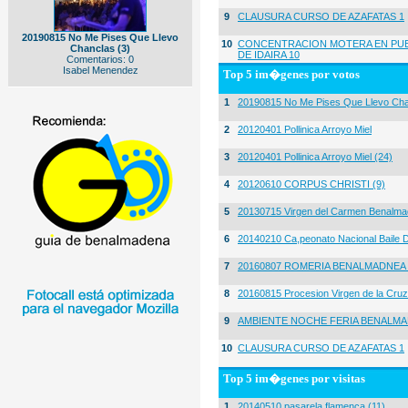
9
CLAUSURA CURSO DE AZAFATAS 1
20190815 No Me Pises Que Llevo
10
CONCENTRACION MOTERA EN PUE
Chanclas (3)
DE IDAIRA 10
Comentarios: 0
Isabel Menendez
Top 5 im�genes por votos
1
20190815 No Me Pises Que Llevo Cha
2
20120401 Pollinica Arroyo Miel
3
20120401 Pollinica Arroyo Miel (24)
4
20120610 CORPUS CHRISTI (9)
5
20130715 Virgen del Carmen Benalma
6
20140210 Ca,peonato Nacional Baile D
7
20160807 ROMERIA BENALMADNEA 
8
20160815 Procesion Virgen de la Cruz
9
AMBIENTE NOCHE FERIA BENALMA
10
CLAUSURA CURSO DE AZAFATAS 1
Top 5 im�genes por visitas
1
20140510 pasarela flamenca (11)