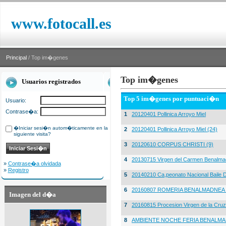
www.fotocall.es
Principal
/ Top im�genes
Top im�genes
Usuarios registrados
Top 5 im�genes por puntuaci�n
Usuario:
Contrase�a:
1
20120401 Pollinica Arroyo Miel
�Iniciar sesi�n autom�ticamente en la
2
20120401 Pollinica Arroyo Miel (24)
siguiente visita?
3
20120610 CORPUS CHRISTI (9)
4
20130715 Virgen del Carmen Benalma
»
Contrase�a olvidada
»
Registro
5
20140210 Ca,peonato Nacional Baile D
6
20160807 ROMERIA BENALMADNEA 
Imagen del d�a
7
20160815 Procesion Virgen de la Cruz
8
AMBIENTE NOCHE FERIA BENALMA