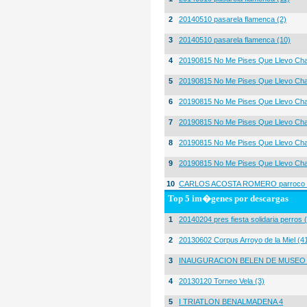
2
20140510 pasarela flamenca (2)
3
20140510 pasarela flamenca (10)
4
20190815 No Me Pises Que Llevo Cha
5
20190815 No Me Pises Que Llevo Cha
6
20190815 No Me Pises Que Llevo Cha
7
20190815 No Me Pises Que Llevo Cha
8
20190815 No Me Pises Que Llevo Cha
9
20190815 No Me Pises Que Llevo Cha
10
CARLOS ACOSTA ROMERO parroco igl
Top 5 im�genes por descargas
1
20140204 pres fiesta solidaria perros 
2
20130602 Corpus Arroyo de la Miel (4
3
INAUGURACION BELEN DE MUSEO
4
20130120 Torneo Vela (3)
5
I TRIATLON BENALMADENA 4