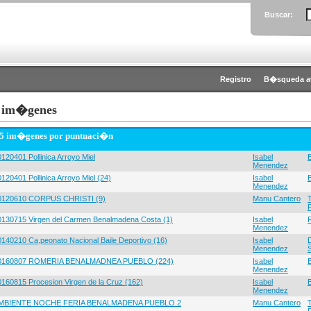
Buscar:
Registro
B�squeda a
 im�genes
 5 im�genes por puntuaci�n
120401 Pollinica Arroyo Miel
Isabel
Menendez
120401 Pollinica Arroyo Miel (24)
Isabel
Menendez
0120610 CORPUS CHRISTI (9)
Manu Cantero
0130715 Virgen del Carmen Benalmadena Costa (1)
Isabel
Menendez
0140210 Ca,peonato Nacional Baile Deportivo (16)
Isabel
Menendez
0160807 ROMERIA BENALMADNEA PUEBLO (224)
Isabel
Menendez
0160815 Procesion Virgen de la Cruz (162)
Isabel
Menendez
MBIENTE NOCHE FERIA BENALMADENA PUEBLO 2
Manu Cantero