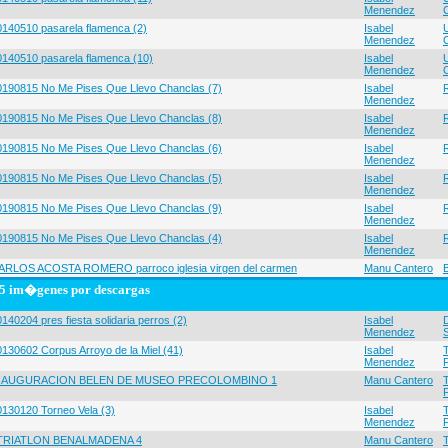
Menendez
0140510 pasarela flamenca (2)
Isabel
Menendez
0140510 pasarela flamenca (10)
Isabel
Menendez
0190815 No Me Pises Que Llevo Chanclas (7)
Isabel
Menendez
0190815 No Me Pises Que Llevo Chanclas (8)
Isabel
Menendez
0190815 No Me Pises Que Llevo Chanclas (6)
Isabel
Menendez
0190815 No Me Pises Que Llevo Chanclas (5)
Isabel
Menendez
0190815 No Me Pises Que Llevo Chanclas (9)
Isabel
Menendez
0190815 No Me Pises Que Llevo Chanclas (4)
Isabel
Menendez
ARLOS ACOSTA ROMERO parroco iglesia virgen del carmen
Manu Cantero
5 im�genes por descargas
140204 pres fiesta solidaria perros (2)
Isabel
Menendez
0130602 Corpus Arroyo de la Miel (41)
Isabel
Menendez
NAUGURACION BELEN DE MUSEO PRECOLOMBINO 1
Manu Cantero
0130120 Torneo Vela (3)
Isabel
Menendez
 TRIATLON BENALMADENA 4
Manu Cantero