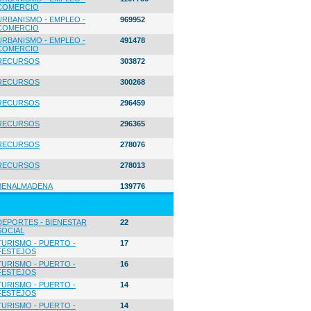
COMERCIO
URBANISMO - EMPLEO -
969952
COMERCIO
URBANISMO - EMPLEO -
491478
COMERCIO
RECURSOS
303872
RECURSOS
300268
RECURSOS
296459
RECURSOS
296365
RECURSOS
278076
RECURSOS
278013
BENALMADENA
139776
DEPORTES - BIENESTAR
22
SOCIAL
TURISMO - PUERTO -
17
FESTEJOS
TURISMO - PUERTO -
16
FESTEJOS
TURISMO - PUERTO -
14
FESTEJOS
TURISMO - PUERTO -
14