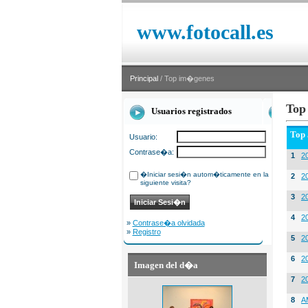
www.fotocall.es
Principal
/ Top im�genes
Top
Usuarios registrados
Top
Usuario:
Contrase�a:
1
20
�Iniciar sesi�n autom�ticamente en la
2
20
siguiente visita?
3
2
4
2
»
Contrase�a olvidada
»
Registro
5
2
6
2
Imagen del d�a
7
2
8
A