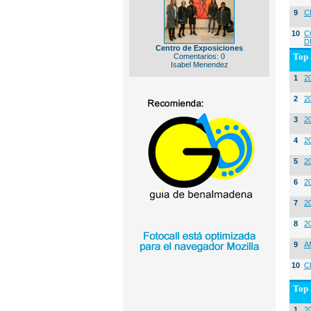
9
C
10
C
D
Centro de Exposiciones
Top 
Comentarios: 0
Isabel Menendez
1
2
2
20
3
20
4
2
5
2
6
2
7
2
8
2
9
A
10
C
Top 
1
2