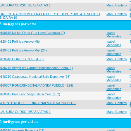
LAUSURA CURSO DE AZAFATAS 1
Manu Cantero
ONCENTRACION MOTERA EN PUERTO DEPORTIVO A BENEFICIO
Manu Cantero
E IDAIRA 10
5 im�genes por votos
0190815 No Me Pises Que Llevo Chanclas (7)
Isabel
Menendez
120401 Pollinica Arroyo Miel
Isabel
Menendez
120401 Pollinica Arroyo Miel (24)
Isabel
Menendez
0120610 CORPUS CHRISTI (9)
Manu Cantero
0130715 Virgen del Carmen Benalmadena Costa (1)
Isabel
Menendez
0140210 Ca,peonato Nacional Baile Deportivo (16)
Isabel
Menendez
0160807 ROMERIA BENALMADNEA PUEBLO (224)
Isabel
Menendez
0160815 Procesion Virgen de la Cruz (162)
Isabel
Menendez
MBIENTE NOCHE FERIA BENALMADENA PUEBLO 2
Manu Cantero
LAUSURA CURSO DE AZAFATAS 1
Manu Cantero
5 im�genes por visitas
0140510 pasarela flamenca (11)
Isabel