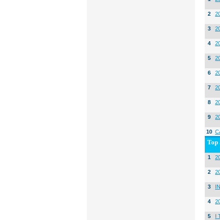
2
2
3
2
4
2
5
2
6
2
7
2
8
2
9
2
10
C
Top 
1
20
2
2
3
I
4
2
5
I