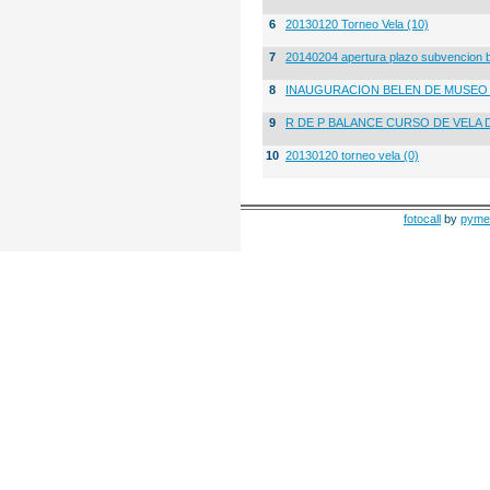
6
20130120 Torneo Vela (10)
7
20140204 apertura plazo subvencion 
8
INAUGURACION BELEN DE MUSE
9
R DE P BALANCE CURSO DE VELA 
10
20130120 torneo vela (0)
fotocall
by
pyme