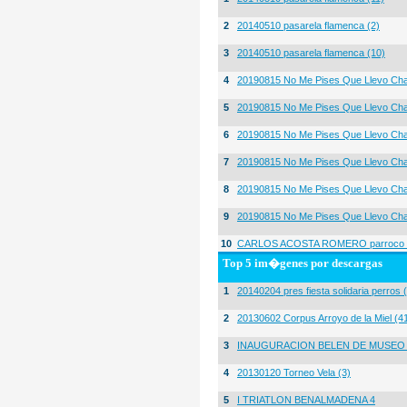
2
20140510 pasarela flamenca (2)
3
20140510 pasarela flamenca (10)
4
20190815 No Me Pises Que Llevo Cha
5
20190815 No Me Pises Que Llevo Cha
6
20190815 No Me Pises Que Llevo Cha
7
20190815 No Me Pises Que Llevo Cha
8
20190815 No Me Pises Que Llevo Cha
9
20190815 No Me Pises Que Llevo Cha
10
CARLOS ACOSTA ROMERO parroco igl
Top 5 im�genes por descargas
1
20140204 pres fiesta solidaria perros 
2
20130602 Corpus Arroyo de la Miel (4
3
INAUGURACION BELEN DE MUSEO
4
20130120 Torneo Vela (3)
5
I TRIATLON BENALMADENA 4