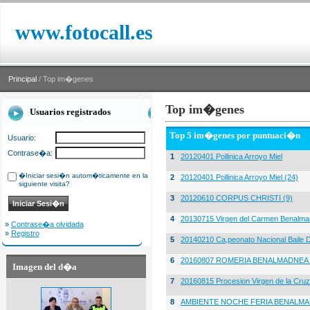
www.fotocall.es
Principal
/ Top im�genes
Top im�genes
Usuarios registrados
Top 5 im�genes por puntuaci�n
Usuario:
Contrase�a:
1
20120401 Pollinica Arroyo Miel
�Iniciar sesi�n autom�ticamente en la
2
20120401 Pollinica Arroyo Miel (24)
siguiente visita?
3
20120610 CORPUS CHRISTI (9)
4
20130715 Virgen del Carmen Benalma
»
Contrase�a olvidada
»
Registro
5
20140210 Ca,peonato Nacional Baile D
6
20160807 ROMERIA BENALMADNEA 
Imagen del d�a
7
20160815 Procesion Virgen de la Cruz
8
AMBIENTE NOCHE FERIA BENALMA