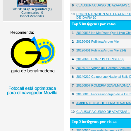
9
CLAUSURA CURSO DE AZAFATAS 1
20131104 rp seguridad (1)
Comentarios: 0
10
CONCENTRACION MOTERA EN PUE
Isabel Menendez
DE IDAIRA 10
Top 5 im�genes por votos
1
20190815 No Me Pises Que Llevo Cha
2
20120401 Pollinica Arroyo Miel
3
20120401 Pollinica Arroyo Miel (24)
4
20120610 CORPUS CHRISTI (9)
5
20130715 Virgen del Carmen Benalma
6
20140210 Ca,peonato Nacional Baile D
7
20160807 ROMERIA BENALMADNEA 
8
20160815 Procesion Virgen de la Cruz
9
AMBIENTE NOCHE FERIA BENALMA
10
CLAUSURA CURSO DE AZAFATAS 1
Top 5 im�genes por visitas
1
20140510 pasarela flamenca (11)