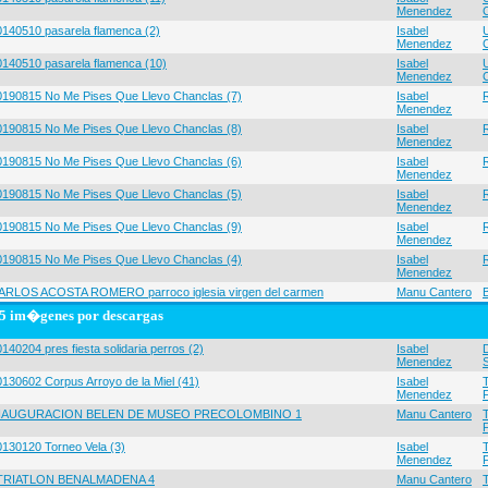
Menendez
0140510 pasarela flamenca (2)
Isabel
Menendez
0140510 pasarela flamenca (10)
Isabel
Menendez
0190815 No Me Pises Que Llevo Chanclas (7)
Isabel
Menendez
0190815 No Me Pises Que Llevo Chanclas (8)
Isabel
Menendez
0190815 No Me Pises Que Llevo Chanclas (6)
Isabel
Menendez
0190815 No Me Pises Que Llevo Chanclas (5)
Isabel
Menendez
0190815 No Me Pises Que Llevo Chanclas (9)
Isabel
Menendez
0190815 No Me Pises Que Llevo Chanclas (4)
Isabel
Menendez
ARLOS ACOSTA ROMERO parroco iglesia virgen del carmen
Manu Cantero
5 im�genes por descargas
140204 pres fiesta solidaria perros (2)
Isabel
Menendez
0130602 Corpus Arroyo de la Miel (41)
Isabel
Menendez
NAUGURACION BELEN DE MUSEO PRECOLOMBINO 1
Manu Cantero
0130120 Torneo Vela (3)
Isabel
Menendez
 TRIATLON BENALMADENA 4
Manu Cantero