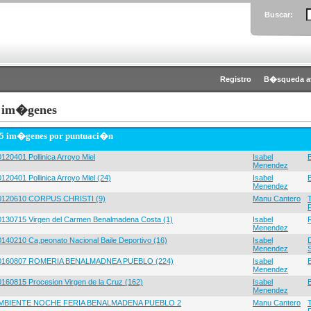
Buscar:
Registro
B�squeda a
 im�genes
 5 im�genes por puntuaci�n
120401 Pollinica Arroyo Miel
Isabel
Menendez
120401 Pollinica Arroyo Miel (24)
Isabel
Menendez
0120610 CORPUS CHRISTI (9)
Manu Cantero
0130715 Virgen del Carmen Benalmadena Costa (1)
Isabel
Menendez
0140210 Ca,peonato Nacional Baile Deportivo (16)
Isabel
Menendez
0160807 ROMERIA BENALMADNEA PUEBLO (224)
Isabel
Menendez
0160815 Procesion Virgen de la Cruz (162)
Isabel
Menendez
MBIENTE NOCHE FERIA BENALMADENA PUEBLO 2
Manu Cantero