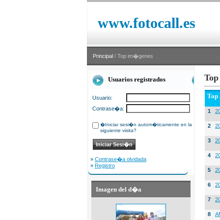
www.fotocall.es
Principal
/ Top im�genes
Top
Usuarios registrados
Top
Usuario:
Contrase�a:
1
20
�Iniciar sesi�n autom�ticamente en la
2
20
siguiente visita?
3
2
4
2
»
Contrase�a olvidada
»
Registro
5
2
6
2
Imagen del d�a
7
2
8
A