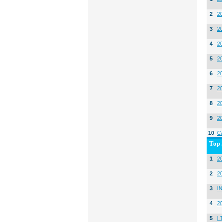
2
2
3
2
4
2
5
2
6
2
7
2
8
2
9
2
10
C
Top 
1
20
2
2
3
I
4
2
5
I