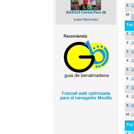
9
C
20141214 Carrera Pavo (8)
10
C
D
Isabel Menendez
Top 
1
2
2
20
3
20
4
2
5
2
6
2
7
2
8
2
9
A
10
C
Top 
1
2