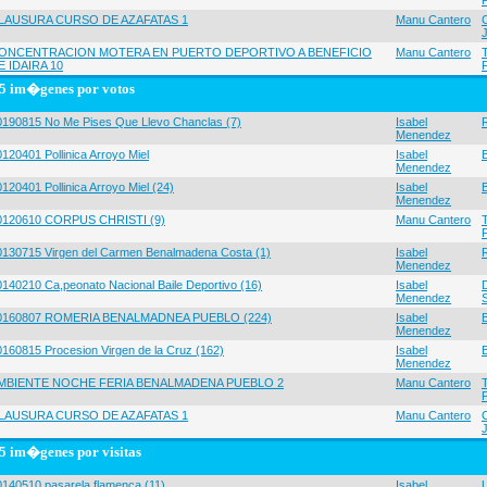
LAUSURA CURSO DE AZAFATAS 1
Manu Cantero
ONCENTRACION MOTERA EN PUERTO DEPORTIVO A BENEFICIO
Manu Cantero
E IDAIRA 10
5 im�genes por votos
0190815 No Me Pises Que Llevo Chanclas (7)
Isabel
Menendez
120401 Pollinica Arroyo Miel
Isabel
Menendez
120401 Pollinica Arroyo Miel (24)
Isabel
Menendez
0120610 CORPUS CHRISTI (9)
Manu Cantero
0130715 Virgen del Carmen Benalmadena Costa (1)
Isabel
Menendez
0140210 Ca,peonato Nacional Baile Deportivo (16)
Isabel
Menendez
0160807 ROMERIA BENALMADNEA PUEBLO (224)
Isabel
Menendez
0160815 Procesion Virgen de la Cruz (162)
Isabel
Menendez
MBIENTE NOCHE FERIA BENALMADENA PUEBLO 2
Manu Cantero
LAUSURA CURSO DE AZAFATAS 1
Manu Cantero
5 im�genes por visitas
0140510 pasarela flamenca (11)
Isabel