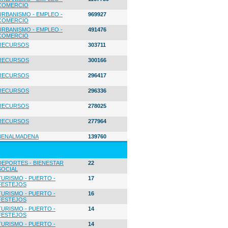
COMERCIO
URBANISMO - EMPLEO -
969927
COMERCIO
URBANISMO - EMPLEO -
491476
COMERCIO
RECURSOS
303711
RECURSOS
300166
RECURSOS
296417
RECURSOS
296336
RECURSOS
278025
RECURSOS
277964
BENALMADENA
139760
DEPORTES - BIENESTAR
22
SOCIAL
TURISMO - PUERTO -
17
FESTEJOS
TURISMO - PUERTO -
16
FESTEJOS
TURISMO - PUERTO -
14
FESTEJOS
TURISMO - PUERTO -
14