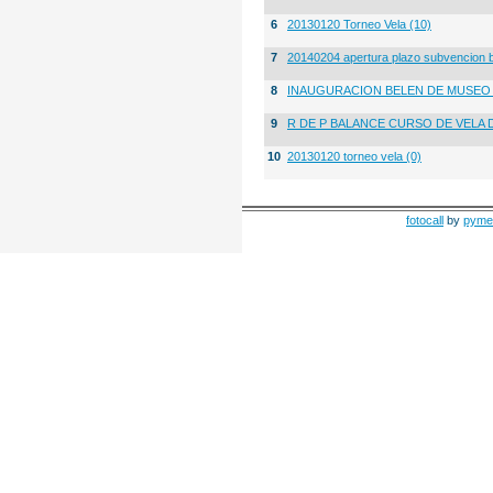
6
20130120 Torneo Vela (10)
7
20140204 apertura plazo subvencion 
8
INAUGURACION BELEN DE MUSE
9
R DE P BALANCE CURSO DE VELA 
10
20130120 torneo vela (0)
fotocall
by
pyme