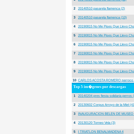
2
20140510 pasarela flamenca (2)
3
20140510 pasarela flamenca (10)
4
20190815 No Me Pises Que Llevo Cha
5
20190815 No Me Pises Que Llevo Cha
6
20190815 No Me Pises Que Llevo Cha
7
20190815 No Me Pises Que Llevo Cha
8
20190815 No Me Pises Que Llevo Cha
9
20190815 No Me Pises Que Llevo Cha
10
CARLOS ACOSTA ROMERO parroco igl
Top 5 im�genes por descargas
1
20140204 pres fiesta solidaria perros 
2
20130602 Corpus Arroyo de la Miel (4
3
INAUGURACION BELEN DE MUSEO
4
20130120 Torneo Vela (3)
5
I TRIATLON BENALMADENA 4