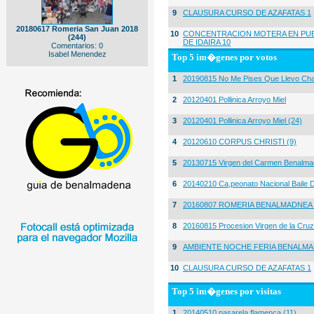
9
CLAUSURA CURSO DE AZAFATAS 1
20180617 Romeria San Juan 2018
10
CONCENTRACION MOTERA EN PUE
(244)
DE IDAIRA 10
Comentarios: 0
Isabel Menendez
Top 5 im�genes por votos
1
20190815 No Me Pises Que Llevo Cha
2
20120401 Pollinica Arroyo Miel
3
20120401 Pollinica Arroyo Miel (24)
4
20120610 CORPUS CHRISTI (9)
5
20130715 Virgen del Carmen Benalma
6
20140210 Ca,peonato Nacional Baile D
7
20160807 ROMERIA BENALMADNEA 
8
20160815 Procesion Virgen de la Cruz
9
AMBIENTE NOCHE FERIA BENALMA
10
CLAUSURA CURSO DE AZAFATAS 1
Top 5 im�genes por visitas
1
20140510 pasarela flamenca (11)