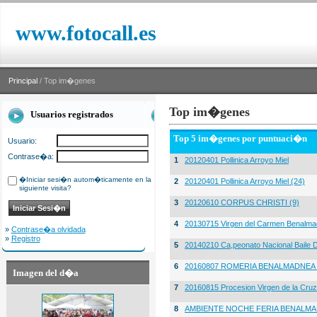
www.fotocall.es
Principal
/ Top im�genes
Top im�genes
Usuarios registrados
Top 5 im�genes por puntuaci�n
Usuario:
Contrase�a:
1
20120401 Pollinica Arroyo Miel
�Iniciar sesi�n autom�ticamente en la
2
20120401 Pollinica Arroyo Miel (24)
siguiente visita?
3
20120610 CORPUS CHRISTI (9)
4
20130715 Virgen del Carmen Benalma
»
Contrase�a olvidada
»
Registro
5
20140210 Ca,peonato Nacional Baile D
6
20160807 ROMERIA BENALMADNEA 
Imagen del d�a
7
20160815 Procesion Virgen de la Cruz
8
AMBIENTE NOCHE FERIA BENALMA