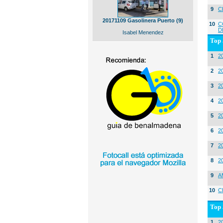
9
C
20171109 Gasolinera Puerto (9)
10
C
D
Isabel Menendez
Top 
1
2
2
20
3
20
4
2
5
2
6
2
7
2
8
2
9
A
10
C
Top 
1
2