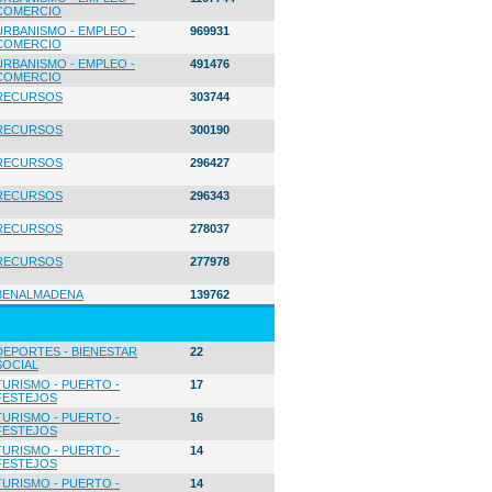
COMERCIO
URBANISMO - EMPLEO -
969931
COMERCIO
URBANISMO - EMPLEO -
491476
COMERCIO
RECURSOS
303744
RECURSOS
300190
RECURSOS
296427
RECURSOS
296343
RECURSOS
278037
RECURSOS
277978
BENALMADENA
139762
DEPORTES - BIENESTAR
22
SOCIAL
TURISMO - PUERTO -
17
FESTEJOS
TURISMO - PUERTO -
16
FESTEJOS
TURISMO - PUERTO -
14
FESTEJOS
TURISMO - PUERTO -
14