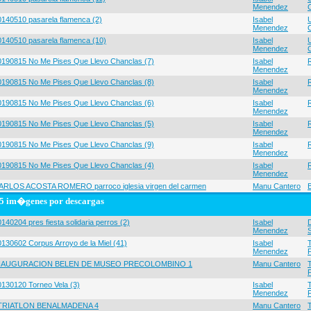
Menendez
0140510 pasarela flamenca (2)
Isabel
Menendez
0140510 pasarela flamenca (10)
Isabel
Menendez
0190815 No Me Pises Que Llevo Chanclas (7)
Isabel
Menendez
0190815 No Me Pises Que Llevo Chanclas (8)
Isabel
Menendez
0190815 No Me Pises Que Llevo Chanclas (6)
Isabel
Menendez
0190815 No Me Pises Que Llevo Chanclas (5)
Isabel
Menendez
0190815 No Me Pises Que Llevo Chanclas (9)
Isabel
Menendez
0190815 No Me Pises Que Llevo Chanclas (4)
Isabel
Menendez
ARLOS ACOSTA ROMERO parroco iglesia virgen del carmen
Manu Cantero
5 im�genes por descargas
140204 pres fiesta solidaria perros (2)
Isabel
Menendez
0130602 Corpus Arroyo de la Miel (41)
Isabel
Menendez
NAUGURACION BELEN DE MUSEO PRECOLOMBINO 1
Manu Cantero
0130120 Torneo Vela (3)
Isabel
Menendez
 TRIATLON BENALMADENA 4
Manu Cantero