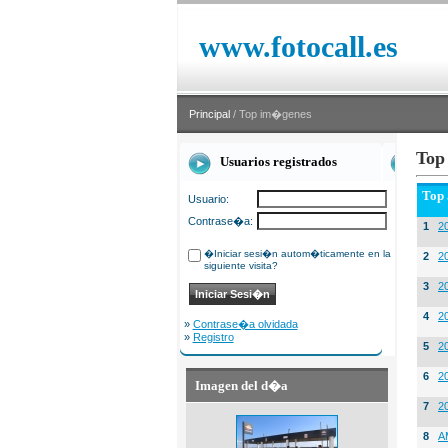
www.fotocall.es
Principal
/ Top im�genes
Top
Usuarios registrados
Top
Usuario:
Contrase�a:
1
20
�Iniciar sesi�n autom�ticamente en la
2
20
siguiente visita?
3
2
4
2
»
Contrase�a olvidada
»
Registro
5
2
6
2
Imagen del d�a
7
2
8
A