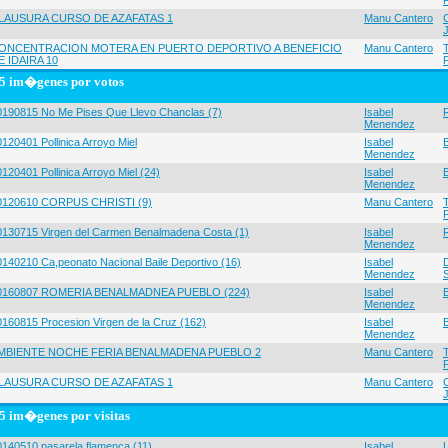
LAUSURA CURSO DE AZAFATAS 1
Manu Cantero
ONCENTRACION MOTERA EN PUERTO DEPORTIVO A BENEFICIO
Manu Cantero
E IDAIRA 10
5 im�genes por votos
0190815 No Me Pises Que Llevo Chanclas (7)
Isabel
Menendez
120401 Pollinica Arroyo Miel
Isabel
Menendez
120401 Pollinica Arroyo Miel (24)
Isabel
Menendez
0120610 CORPUS CHRISTI (9)
Manu Cantero
0130715 Virgen del Carmen Benalmadena Costa (1)
Isabel
Menendez
0140210 Ca,peonato Nacional Baile Deportivo (16)
Isabel
Menendez
0160807 ROMERIA BENALMADNEA PUEBLO (224)
Isabel
Menendez
0160815 Procesion Virgen de la Cruz (162)
Isabel
Menendez
MBIENTE NOCHE FERIA BENALMADENA PUEBLO 2
Manu Cantero
LAUSURA CURSO DE AZAFATAS 1
Manu Cantero
5 im�genes por visitas
0140510 pasarela flamenca (11)
Isabel