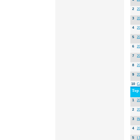
2
2
3
2
4
2
5
2
6
2
7
2
8
2
9
2
10
C
Top 
1
20
2
2
3
I
4
2
5
I