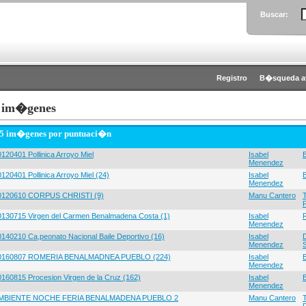
Buscar:
Registro
B�squeda a
 im�genes
 5 im�genes por puntuaci�n
120401 Pollinica Arroyo Miel
Isabel
Menendez
120401 Pollinica Arroyo Miel (24)
Isabel
Menendez
0120610 CORPUS CHRISTI (9)
Manu Cantero
0130715 Virgen del Carmen Benalmadena Costa (1)
Isabel
Menendez
0140210 Ca,peonato Nacional Baile Deportivo (16)
Isabel
Menendez
0160807 ROMERIA BENALMADNEA PUEBLO (224)
Isabel
Menendez
0160815 Procesion Virgen de la Cruz (162)
Isabel
Menendez
MBIENTE NOCHE FERIA BENALMADENA PUEBLO 2
Manu Cantero