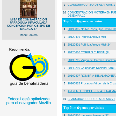
9
CLAUSURA CURSO DE AZAFATAS 1
10
CONCENTRACION MOTERA EN PUE
DE IDAIRA 10
MISA DE CONSAGRACION
Top 5 im�genes por votos
PARROQUIA INMACULADA
CONCEPCION POR OBISPO DE
MALAGA 37
1
20190815 No Me Pises Que Llevo Cha
Manu Cantero
2
20120401 Pollinica Arroyo Miel
3
20120401 Pollinica Arroyo Miel (24)
4
20120610 CORPUS CHRISTI (9)
5
20130715 Virgen del Carmen Benalma
6
20140210 Ca,peonato Nacional Baile D
7
20160807 ROMERIA BENALMADNEA 
8
20160815 Procesion Virgen de la Cruz
9
AMBIENTE NOCHE FERIA BENALMA
10
CLAUSURA CURSO DE AZAFATAS 1
Top 5 im�genes por visitas
1
20140510 pasarela flamenca (11)