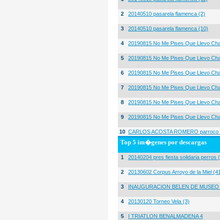
2
20140510 pasarela flamenca (2)
3
20140510 pasarela flamenca (10)
4
20190815 No Me Pises Que Llevo Cha
5
20190815 No Me Pises Que Llevo Cha
6
20190815 No Me Pises Que Llevo Cha
7
20190815 No Me Pises Que Llevo Cha
8
20190815 No Me Pises Que Llevo Cha
9
20190815 No Me Pises Que Llevo Cha
10
CARLOS ACOSTA ROMERO parroco igl
Top 5 im�genes por descargas
1
20140204 pres fiesta solidaria perros 
2
20130602 Corpus Arroyo de la Miel (4
3
INAUGURACION BELEN DE MUSEO
4
20130120 Torneo Vela (3)
5
I TRIATLON BENALMADENA 4