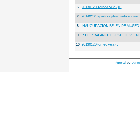
6
20130120 Torneo Vela (10)
7
20140204 apertura plazo subvencion 
8
INAUGURACION BELEN DE MUSE
9
R DE P BALANCE CURSO DE VELA 
10
20130120 torneo vela (0)
fotocall
by
pyme