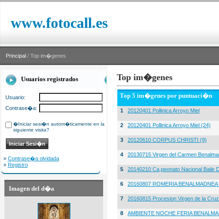
www.fotocall.es
Principal
/ Top im�genes
Top im�genes
Usuarios registrados
Top 5 im�genes por puntuaci�n
Usuario:
Contrase�a:
1
20120401 Pollinica Arroyo Miel
�Iniciar sesi�n autom�ticamente en la
2
20120401 Pollinica Arroyo Miel (24)
siguiente visita?
3
20120610 CORPUS CHRISTI (9)
4
20130715 Virgen del Carmen Benalma
»
Contrase�a olvidada
»
Registro
5
20140210 Ca,peonato Nacional Baile D
6
20160807 ROMERIA BENALMADNEA 
Imagen del d�a
7
20160815 Procesion Virgen de la Cruz
8
AMBIENTE NOCHE FERIA BENALMA