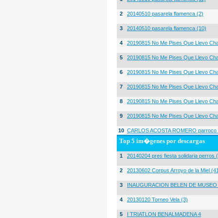
2
20140510 pasarela flamenca (2)
3
20140510 pasarela flamenca (10)
4
20190815 No Me Pises Que Llevo Cha
5
20190815 No Me Pises Que Llevo Cha
6
20190815 No Me Pises Que Llevo Cha
7
20190815 No Me Pises Que Llevo Cha
8
20190815 No Me Pises Que Llevo Cha
9
20190815 No Me Pises Que Llevo Cha
10
CARLOS ACOSTA ROMERO parroco igl
Top 5 im�genes por descargas
1
20140204 pres fiesta solidaria perros 
2
20130602 Corpus Arroyo de la Miel (4
3
INAUGURACION BELEN DE MUSEO
4
20130120 Torneo Vela (3)
5
I TRIATLON BENALMADENA 4