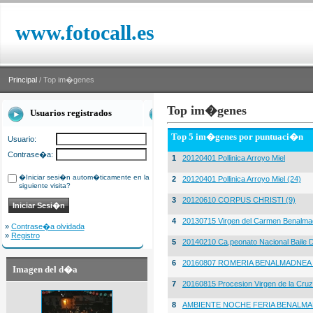
www.fotocall.es
Principal
/ Top im�genes
Top im�genes
Usuarios registrados
Top 5 im�genes por puntuaci�n
Usuario:
Contrase�a:
1
20120401 Pollinica Arroyo Miel
�Iniciar sesi�n autom�ticamente en la
2
20120401 Pollinica Arroyo Miel (24)
siguiente visita?
3
20120610 CORPUS CHRISTI (9)
4
20130715 Virgen del Carmen Benalma
»
Contrase�a olvidada
»
Registro
5
20140210 Ca,peonato Nacional Baile D
6
20160807 ROMERIA BENALMADNEA 
Imagen del d�a
7
20160815 Procesion Virgen de la Cruz
8
AMBIENTE NOCHE FERIA BENALMA