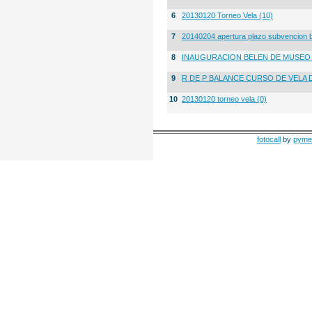
6
20130120 Torneo Vela (10)
7
20140204 apertura plazo subvencion 
8
INAUGURACION BELEN DE MUSE
9
R DE P BALANCE CURSO DE VELA 
10
20130120 torneo vela (0)
fotocall
by
pyme