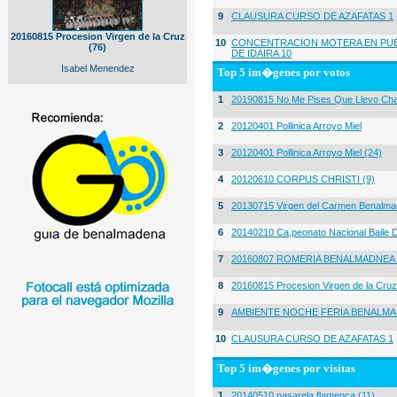
9
CLAUSURA CURSO DE AZAFATAS 1
20160815 Procesion Virgen de la Cruz
10
CONCENTRACION MOTERA EN PUE
(76)
DE IDAIRA 10
Isabel Menendez
Top 5 im�genes por votos
1
20190815 No Me Pises Que Llevo Cha
2
20120401 Pollinica Arroyo Miel
3
20120401 Pollinica Arroyo Miel (24)
4
20120610 CORPUS CHRISTI (9)
5
20130715 Virgen del Carmen Benalma
6
20140210 Ca,peonato Nacional Baile D
7
20160807 ROMERIA BENALMADNEA 
8
20160815 Procesion Virgen de la Cruz
9
AMBIENTE NOCHE FERIA BENALMA
10
CLAUSURA CURSO DE AZAFATAS 1
Top 5 im�genes por visitas
1
20140510 pasarela flamenca (11)