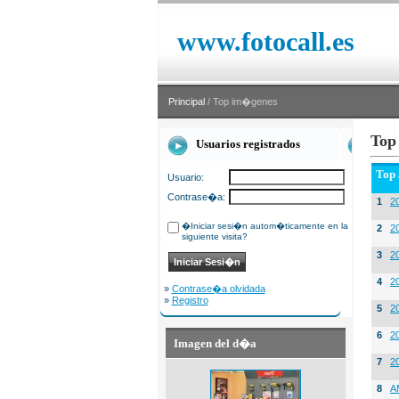
www.fotocall.es
Principal
/ Top im�genes
Top
Usuarios registrados
Top
Usuario:
Contrase�a:
1
20
�Iniciar sesi�n autom�ticamente en la
2
20
siguiente visita?
3
2
4
2
»
Contrase�a olvidada
»
Registro
5
2
6
2
Imagen del d�a
7
2
8
A