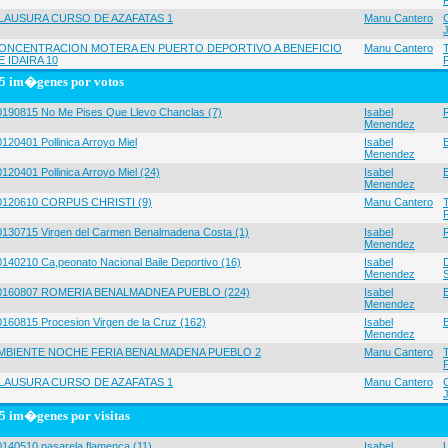
LAUSURA CURSO DE AZAFATAS 1
Manu Cantero
ONCENTRACION MOTERA EN PUERTO DEPORTIVO A BENEFICIO
Manu Cantero
E IDAIRA 10
5 im�genes por votos
0190815 No Me Pises Que Llevo Chanclas (7)
Isabel
Menendez
120401 Pollinica Arroyo Miel
Isabel
Menendez
120401 Pollinica Arroyo Miel (24)
Isabel
Menendez
0120610 CORPUS CHRISTI (9)
Manu Cantero
0130715 Virgen del Carmen Benalmadena Costa (1)
Isabel
Menendez
0140210 Ca,peonato Nacional Baile Deportivo (16)
Isabel
Menendez
0160807 ROMERIA BENALMADNEA PUEBLO (224)
Isabel
Menendez
0160815 Procesion Virgen de la Cruz (162)
Isabel
Menendez
MBIENTE NOCHE FERIA BENALMADENA PUEBLO 2
Manu Cantero
LAUSURA CURSO DE AZAFATAS 1
Manu Cantero
5 im�genes por visitas
0140510 pasarela flamenca (11)
Isabel