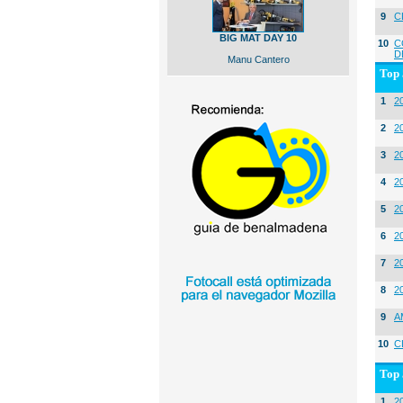
9
C
BIG MAT DAY 10
10
C
D
Manu Cantero
Top 
1
2
2
20
3
20
4
2
5
2
6
2
7
2
8
2
9
A
10
C
Top 
1
2