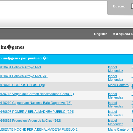
Buscar:
Registro
B�squeda a
 im�genes
 5 im�genes por puntuaci�n
120401 Pollinica Arroyo Miel
Isabel
Menendez
120401 Pollinica Arroyo Miel (24)
Isabel
Menendez
0120610 CORPUS CHRISTI (9)
Manu Cantero
0130715 Virgen del Carmen Benalmadena Costa (1)
Isabel
Menendez
0140210 Ca,peonato Nacional Baile Deportivo (16)
Isabel
Menendez
0160807 ROMERIA BENALMADNEA PUEBLO (224)
Isabel
Menendez
0160815 Procesion Virgen de la Cruz (162)
Isabel
Menendez
MBIENTE NOCHE FERIA BENALMADENA PUEBLO 2
Manu Cantero