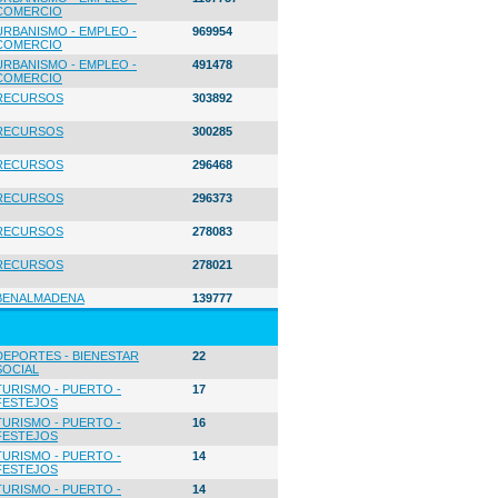
COMERCIO
URBANISMO - EMPLEO -
969954
COMERCIO
URBANISMO - EMPLEO -
491478
COMERCIO
RECURSOS
303892
RECURSOS
300285
RECURSOS
296468
RECURSOS
296373
RECURSOS
278083
RECURSOS
278021
BENALMADENA
139777
DEPORTES - BIENESTAR
22
SOCIAL
TURISMO - PUERTO -
17
FESTEJOS
TURISMO - PUERTO -
16
FESTEJOS
TURISMO - PUERTO -
14
FESTEJOS
TURISMO - PUERTO -
14