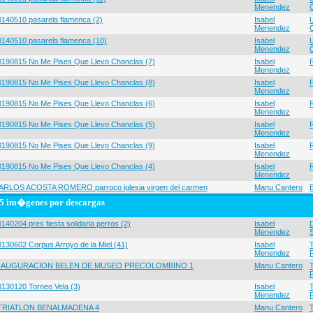
Menendez
0140510 pasarela flamenca (2)
Isabel
Menendez
0140510 pasarela flamenca (10)
Isabel
Menendez
0190815 No Me Pises Que Llevo Chanclas (7)
Isabel
Menendez
0190815 No Me Pises Que Llevo Chanclas (8)
Isabel
Menendez
0190815 No Me Pises Que Llevo Chanclas (6)
Isabel
Menendez
0190815 No Me Pises Que Llevo Chanclas (5)
Isabel
Menendez
0190815 No Me Pises Que Llevo Chanclas (9)
Isabel
Menendez
0190815 No Me Pises Que Llevo Chanclas (4)
Isabel
Menendez
ARLOS ACOSTA ROMERO parroco iglesia virgen del carmen
Manu Cantero
5 im�genes por descargas
140204 pres fiesta solidaria perros (2)
Isabel
Menendez
0130602 Corpus Arroyo de la Miel (41)
Isabel
Menendez
NAUGURACION BELEN DE MUSEO PRECOLOMBINO 1
Manu Cantero
0130120 Torneo Vela (3)
Isabel
Menendez
 TRIATLON BENALMADENA 4
Manu Cantero