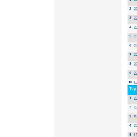
2
2
3
2
4
2
5
2
6
2
7
2
8
2
9
2
10
C
Top 
1
20
2
2
3
I
4
2
5
I