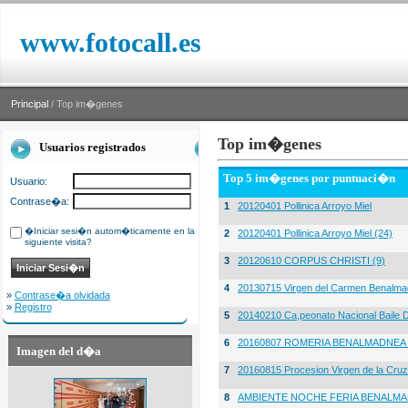
www.fotocall.es
Principal
/ Top im�genes
Top im�genes
Usuarios registrados
Top 5 im�genes por puntuaci�n
Usuario:
Contrase�a:
1
20120401 Pollinica Arroyo Miel
�Iniciar sesi�n autom�ticamente en la
2
20120401 Pollinica Arroyo Miel (24)
siguiente visita?
3
20120610 CORPUS CHRISTI (9)
4
20130715 Virgen del Carmen Benalma
»
Contrase�a olvidada
»
Registro
5
20140210 Ca,peonato Nacional Baile D
6
20160807 ROMERIA BENALMADNEA 
Imagen del d�a
7
20160815 Procesion Virgen de la Cruz
8
AMBIENTE NOCHE FERIA BENALMA