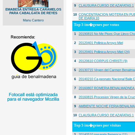
9
CLAUSURA CURSO DE AZAFATAS 1
EMABESA ENTREGA CARAMELOS
PARA CABALGATA DE REYES
10
CONCENTRACION MOTERA EN PUE
DE IDAIRA 10
Manu Cantero
Top 5 im�genes por votos
1
20190815 No Me Pises Que Llevo Cha
2
20120401 Pollinica Arroyo Miel
3
20120401 Pollinica Arroyo Miel (24)
4
20120610 CORPUS CHRISTI (9)
5
20130715 Virgen del Carmen Benalma
6
20140210 Ca,peonato Nacional Baile D
7
20160807 ROMERIA BENALMADNEA 
8
20160815 Procesion Virgen de la Cruz
9
AMBIENTE NOCHE FERIA BENALMA
10
CLAUSURA CURSO DE AZAFATAS 1
Top 5 im�genes por visitas
1
20140510 pasarela flamenca (11)