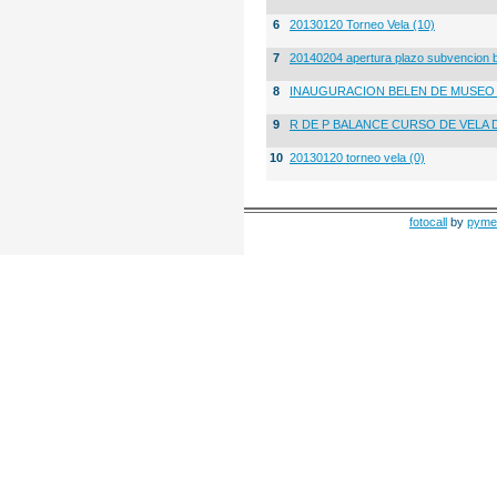
6
20130120 Torneo Vela (10)
7
20140204 apertura plazo subvencion 
8
INAUGURACION BELEN DE MUSE
9
R DE P BALANCE CURSO DE VELA 
10
20130120 torneo vela (0)
fotocall
by
pyme