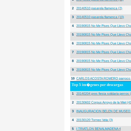
2
20140510 pasarela flamenca (2)
3
20140510 pasarela flamenca (10)
4
20190815 No Me Pises Que Llevo Cha
5
20190815 No Me Pises Que Llevo Cha
6
20190815 No Me Pises Que Llevo Cha
7
20190815 No Me Pises Que Llevo Cha
8
20190815 No Me Pises Que Llevo Cha
9
20190815 No Me Pises Que Llevo Cha
10
CARLOS ACOSTA ROMERO parroco igl
Top 5 im�genes por descargas
1
20140204 pres fiesta solidaria perros 
2
20130602 Corpus Arroyo de la Miel (4
3
INAUGURACION BELEN DE MUSEO
4
20130120 Torneo Vela (3)
5
I TRIATLON BENALMADENA 4