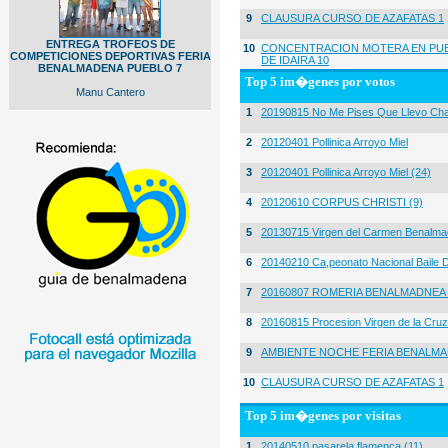
9
CLAUSURA CURSO DE AZAFATAS 1
ENTREGA TROFEOS DE
10
CONCENTRACION MOTERA EN PUE
COMPETICIONES DEPORTIVAS FERIA
DE IDAIRA 10
BENALMADENA PUEBLO 7
Top 5 im�genes por votos
Manu Cantero
1
20190815 No Me Pises Que Llevo Cha
2
20120401 Pollinica Arroyo Miel
3
20120401 Pollinica Arroyo Miel (24)
4
20120610 CORPUS CHRISTI (9)
5
20130715 Virgen del Carmen Benalma
6
20140210 Ca,peonato Nacional Baile D
7
20160807 ROMERIA BENALMADNEA 
8
20160815 Procesion Virgen de la Cruz
9
AMBIENTE NOCHE FERIA BENALMA
10
CLAUSURA CURSO DE AZAFATAS 1
Top 5 im�genes por visitas
1
20140510 pasarela flamenca (11)