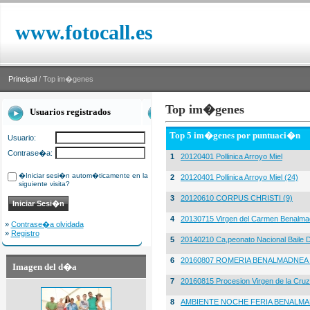
www.fotocall.es
Principal
/ Top im�genes
Top im�genes
Usuarios registrados
Top 5 im�genes por puntuaci�n
Usuario:
Contrase�a:
1
20120401 Pollinica Arroyo Miel
�Iniciar sesi�n autom�ticamente en la
2
20120401 Pollinica Arroyo Miel (24)
siguiente visita?
3
20120610 CORPUS CHRISTI (9)
4
20130715 Virgen del Carmen Benalma
»
Contrase�a olvidada
»
Registro
5
20140210 Ca,peonato Nacional Baile D
6
20160807 ROMERIA BENALMADNEA 
Imagen del d�a
7
20160815 Procesion Virgen de la Cruz
8
AMBIENTE NOCHE FERIA BENALMA