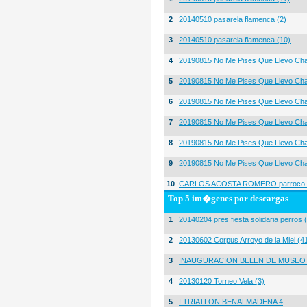
2
20140510 pasarela flamenca (2)
3
20140510 pasarela flamenca (10)
4
20190815 No Me Pises Que Llevo Cha
5
20190815 No Me Pises Que Llevo Cha
6
20190815 No Me Pises Que Llevo Cha
7
20190815 No Me Pises Que Llevo Cha
8
20190815 No Me Pises Que Llevo Cha
9
20190815 No Me Pises Que Llevo Cha
10
CARLOS ACOSTA ROMERO parroco igl
Top 5 im�genes por descargas
1
20140204 pres fiesta solidaria perros 
2
20130602 Corpus Arroyo de la Miel (4
3
INAUGURACION BELEN DE MUSEO
4
20130120 Torneo Vela (3)
5
I TRIATLON BENALMADENA 4