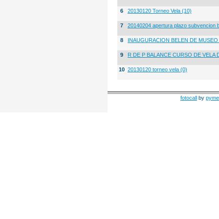
6
20130120 Torneo Vela (10)
7
20140204 apertura plazo subvencion 
8
INAUGURACION BELEN DE MUSE
9
R DE P BALANCE CURSO DE VELA 
10
20130120 torneo vela (0)
fotocall
by
pyme