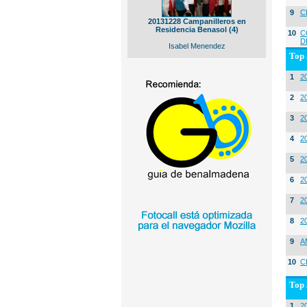
9
C
20131228 Campanilleros en
Residencia Benasol (4)
10
C
D
Isabel Menendez
Top 
1
2
2
20
3
20
4
2
5
2
6
2
7
2
8
2
9
A
10
C
Top 
1
2