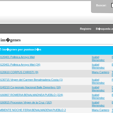
Buscar:
Registro
B�squeda a
 im�genes
 5 im�genes por puntuaci�n
120401 Pollinica Arroyo Miel
Isabel
Menendez
120401 Pollinica Arroyo Miel (24)
Isabel
Menendez
0120610 CORPUS CHRISTI (9)
Manu Cantero
0130715 Virgen del Carmen Benalmadena Costa (1)
Isabel
Menendez
0140210 Ca,peonato Nacional Baile Deportivo (16)
Isabel
Menendez
0160807 ROMERIA BENALMADNEA PUEBLO (224)
Isabel
Menendez
0160815 Procesion Virgen de la Cruz (162)
Isabel
Menendez
MBIENTE NOCHE FERIA BENALMADENA PUEBLO 2
Manu Cantero