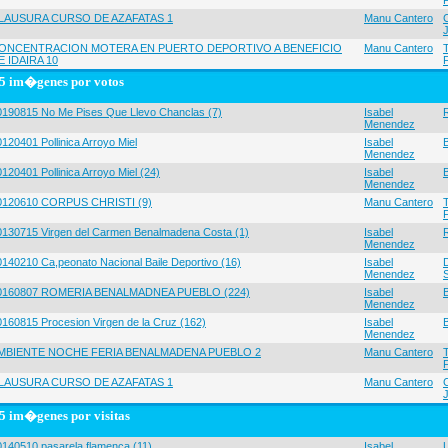
LAUSURA CURSO DE AZAFATAS 1
Manu Cantero
ONCENTRACION MOTERA EN PUERTO DEPORTIVO A BENEFICIO
Manu Cantero
E IDAIRA 10
5 im�genes por votos
0190815 No Me Pises Que Llevo Chanclas (7)
Isabel
Menendez
120401 Pollinica Arroyo Miel
Isabel
Menendez
120401 Pollinica Arroyo Miel (24)
Isabel
Menendez
0120610 CORPUS CHRISTI (9)
Manu Cantero
0130715 Virgen del Carmen Benalmadena Costa (1)
Isabel
Menendez
0140210 Ca,peonato Nacional Baile Deportivo (16)
Isabel
Menendez
0160807 ROMERIA BENALMADNEA PUEBLO (224)
Isabel
Menendez
0160815 Procesion Virgen de la Cruz (162)
Isabel
Menendez
MBIENTE NOCHE FERIA BENALMADENA PUEBLO 2
Manu Cantero
LAUSURA CURSO DE AZAFATAS 1
Manu Cantero
5 im�genes por visitas
0140510 pasarela flamenca (11)
Isabel