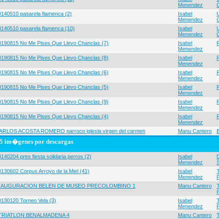
Menendez
0140510 pasarela flamenca (2)
Isabel
Menendez
0140510 pasarela flamenca (10)
Isabel
Menendez
0190815 No Me Pises Que Llevo Chanclas (7)
Isabel
Menendez
0190815 No Me Pises Que Llevo Chanclas (8)
Isabel
Menendez
0190815 No Me Pises Que Llevo Chanclas (6)
Isabel
Menendez
0190815 No Me Pises Que Llevo Chanclas (5)
Isabel
Menendez
0190815 No Me Pises Que Llevo Chanclas (9)
Isabel
Menendez
0190815 No Me Pises Que Llevo Chanclas (4)
Isabel
Menendez
ARLOS ACOSTA ROMERO parroco iglesia virgen del carmen
Manu Cantero
5 im�genes por descargas
140204 pres fiesta solidaria perros (2)
Isabel
Menendez
0130602 Corpus Arroyo de la Miel (41)
Isabel
Menendez
NAUGURACION BELEN DE MUSEO PRECOLOMBINO 1
Manu Cantero
0130120 Torneo Vela (3)
Isabel
Menendez
 TRIATLON BENALMADENA 4
Manu Cantero