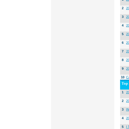
2
2
3
2
4
2
5
2
6
2
7
2
8
2
9
2
10
C
Top 
1
20
2
2
3
I
4
2
5
I