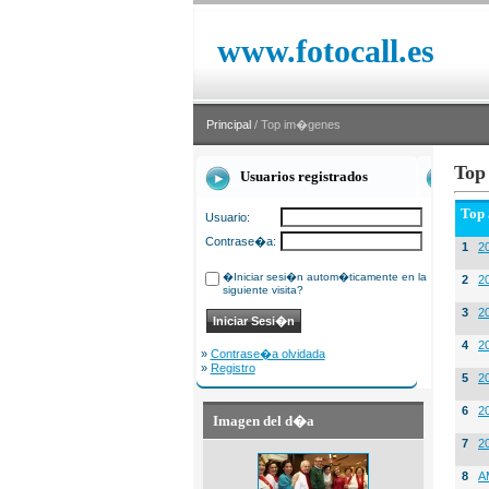
www.fotocall.es
Principal
/ Top im�genes
Top
Usuarios registrados
Top
Usuario:
Contrase�a:
1
20
�Iniciar sesi�n autom�ticamente en la
2
20
siguiente visita?
3
2
4
2
»
Contrase�a olvidada
»
Registro
5
2
6
2
Imagen del d�a
7
2
8
A